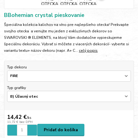
BBohemian crystal pieskovanie
Špeciálna kolekcia kalichov na víno pre najlepšieho otecka! Prekvapte
svojho otecka a venujte mu jeden z exkluzívnych dekorov so
SWAROVSKI ® ELEMENTS, na ktorý Vám dodatočne vypieskujeme
špeciálnu dekoráciu. Vybrať si môžete z viacerých dekorácií- vyberte si
variantu textu+ názov dekoru (napr. A+ C...
celý popis
Typ dekoru
Typ grafiky
14,42 €
/
ks
11,72 €
bez DPH
Pridať do košíka