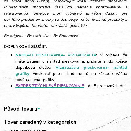
zo srdca starej Európy, rešpektujúc krásu filozofie stolovania.
Investovaním množstva času do nájdenia spracovateľov a
talentovaných umelcov, ktorí vytvárajú unikátne dizajny pre
portfólio produktov značky sa dostávajú na trh kvalitné produkty s
pretrvávajúcou hodnotou pre ďalšie generácie.
Be original... Be exclusive... Be Bohemian!
DOPLNKOVÉ SLUŽBY:
NÁHĽAD PIESKOVANIA- VIZUALIZÁCIA
: V prípade, že
máte záujem o náhľad pieskovania, pridajte si do košíka
doplnkovú službu
Vizualizácia pieskovania- náhľad
grafiky
. Pieskovať potom budeme až na základe Vášho
odsúhlasenia grafiky.
EXPRES ZRÝCHLENÉ PIESKOVANIE
- do 5 pracovných dní
Pôvod tovaru
Tovar zaradený v kategóriách