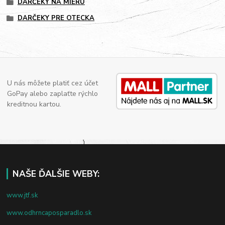
DARČEKY NA MIERU
DARČEKY PRE OTECKA
U nás môžete platiť cez účet
GoPay alebo zaplaťte rýchlo
kreditnou kartou.
NAŠE ĎALŠIE WEBY:
www.jtf.sk
www.odhrncaposparadlo.sk