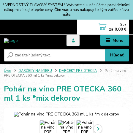
* VERNOSTNÝ ZĽAVOVÝ SYSTÉM * Vytvorte si u nás účet a pravidelnými
nákupmi získajte lepšie ceny. Čím viac u nás nakupujete, tým väčšiu zľavu
máte.
0
ks
za
0,00 €
Menu
Hľadať
Úvod
DARČEKY NA MIERU
DARČEKY PRE OTECKA
Pohár na víno
PRE OTECKA 360 ml 1 ks *mix dekorov
Pohár na víno PRE OTECKA 360
ml 1 ks *mix dekorov