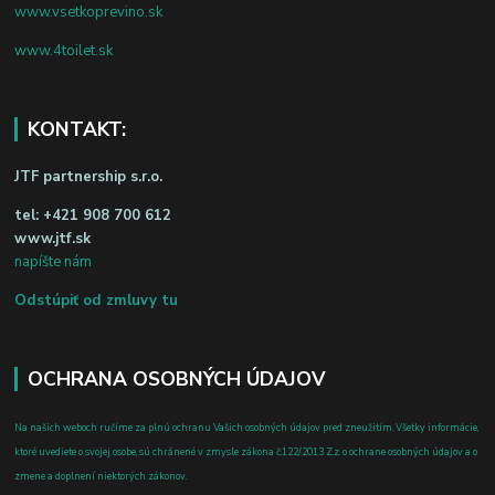
www.vsetkoprevino.sk
www.4toilet.sk
KONTAKT:
JTF partnership s.r.o.
tel:
+421 908 700 612
www.jtf.sk
napíšte nám
Odstúpiť od zmluvy tu
OCHRANA OSOBNÝCH ÚDAJOV
Na našich weboch ručíme za plnú ochranu Vašich osobných údajov pred zneužitím. Všetky informácie,
ktoré uvediete o svojej osobe, sú chránené v zmysle zákona č.122/2013 Z.z. o ochrane osobných údajov a o
zmene a doplnení niektorých zákonov.