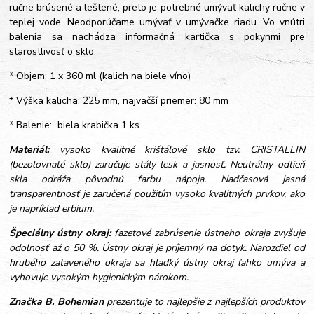
ručne brúsené a leštené, preto je potrebné umývať kalichy ručne v
teplej vode. Neodporúčame umývať v umývačke riadu. Vo vnútri
balenia sa nachádza informačná kartička s pokynmi pre
starostlivosť o sklo.
* Objem: 1 x 360 ml (kalich na biele víno)
* Výška kalicha: 225 mm, najväčší priemer: 80 mm
* Balenie: biela krabička 1 ks
Materiál:
vysoko kvalitné krištáľové sklo tzv. CRISTALLIN
(bezolovnaté sklo) zaručuje stály lesk a jasnosť. Neutrálny odtieň
skla odráža pôvodnú farbu nápoja. Nadčasová jasná
transparentnosť je zaručená použitím vysoko kvalitných prvkov, ako
je napríklad erbium.
Špeciálny ústny okraj:
fazetové zabrúsenie ústneho okraja zvyšuje
odolnosť až o 50 %. Ústny okraj je príjemný na dotyk. Narozdiel od
hrubého zataveného okraja sa hladký ústny okraj ľahko umýva a
vyhovuje vysokým hygienickým nárokom.
Značka B. Bohemian
prezentuje to najlepšie z najlepších produktov