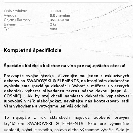
Číslo produktu:
T0068
Výrobca:
B.Bohemian
Objem / Rozmery:
351-450 ml
Balenie:
2 ks
Typ:
Víno
Kompletné špecifikácie
Špeciálna kolekcia kalichov na víno pre najlepšieho otecka!
Prekvapte svojho otecka a venujte mu jeden z exkluzívnych
dekorov so SWAROVSKI ® ELEMENTS, na ktorý Vám dodatočne
vypieskujeme špeciálnu dekoráciu. Vybrať si môžete z viacerých
dekorácií- vyberte si variantu textu+ názov dekoru (napr. A+
COSMIC) . Ak by ste chceli namiesto dekorácie vypieskovať
ľubovolný vinšík alebo odkaz, neváhajte nás kontaktovať- radi
Vám vyhovieme a vytvoríme len Váš originál.
To najlepšie z rúk sklárskych majstrov, zdobené pravými
kryštálikmi SWAROVSKI ® ELEMENTS. Sklo pre výnimočné
udalosti, akými je svadba, oslava alebo významné výročie. Sklo je