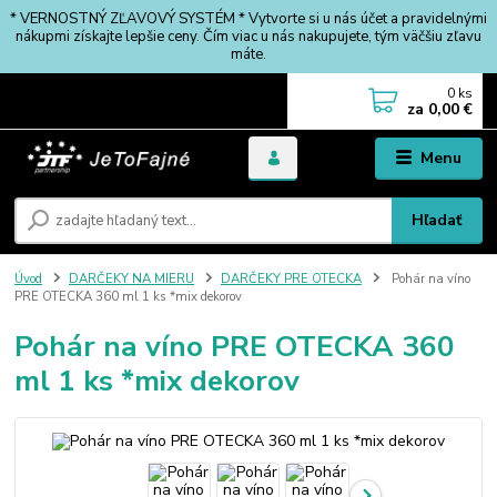
* VERNOSTNÝ ZĽAVOVÝ SYSTÉM * Vytvorte si u nás účet a pravidelnými
nákupmi získajte lepšie ceny. Čím viac u nás nakupujete, tým väčšiu zľavu
máte.
0
ks
za
0,00 €
Menu
Hľadať
Úvod
DARČEKY NA MIERU
DARČEKY PRE OTECKA
Pohár na víno
PRE OTECKA 360 ml 1 ks *mix dekorov
Pohár na víno PRE OTECKA 360
ml 1 ks *mix dekorov