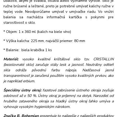
udalosti, akými je svadba, oslava alebo významné výročie. Sklo je
ručne brúsené a leštené, preto je potrebné umývať kalichy ručne v
teplej vode. Neodporúčame umývať v umývačke riadu. Vo vnútri
balenia sa nachádza informačná kartička s pokynmi pre
starostlivosť o sklo.
* Objem: 1 x 360 ml (kalich na biele víno)
* Výška kalicha: 225 mm, najväčší priemer: 80 mm
* Balenie: biela krabička 1 ks
Materiál:
vysoko kvalitné krištáľové sklo tzv. CRISTALLIN
(bezolovnaté sklo) zaručuje stály lesk a jasnosť. Neutrálny odtieň
skla odráža pôvodnú farbu nápoja. Nadčasová jasná
transparentnosť je zaručená použitím vysoko kvalitných prvkov, ako
je napríklad erbium.
Špeciálny ústny okraj:
fazetové zabrúsenie ústneho okraja zvyšuje
odolnosť až o 50 %. Ústny okraj je príjemný na dotyk. Narozdiel od
hrubého zataveného okraja sa hladký ústny okraj ľahko umýva a
vyhovuje vysokým hygienickým nárokom.
Značka B. Bohemian
prezentuje to najlepšie z najlepších produktov