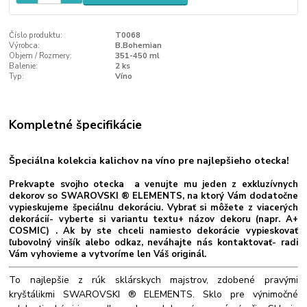
Číslo produktu:
T0068
Výrobca:
B.Bohemian
Objem / Rozmery:
351-450 ml
Balenie:
2 ks
Typ:
Víno
Kompletné špecifikácie
Špeciálna kolekcia kalichov na víno pre najlepšieho otecka!
Prekvapte svojho otecka a venujte mu jeden z exkluzívnych
dekorov so SWAROVSKI ® ELEMENTS, na ktorý Vám dodatočne
vypieskujeme špeciálnu dekoráciu. Vybrať si môžete z viacerých
dekorácií- vyberte si variantu textu+ názov dekoru (napr. A+
COSMIC) . Ak by ste chceli namiesto dekorácie vypieskovať
ľubovolný vinšík alebo odkaz, neváhajte nás kontaktovať- radi
Vám vyhovieme a vytvoríme len Váš originál.
To najlepšie z rúk sklárskych majstrov, zdobené pravými
kryštálikmi SWAROVSKI ® ELEMENTS. Sklo pre výnimočné