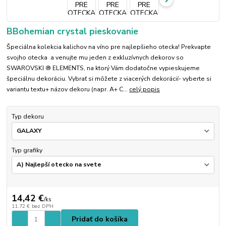
BBohemian crystal pieskovanie
Špeciálna kolekcia kalichov na víno pre najlepšieho otecka! Prekvapte
svojho otecka a venujte mu jeden z exkluzívnych dekorov so
SWAROVSKI ® ELEMENTS, na ktorý Vám dodatočne vypieskujeme
špeciálnu dekoráciu. Vybrať si môžete z viacerých dekorácií- vyberte si
variantu textu+ názov dekoru (napr. A+ C...
celý popis
Typ dekoru
Typ grafiky
14,42 €
/
ks
11,72 €
bez DPH
Pridať do košíka