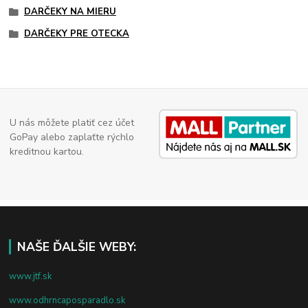
DARČEKY NA MIERU
DARČEKY PRE OTECKA
U nás môžete platiť cez účet
GoPay alebo zaplaťte rýchlo
kreditnou kartou.
NAŠE ĎALŠIE WEBY:
www.jtf.sk
www.odhrncaposparadlo.sk