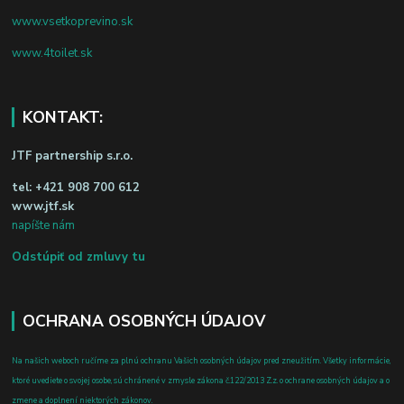
www.vsetkoprevino.sk
www.4toilet.sk
KONTAKT:
JTF partnership s.r.o.
tel:
+421 908 700 612
www.jtf.sk
napíšte nám
Odstúpiť od zmluvy tu
OCHRANA OSOBNÝCH ÚDAJOV
Na našich weboch ručíme za plnú ochranu Vašich osobných údajov pred zneužitím. Všetky informácie,
ktoré uvediete o svojej osobe, sú chránené v zmysle zákona č.122/2013 Z.z. o ochrane osobných údajov a o
zmene a doplnení niektorých zákonov.