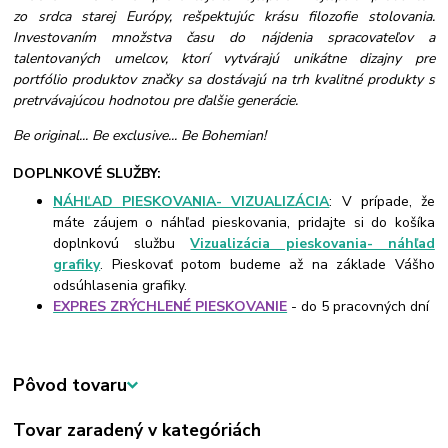
zo srdca starej Európy, rešpektujúc krásu filozofie stolovania.
Investovaním množstva času do nájdenia spracovateľov a
talentovaných umelcov, ktorí vytvárajú unikátne dizajny pre
portfólio produktov značky sa dostávajú na trh kvalitné produkty s
pretrvávajúcou hodnotou pre ďalšie generácie.
Be original... Be exclusive... Be Bohemian!
DOPLNKOVÉ SLUŽBY:
NÁHĽAD PIESKOVANIA- VIZUALIZÁCIA
: V prípade, že
máte záujem o náhľad pieskovania, pridajte si do košíka
doplnkovú službu
Vizualizácia pieskovania- náhľad
grafiky
. Pieskovať potom budeme až na základe Vášho
odsúhlasenia grafiky.
EXPRES ZRÝCHLENÉ PIESKOVANIE
- do 5 pracovných dní
Pôvod tovaru
Tovar zaradený v kategóriách