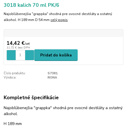
3018 kalich 70 ml PK/6
Najobľúbenejšia "grappka" vhodná pre ovocné destiláty a ostatný
alkohol. H 189 mm D 54 mm
celý popis
14,42 €
/
set
11,72 €
bez DPH
Pridať do košíka
Číslo produktu:
S7381
Výrobca:
RONA
Kompletné špecifikácie
Najobľúbenejšia "grappka" vhodná pre ovocné destiláty a ostatný
alkohol.
H 189 mm