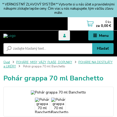
* VERNOSTNÝ ZĽAVOVÝ SYSTÉM * Vytvorte si u nás účet a pravidelnými
nákupmi získajte lepšie ceny. Čím viac u nás nakupujete, tým väčšiu zľavu
máte.
0
ks
za
0,00 €
Menu
Hľadať
Úvod
POHÁRE, MISY, VÁZY, FĽAŠE, DOPLNKY
POHÁRE NA DESTILÁTY
a LIKÉRY
Pohár grappa 70 ml Banchetto
Pohár grappa 70 ml Banchetto