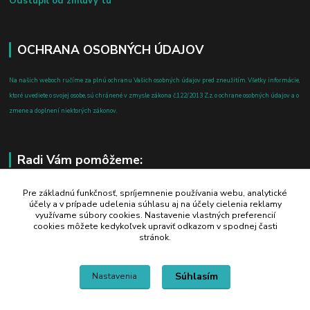
Odstúpiť od zmluvy tu
OCHRANA OSOBNÝCH ÚDAJOV
Na našich weboch ručíme za plnú ochranu Vašich osobných údajov pred zneužitím. Všetky informácie,
ktoré uvediete o svojej osobe, sú chránené v zmysle zákona č.122/2013 Z.z. o ochrane osobných údajov a o
zmene a doplnení niektorých zákonov.
Radi Vám pomôžeme:
+421 908 700 612
Pre základnú funkčnosť, spríjemnenie používania webu, analytické
účely a v prípade udelenia súhlasu aj na účely cielenia reklamy
po-pia: 8.00 - 16.00
využívame súbory cookies. Nastavenie vlastných preferencií
cookies môžete kedykoľvek upraviť odkazom v spodnej časti
business@jtf.sk
stránok.
Súhlasím
Nastavenia