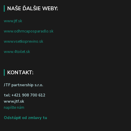
NAŠE ĎALŠIE WEBY:
www.jtf.sk
www.odhrncaposparadlo.sk
www.vsetkoprevino.sk
www.4toilet.sk
KONTAKT:
JTF partnership s.r.o.
tel:
+421 908 700 612
www.jtf.sk
napíšte nám
Odstúpiť od zmluvy tu