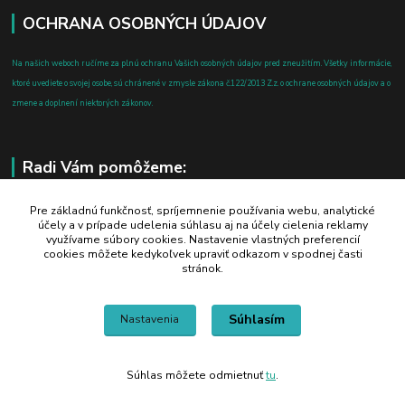
OCHRANA OSOBNÝCH ÚDAJOV
Na našich weboch ručíme za plnú ochranu Vašich osobných údajov pred zneužitím. Všetky informácie,
ktoré uvediete o svojej osobe, sú chránené v zmysle zákona č.122/2013 Z.z. o ochrane osobných údajov a o
zmene a doplnení niektorých zákonov.
Radi Vám pomôžeme:
+421 908 700 612
Pre základnú funkčnosť, spríjemnenie používania webu, analytické
účely a v prípade udelenia súhlasu aj na účely cielenia reklamy
po-pia: 8.00 - 16.00
využívame súbory cookies. Nastavenie vlastných preferencií
cookies môžete kedykoľvek upraviť odkazom v spodnej časti
business@jtf.sk
stránok.
Súhlasím
Nastavenia
Súhlas môžete odmietnuť
tu
.
Vytvorené na
Eshop-rychlo.sk