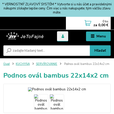
* VERNOSTNÝ ZĽAVOVÝ SYSTÉM * Vytvorte si u nás účet a pravidelnými
nákupmi získajte lepšie ceny. Čím viac u nás nakupujete, tým väčšiu zľavu
máte.
0
ks
za
0,00 €
Menu
Hľadať
Úvod
KUCHYŇA
SERVÍROVANIE
Podnos ovál bambus 22x14x2 cm
Podnos ovál bambus 22x14x2 cm