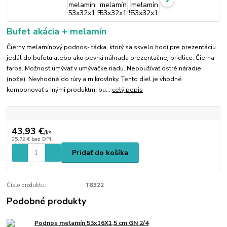
Bufet akácia + melamín
Čierny melamínový podnos- tácka, ktorý sa skvelo hodí pre prezentáciu
jedál do bufetu alebo ako pevná náhrada prezentačnej bridlice. Čierna
farba. Možnosť umývať v umývačke riadu. Nepoužívať ostré náradie
(nože). Nevhodné do rúry a mikrovlnky. Tento diel je vhodné
komponovať s inými produktmi bu...
celý popis
43,93 €
/
ks
35,72 €
bez DPH
Pridať do košíka
Číslo produktu:
T8322
Podobné produkty
Podnos melamín 53x16X1,5 cm GN 2/4