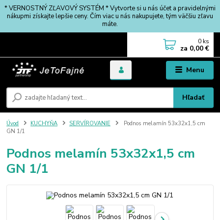
* VERNOSTNÝ ZĽAVOVÝ SYSTÉM * Vytvorte si u nás účet a pravidelnými
nákupmi získajte lepšie ceny. Čím viac u nás nakupujete, tým väčšiu zľavu
máte.
0
ks
za
0,00 €
Menu
Hľadať
Úvod
KUCHYŇA
SERVÍROVANIE
Podnos melamín 53x32x1,5 cm
GN 1/1
Podnos melamín 53x32x1,5 cm
GN 1/1