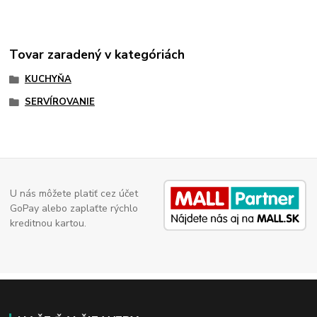
Tovar zaradený v kategóriách
KUCHYŇA
SERVÍROVANIE
U nás môžete platiť cez účet
GoPay alebo zaplaťte rýchlo
kreditnou kartou.