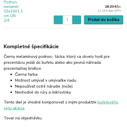
26,03 €
/
ks
21,16 €
bez DPH
Pridať do košíka
Kompletné špecifikácie
Čierny melamínový podnos- tácka, ktorý sa skvelo hodí pre
prezentáciu jedál do bufetu alebo ako pevná náhrada
prezentačnej bridlice.
Čierna farba.
Možnosť umývať v umývačke riadu.
Nepoužívať ostré náradie (nože).
Nevhodné do rúry a mikrovlnky.
Tento diel je vhodné komponovať s inými produktmi
bufetového
setu akácia
.
Tovar na objednávku.