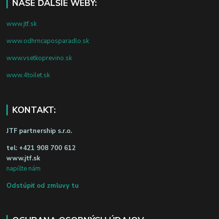
NAŠE ĎALŠIE WEBY:
www.jtf.sk
www.odhrncaposparadlo.sk
www.vsetkoprevino.sk
www.4toilet.sk
KONTAKT:
JTF partnership s.r.o.
tel:
+421 908 700 612
www.jtf.sk
napíšte nám
Odstúpiť od zmluvy tu