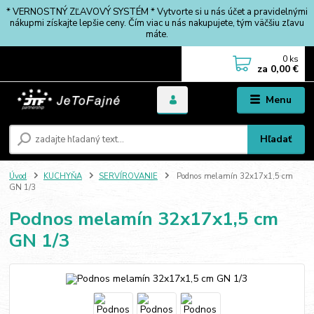
* VERNOSTNÝ ZĽAVOVÝ SYSTÉM * Vytvorte si u nás účet a pravidelnými
nákupmi získajte lepšie ceny. Čím viac u nás nakupujete, tým väčšiu zľavu
máte.
0
ks
za
0,00 €
Menu
Hľadať
Úvod
KUCHYŇA
SERVÍROVANIE
Podnos melamín 32x17x1,5 cm
GN 1/3
Podnos melamín 32x17x1,5 cm
GN 1/3