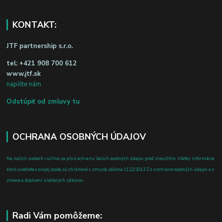
KONTAKT:
JTF partnership s.r.o.
tel:
+421 908 700 612
www.jtf.sk
napíšte nám
Odstúpiť od zmluvy tu
OCHRANA OSOBNÝCH ÚDAJOV
Na našich weboch ručíme za plnú ochranu Vašich osobných údajov pred zneužitím. Všetky informácie,
ktoré uvediete o svojej osobe, sú chránené v zmysle zákona č.122/2013 Z.z. o ochrane osobných údajov a o
zmene a doplnení niektorých zákonov.
Radi Vám pomôžeme: