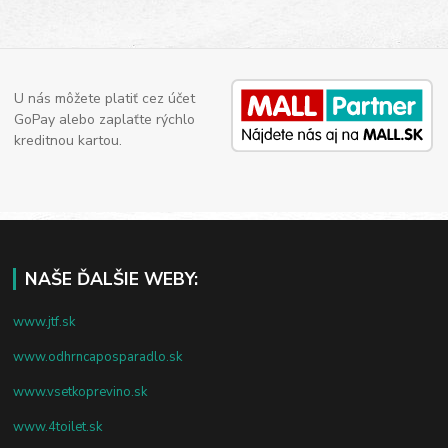
U nás môžete platiť cez účet
GoPay alebo zaplaťte rýchlo
kreditnou kartou.
NAŠE ĎALŠIE WEBY:
www.jtf.sk
www.odhrncaposparadlo.sk
www.vsetkoprevino.sk
www.4toilet.sk