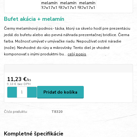
Bufet akácia + melamín
Čierny melamínový podnos- tácka, ktorý sa skvelo hodí pre prezentáciu
jedál do bufetu alebo ako pevná náhrada prezentačnej bridlice. Čierna
farba. Možnosť umývať v umývačke riadu. Nepoužívať ostré náradie
(nože). Nevhodné do rúry a mikrovlnky. Tento diel je vhodné
komponovať s inými produktmi bu...
celý popis
11,23 €
/
ks
9,13 €
bez DPH
Pridať do košíka
Číslo produktu:
T8320
Kompletné špecifikácie