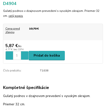
D4904
Guľatý podnos v dzajnovom prevedení s vysokým okrajom. Priemer 32
cm.
celý popis
Cena pred
10,70 €
zľavou
5,87 €
/
ks
4,77 €
bez DPH
Pridať do košíka
Číslo produktu:
T1038
Kompletné špecifikácie
Guľatý podnos v dzajnovom prevedení s vysokým okrajom.
Priemer 32 cm.