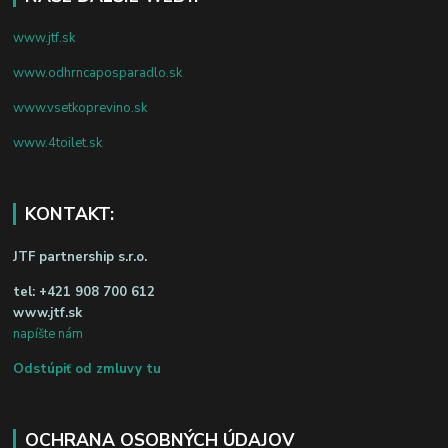
www.jtf.sk
www.odhrncaposparadlo.sk
www.vsetkoprevino.sk
www.4toilet.sk
KONTAKT:
JTF partnership s.r.o.
tel:
+421 908 700 612
www.jtf.sk
napíšte nám
Odstúpiť od zmluvy tu
OCHRANA OSOBNÝCH ÚDAJOV