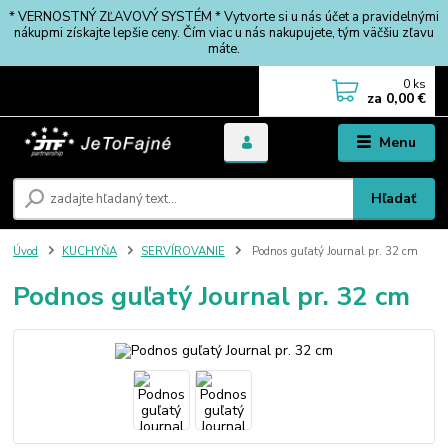
* VERNOSTNÝ ZĽAVOVÝ SYSTÉM * Vytvorte si u nás účet a pravidelnými
nákupmi získajte lepšie ceny. Čím viac u nás nakupujete, tým väčšiu zľavu
máte.
0
ks
za
0,00 €
Menu
Hľadať
Úvod
KUCHYŇA
SERVÍROVANIE
Podnos guľatý Journal pr. 32 cm
Podnos guľatý Journal pr. 32 cm