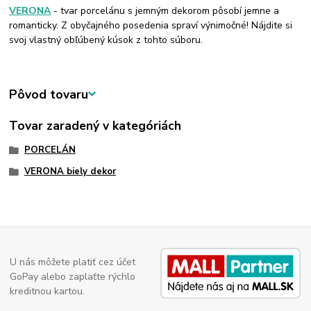
VERONA
- tvar porcelánu s jemným dekorom pôsobí jemne a
romanticky. Z obyčajného posedenia spraví výnimočné! Nájdite si
svoj vlastný obľúbený kúsok z tohto súboru.
Pôvod tovaru
Tovar zaradený v kategóriách
PORCELÁN
VERONA biely dekor
U nás môžete platiť cez účet
GoPay alebo zaplaťte rýchlo
kreditnou kartou.