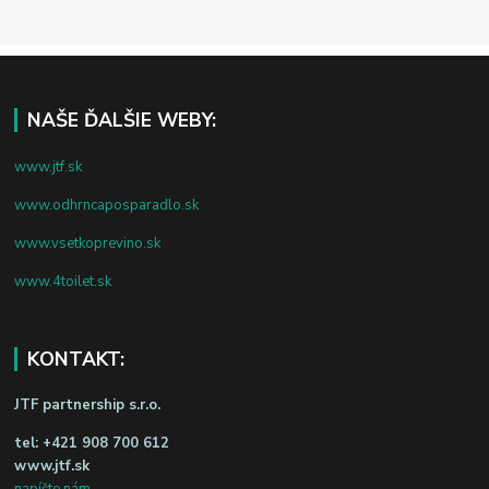
NAŠE ĎALŠIE WEBY:
www.jtf.sk
www.odhrncaposparadlo.sk
www.vsetkoprevino.sk
www.4toilet.sk
KONTAKT:
JTF partnership s.r.o.
tel:
+421 908 700 612
www.jtf.sk