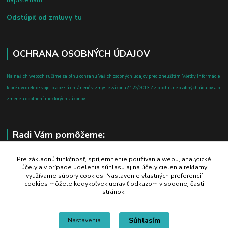
napíšte nám
Odstúpiť od zmluvy tu
OCHRANA OSOBNÝCH ÚDAJOV
Na našich weboch ručíme za plnú ochranu Vašich osobných údajov pred zneužitím. Všetky informácie,
ktoré uvediete o svojej osobe, sú chránené v zmysle zákona č.122/2013 Z.z. o ochrane osobných údajov a o
zmene a doplnení niektorých zákonov.
Radi Vám pomôžeme:
+421 908 700 612
Pre základnú funkčnosť, spríjemnenie používania webu, analytické
účely a v prípade udelenia súhlasu aj na účely cielenia reklamy
po-pia: 8.00 - 16.00
využívame súbory cookies. Nastavenie vlastných preferencií
cookies môžete kedykoľvek upraviť odkazom v spodnej časti
business@jtf.sk
stránok.
Súhlasím
Nastavenia