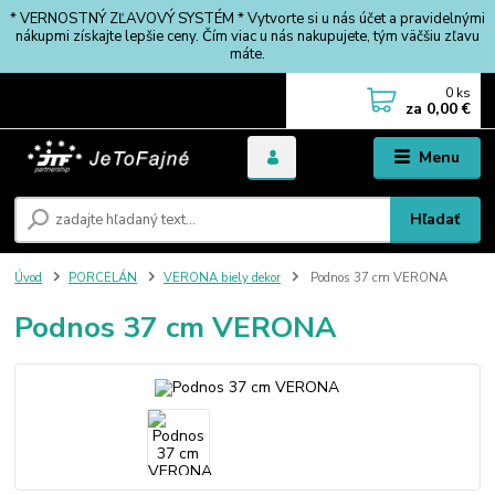
* VERNOSTNÝ ZĽAVOVÝ SYSTÉM * Vytvorte si u nás účet a pravidelnými
nákupmi získajte lepšie ceny. Čím viac u nás nakupujete, tým väčšiu zľavu
máte.
0
ks
za
0,00 €
Menu
Hľadať
Úvod
PORCELÁN
VERONA biely dekor
Podnos 37 cm VERONA
Podnos 37 cm VERONA