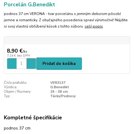
Porcelán G.Benedikt
podnos 37 cm VERONA - tvar porcelánu s jemným dekorom pôsobí
jemne a romanticky. Z obyčajného posedenia spraví výnimočné! Nájdite
si svoj vlastný obľúbený kúsok z tohto súboru.
celý popis
8,90 €
/
ks
7,24 €
bez DPH
Pridať do košíka
Číslo produktu:
VER3137
Výrobca:
G.Benedikt
Objem / Rozmery:
29 - 38 cm
Typ:
Tácky/Podnosy
Kompletné špecifikácie
podnos 37 cm