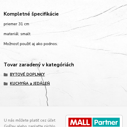
Kompletné špecifikácie
priemer 31 cm
materiál: smalt
Možnosť použiť aj ako podnos.
Tovar zaradený v kategóriách
BYTOVÉ DOPLNKY
KUCHYŇA a JEDÁLEŇ
U nás môžete platiť cez účet
GoPay alebo zaplaťte rýchlo