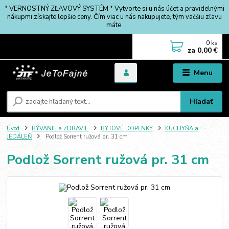
* VERNOSTNÝ ZĽAVOVÝ SYSTÉM * Vytvorte si u nás účet a pravidelnými
nákupmi získajte lepšie ceny. Čím viac u nás nakupujete, tým väčšiu zľavu
máte.
0
ks
za
0,00 €
Menu
Hľadať
Úvod
BÝVANIE a ZDRAVIE
BYTOVÉ DOPLNKY
KUCHYŇA a
JEDÁLEŇ
Podlož Sorrent ružová pr. 31 cm
Podlož Sorrent ružová pr. 31 cm