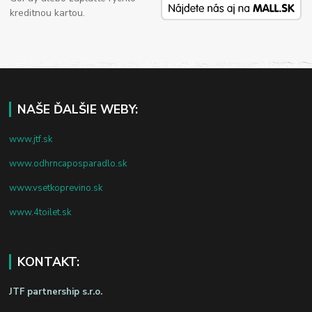
kreditnou kartou.
NAŠE ĎALŠIE WEBY:
www.jtf.sk
www.odhrncaposparadlo.sk
www.vsetkoprevino.sk
www.4toilet.sk
KONTAKT:
JTF partnership s.r.o.