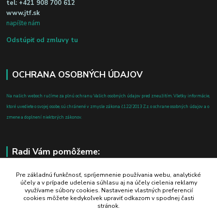
tel:
+421 908 700 612
www.jtf.sk
napíšte nám
Odstúpiť od zmluvy tu
OCHRANA OSOBNÝCH ÚDAJOV
Na našich weboch ručíme za plnú ochranu Vašich osobných údajov pred zneužitím. Všetky informácie,
ktoré uvediete o svojej osobe, sú chránené v zmysle zákona č.122/2013 Z.z. o ochrane osobných údajov a o
zmene a doplnení niektorých zákonov.
Radi Vám pomôžeme:
+421 908 700 612
Pre základnú funkčnosť, spríjemnenie používania webu, analytické
účely a v prípade udelenia súhlasu aj na účely cielenia reklamy
po-pia: 8.00 - 16.00
využívame súbory cookies. Nastavenie vlastných preferencií
cookies môžete kedykoľvek upraviť odkazom v spodnej časti
business@jtf.sk
stránok.