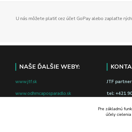
U nás môžete platiť cez účet GoPay alebo zaplaťte rýchl
NAŠE ĎALŠIE WEBY:
KONTA
www.jtf.sk
JTF partners
www.odhrncaposparadlo.sk
tel:
+421 9
www.jtf.sk
www.vsetkoprevino.sk
napíšte nám
Pre základnú funk
účely cieleni
www.4toilet.sk
Odstúpiť o