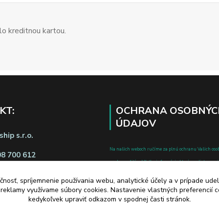
o kreditnou kartou.
KT:
OCHRANA OSOBNÝC
ÚDAJOV
hip s.r.o.
Na našich weboch ručíme za plnú ochranu Vašich oso
08 700 612
pred zneužitím. Všetky informácie, ktoré uvediete o svoje
chránené v zmysle zákona č.122/2013 Z.z. o ochrane o
čnosť, spríjemnenie používania webu, analytické účely a v prípade udel
a o zmene a doplnení niektorých zákonov.
a reklamy využívame súbory cookies. Nastavenie vlastných preferencií 
d zmluvy tu
kedykoľvek upraviť odkazom v spodnej časti stránok.