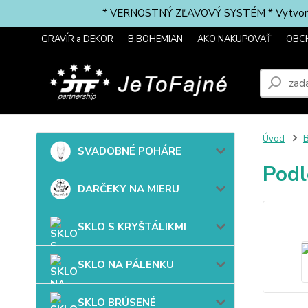
* VERNOSTNÝ ZĽAVOVÝ SYSTÉM * Vytvorte si 
GRAVÍR a DEKOR
B.BOHEMIAN
AKO NAKUPOVAŤ
OBC
Úvod
B
SVADOBNÉ POHÁRE
Podl
DARČEKY NA MIERU
SKLO S KRYŠTÁLIKMI
SKLO NA PÁLENKU
SKLO BRÚSENÉ