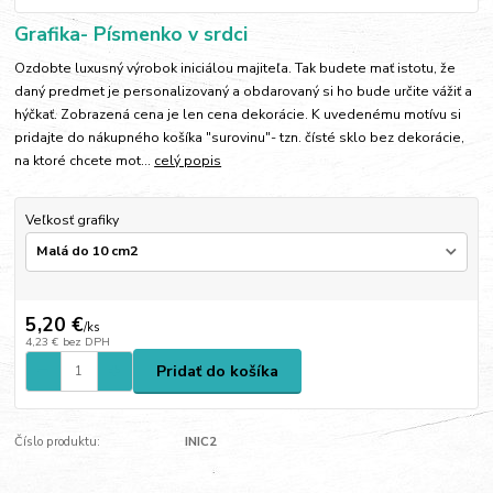
Grafika- Písmenko v srdci
Ozdobte luxusný výrobok iniciálou majiteľa. Tak budete mať istotu, že
daný predmet je personalizovaný a obdarovaný si ho bude určite vážiť a
hýčkať. Zobrazená cena je len cena dekorácie. K uvedenému motívu si
pridajte do nákupného košíka "surovinu"- tzn. čísté sklo bez dekorácie,
na ktoré chcete mot...
celý popis
Veľkosť grafiky
5,20 €
/
ks
4,23 €
bez DPH
Pridať do košíka
Číslo produktu:
INIC2