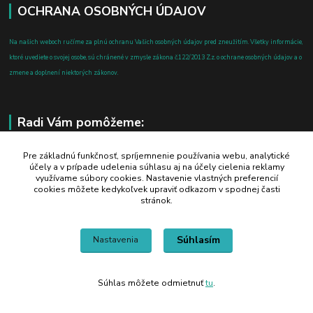
OCHRANA OSOBNÝCH ÚDAJOV
Na našich weboch ručíme za plnú ochranu Vašich osobných údajov pred zneužitím. Všetky informácie,
ktoré uvediete o svojej osobe, sú chránené v zmysle zákona č.122/2013 Z.z. o ochrane osobných údajov a o
zmene a doplnení niektorých zákonov.
Radi Vám pomôžeme:
+421 908 700 612
Pre základnú funkčnosť, spríjemnenie používania webu, analytické
účely a v prípade udelenia súhlasu aj na účely cielenia reklamy
po-pia: 8.00 - 16.00
využívame súbory cookies. Nastavenie vlastných preferencií
cookies môžete kedykoľvek upraviť odkazom v spodnej časti
business@jtf.sk
stránok.
Súhlasím
Nastavenia
Súhlas môžete odmietnuť
tu
.
Vytvorené na
Eshop-rychlo.sk