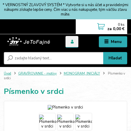
* VERNOSTNÝ ZĽAVOVÝ SYSTÉM * Vytvorte si u nás účet a pravidelnými
nákupmi získajte lepšie ceny. Čím viac u nás nakupujete, tým väčšiu zľavu
máte.
0
ks
za
0,00 €
Menu
Hľadať
Úvod
GRAVÍROVANIE - motívy
MONOGRAM, INICIÁLY
Písmenko v
srdci
Písmenko v srdci