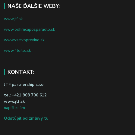
NAŠE ĎALŠIE WEBY:
www.jtf.sk
www.odhrncaposparadlo.sk
www.vsetkoprevino.sk
www.4toilet.sk
KONTAKT:
JTF partnership s.r.o.
tel:
+421 908 700 612
www.jtf.sk
napíšte nám
Odstúpiť od zmluvy tu