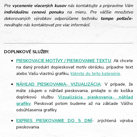
Pre
vycenenie viacerých kusov
nás kontaktujte a pripravíme Vám
individuálnu cenovú ponuku
na mieru. Pre väčšie množstvo
dekorovaných výrobkov odporúčame techniku
tampo potlače
-
neváhajte nás kontaktovať pre viac informácií.
DOPLNKOVÉ SLUŽBY:
PIESKOVACIE MOTÍVY / PIESKOVANIE TEXTU
: Ak chcete
na daný produkt dopieskovať motív obrázku, prípadne text
alebo Vašu vlastnú grafiku,
kliknite do tejto kategórie
.
NÁHĽAD PIESKOVANIA- VIZUALIZÁCIA
: V prípade, že
máte záujem o náhľad pieskovania, pridajte si do košíka
doplnkovú službu
Vizualizácia pieskovania- náhľad
grafiky
. Pieskovať potom budeme až na základe Vášho
odsúhlasenia grafiky.
EXPRES PIESKOVANIE DO 5 DNÍ
- zrýchlená výroba
pieskovania