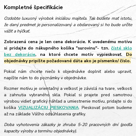
Kompletné špecifikácie
Ozdobte luxusný výrobok iniciálou majiteľa. Tak budete mať istotu,
že daný predmet je personalizovaný a obdarovaný si ho bude určite
vážiť a hýčkať.
Zobrazená cena je len cena dekorácie. K uvedenému motívu
si pridajte do nákupného košíka "surovinu"- tzn.
čísté sklo
bez dekorácie
, na ktoré chcete motív vypieskovať.
Do
objednávky pripíšte požadované dáta ako je písmenko/ číslo.
Pokiaľ nám chcete niečo k objednávke doplniť alebo upraviť,
napíšte nám to do poznámky v objednávke.
Rozmer motívu je orientačný a veľkosť je závislá na tvare, veľkosti
a zahnutia vybraného skla. Pokiaľ si prajete pred samotnou
výrobou vidieť grafický náhľad a umiestnenie motívu, pridajte si do
košíka
VIZUALIZÁCIU PIESKOVANIA
. Pieskovať potom budeme
až na základe Vášho odsúhlasenia grafiky.
Doba vyhotovenia zákazky je zhruba 5-20 pracovných dní (podľa
kapacity výroby a termínu objednávky).