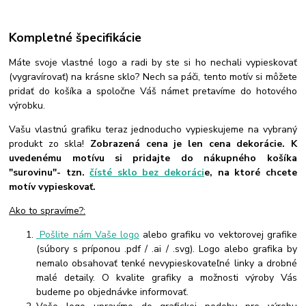
Kompletné špecifikácie
Máte svoje vlastné logo a radi by ste si ho nechali vypieskovať
(vygravírovať) na krásne sklo? Nech sa páči, tento motív si môžete
pridať do košíka a spoločne Váš námet pretavíme do hotového
výrobku.
Vašu vlastnú grafiku teraz jednoducho vypieskujeme na vybraný
produkt zo skla!
Zobrazená cena je len cena dekorácie. K
uvedenému motívu si pridajte do nákupného košíka
"surovinu"- tzn.
čísté sklo bez dekoráci
e, na ktoré chcete
motív vypieskovať.
Ako to spravíme?:
Pošlite nám Vaše logo
alebo grafiku vo vektorovej grafike
(súbory s príponou .pdf / .ai / .svg). Logo alebo grafika by
nemalo obsahovať tenké nevypieskovateľné linky a drobné
malé detaily. O kvalite grafiky a možnosti výroby Vás
budeme po objednávke informovať.