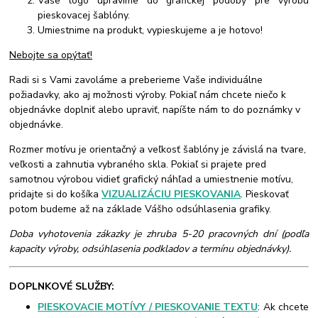
Vaše logo upravíme do grafickej podoby pre výrobu
pieskovacej šablóny.
Umiestnime na produkt, vypieskujeme a je hotovo!
Nebojte sa opýtať!
Radi si s Vami zavoláme a preberieme Vaše individuálne
požiadavky, ako aj možnosti výroby. Pokiaľ nám chcete niečo k
objednávke doplniť alebo upraviť, napíšte nám to do poznámky v
objednávke.
Rozmer motívu je orientačný a veľkosť šablóny je závislá na tvare,
veľkosti a zahnutia vybraného skla. Pokiaľ si prajete pred
samotnou výrobou vidieť grafický náhľad a umiestnenie motívu,
pridajte si do košíka
VIZUALIZÁCIU PIESKOVANIA
. Pieskovať
potom budeme až na základe Vášho odsúhlasenia grafiky.
Doba vyhotovenia zákazky je zhruba 5-20 pracovných dní (podľa
kapacity výroby, odsúhlasenia podkladov a termínu objednávky).
DOPLNKOVÉ SLUŽBY:
PIESKOVACIE MOTÍVY / PIESKOVANIE TEXTU
: Ak chcete