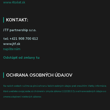
www.4toilet.sk
KONTAKT:
JTF partnership s.r.o.
tel:
+421 908 700 612
www.jtf.sk
napíšte nám
Odstúpiť od zmluvy tu
OCHRANA OSOBNÝCH ÚDAJOV
Na našich weboch ručíme za plnú ochranu Vašich osobných údajov pred zneužitím. Všetky informácie,
ktoré uvediete o svojej osobe, sú chránené v zmysle zákona č.122/2013 Z.z. o ochrane osobných údajov a o
zmene a doplnení niektorých zákonov.