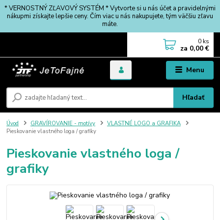
* VERNOSTNÝ ZĽAVOVÝ SYSTÉM * Vytvorte si u nás účet a pravidelnými
nákupmi získajte lepšie ceny. Čím viac u nás nakupujete, tým väčšiu zľavu
máte.
0
ks
za
0,00 €
Menu
Hľadať
Úvod
GRAVÍROVANIE - motívy
VLASTNÉ LOGO a GRAFIKA
Pieskovanie vlastného loga / grafiky
Pieskovanie vlastného loga /
grafiky