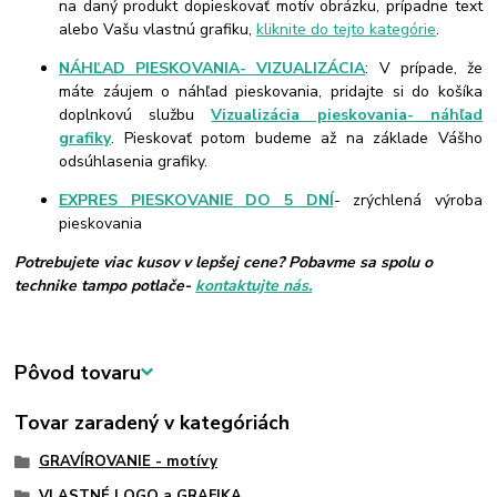
na daný produkt dopieskovať motív obrázku, prípadne text
alebo Vašu vlastnú grafiku,
kliknite do tejto kategórie
.
NÁHĽAD PIESKOVANIA- VIZUALIZÁCIA
: V prípade, že
máte záujem o náhľad pieskovania, pridajte si do košíka
doplnkovú službu
Vizualizácia pieskovania- náhľad
grafiky
. Pieskovať potom budeme až na základe Vášho
odsúhlasenia grafiky.
EXPRES PIESKOVANIE DO 5 DNÍ
- zrýchlená výroba
pieskovania
Potrebujete viac kusov v lepšej cene? Pobavme sa spolu o
technike tampo potlače-
kontaktujte nás.
Pôvod tovaru
Tovar zaradený v kategóriách
GRAVÍROVANIE - motívy
VLASTNÉ LOGO a GRAFIKA