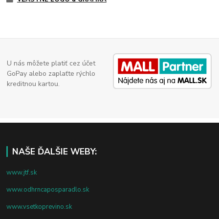
U nás môžete platiť cez účet
GoPay alebo zaplaťte rýchlo
kreditnou kartou.
NAŠE ĎALŠIE WEBY:
www.jtf.sk
www.odhrncaposparadlo.sk
www.vsetkoprevino.sk