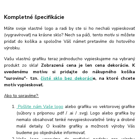
Kompletné špecifikácie
Máte svoje vlastné logo a radi by ste si ho nechali vypieskovať
(vygravírovať) na krásne sklo? Nech sa páči, tento motív si môžete
pridať do košíka a spoločne Váš námet pretavíme do hotového
výrobku.
Vašu vlastnú grafiku teraz jednoducho vypieskujeme na vybraný
produkt zo skla!
Zobrazená cena je len cena dekorácie. K
uvedenému motívu si pridajte do nákupného košíka
"surovinu"- tzn.
čísté sklo bez dekoráci
e, na ktoré chcete
motív vypieskovať.
Ako to spravíme?:
Pošlite nám Vaše logo
alebo grafiku vo vektorovej grafike
(súbory s príponou .pdf / .ai / .svg). Logo alebo grafika by
nemalo obsahovať tenké nevypieskovateľné linky a drobné
malé detaily. O kvalite grafiky a možnosti výroby Vás
budeme po objednávke informovať.