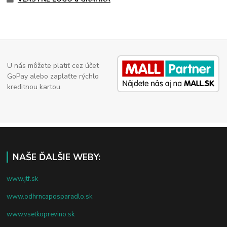
U nás môžete platiť cez účet
GoPay alebo zaplaťte rýchlo
kreditnou kartou.
NAŠE ĎALŠIE WEBY:
www.jtf.sk
www.odhrncaposparadlo.sk
www.vsetkoprevino.sk