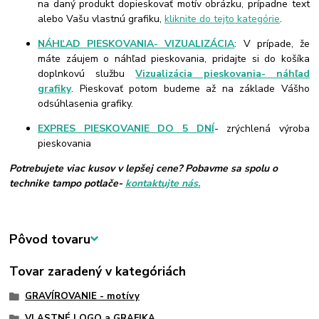
na daný produkt dopieskovať motív obrázku, prípadne text
alebo Vašu vlastnú grafiku,
kliknite do tejto kategórie
.
NÁHĽAD PIESKOVANIA- VIZUALIZÁCIA
: V prípade, že
máte záujem o náhľad pieskovania, pridajte si do košíka
doplnkovú službu
Vizualizácia pieskovania- náhľad
grafiky
. Pieskovať potom budeme až na základe Vášho
odsúhlasenia grafiky.
EXPRES PIESKOVANIE DO 5 DNÍ
- zrýchlená výroba
pieskovania
Potrebujete viac kusov v lepšej cene? Pobavme sa spolu o
technike tampo potlače-
kontaktujte nás.
Pôvod tovaru
Tovar zaradený v kategóriách
GRAVÍROVANIE - motívy
VLASTNÉ LOGO a GRAFIKA