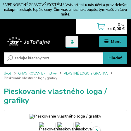
* VERNOSTNÝ ZĽAVOVÝ SYSTÉM * Vytvorte si u nás účet a pravidelnými
nákupmi získajte lepšie ceny. Čím viac u nás nakupujete, tým väčšiu zľavu
máte.
0
ks
za
0,00 €
Menu
Hľadať
Úvod
GRAVÍROVANIE - motívy
VLASTNÉ LOGO a GRAFIKA
Pieskovanie vlastného loga / grafiky
Pieskovanie vlastného loga /
grafiky