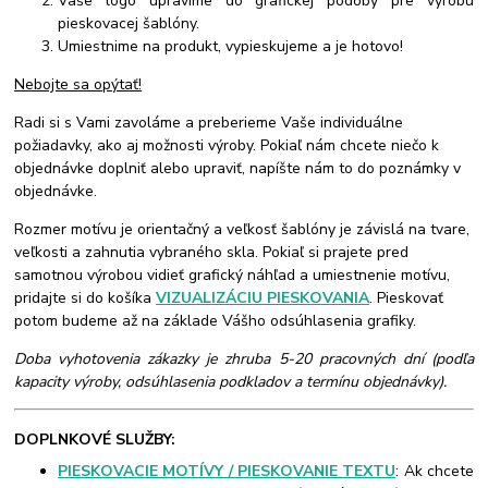
Vaše logo upravíme do grafickej podoby pre výrobu
pieskovacej šablóny.
Umiestnime na produkt, vypieskujeme a je hotovo!
Nebojte sa opýtať!
Radi si s Vami zavoláme a preberieme Vaše individuálne
požiadavky, ako aj možnosti výroby. Pokiaľ nám chcete niečo k
objednávke doplniť alebo upraviť, napíšte nám to do poznámky v
objednávke.
Rozmer motívu je orientačný a veľkosť šablóny je závislá na tvare,
veľkosti a zahnutia vybraného skla. Pokiaľ si prajete pred
samotnou výrobou vidieť grafický náhľad a umiestnenie motívu,
pridajte si do košíka
VIZUALIZÁCIU PIESKOVANIA
. Pieskovať
potom budeme až na základe Vášho odsúhlasenia grafiky.
Doba vyhotovenia zákazky je zhruba 5-20 pracovných dní (podľa
kapacity výroby, odsúhlasenia podkladov a termínu objednávky).
DOPLNKOVÉ SLUŽBY:
PIESKOVACIE MOTÍVY / PIESKOVANIE TEXTU
: Ak chcete