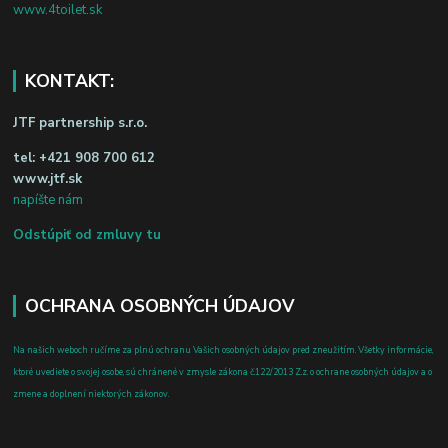
www.4toilet.sk
KONTAKT:
JTF partnership s.r.o.
tel:
+421 908 700 612
www.jtf.sk
napíšte nám
Odstúpiť od zmluvy tu
OCHRANA OSOBNÝCH ÚDAJOV
Na našich weboch ručíme za plnú ochranu Vašich osobných údajov pred zneužitím. Všetky informácie,
ktoré uvediete o svojej osobe, sú chránené v zmysle zákona č.122/2013 Z.z. o ochrane osobných údajov a o
zmene a doplnení niektorých zákonov.