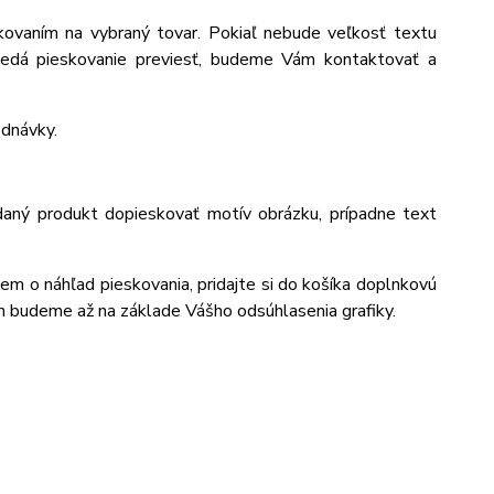
ovaním na vybraný tovar. Pokiaľ nebude veľkosť textu
edá pieskovanie previesť, budeme Vám kontaktovať a
ednávky.
daný produkt dopieskovať motív obrázku, prípadne text
jem o náhľad pieskovania, pridajte si do košíka doplnkovú
m budeme až na základe Vášho odsúhlasenia grafiky.