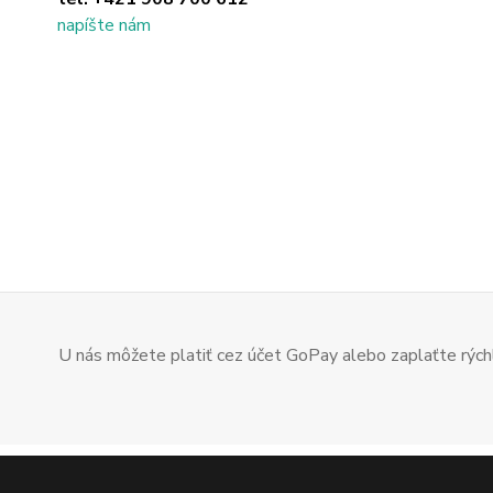
napíšte nám
U nás môžete platiť cez účet GoPay alebo zaplaťte rýchl