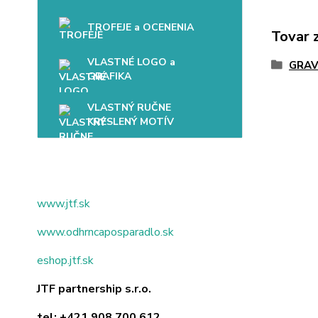
TROFEJE a OCENENIA
Tovar 
VLASTNÉ LOGO a
GRAV
GRAFIKA
VLASTNÝ RUČNE
KRESLENÝ MOTÍV
www.jtf.sk
www.odhrncaposparadlo.sk
eshop.jtf.sk
JTF partnership s.r.o.
tel:
+421 908 700 612