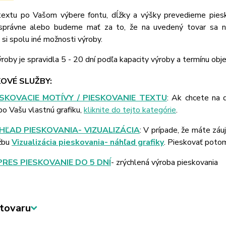
extu po Vašom výbere fontu, dĺžky a výšky prevedieme piesk
správne alebo budeme mať za to, že na uvedený tovar sa n
si spolu iné možnosti výroby.
roby je spravidla 5 - 20 dní podľa kapacity výroby a termínu obj
OVÉ SLUŽBY:
ESKOVACIE MOTÍVY / PIESKOVANIE TEXTU
: Ak chcete na 
bo Vašu vlastnú grafiku,
kliknite do tejto kategórie
.
HĽAD PIESKOVANIA- VIZUALIZÁCIA
: V prípade, že máte záu
žbu
Vizualizácia pieskovania- náhľad grafiky
. Pieskovať poto
PRES PIESKOVANIE DO 5 DNÍ
- zrýchlená výroba pieskovania
tovaru