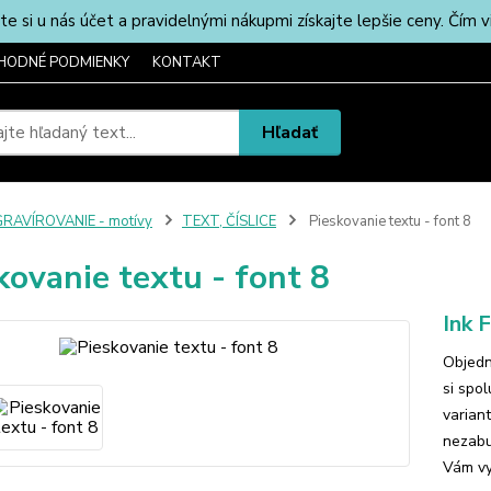
u nás účet a pravidelnými nákupmi získajte lepšie ceny. Čím via
HODNÉ PODMIENKY
KONTAKT
Hľadať
RAVÍROVANIE - motívy
TEXT, ČÍSLICE
Pieskovanie textu - font 8
kovanie textu - font 8
Ink 
Objedn
si spo
varian
nezabu
Vám vy