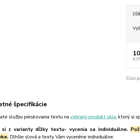
Dĺž
Výš
10
8,37
Číslo p
tné špecifikácie
ate službu pieskovania textu na
vybraný produkt skla
, ktorý si 
si z varianty dĺžky textu- vycenia sa individuálne.
Pož
vke.
Dlhšie slová a texty Vám vyceníme individuálne.