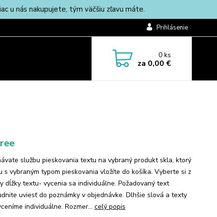
c u nás nakupujete, tým väčšiu zľavu máte.
Prihlásenie
0
ks
za
0,00 €
Free
ávate službu pieskovania textu na vybraný produkt skla, ktorý
lu s vybraným typom pieskovania vložíte do košíka. Vyberte si z
ty dĺžky textu- vycenia sa individuálne. Požadovaný text
dnite uviesť do poznámky v objednávke. Dlhšie slová a texty
ceníme individuálne. Rozmer...
celý popis