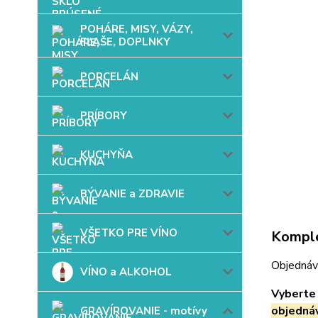
POHÁRE, MISY, VÁZY,
FĽAŠE, DOPLNKY
PORCELÁN
PRÍBORY
KUCHYŇA
BÝVANIE a ZDRAVIE
VŠETKO PRE VÍNO
Komple
Objednáv
VÍNO a ALKOHOL
Vyberte 
objedná
GRAVÍROVANIE - motívy