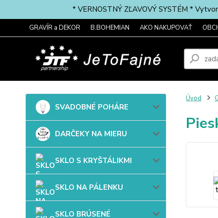
* VERNOSTNÝ ZĽAVOVÝ SYSTÉM * Vytvorte si 
GRAVÍR a DEKOR
B.BOHEMIAN
AKO NAKUPOVAŤ
OBC
Úvod
G
SVADOBNÉ POHÁRE
Pies
DARČEKY NA MIERU
SKLO S KRYŠTÁLIKMI
SKLO NA PÁLENKU
SKLO BRÚSENÉ