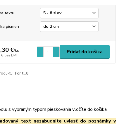
ka textu
ka písmen
,30 €
/
ks
Pridať do košíka
 €
bez DPH
roduktu:
Font_8
spolu s vybraným typom pieskovania vložíte do košíka.
adovaný text nezabudnite uviesť do poznámky v