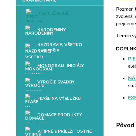
Rozmer t
TEXT, ČÍSLICE
zvolená 
prejdeme 
NARODENINY
Termín vý
NAZDRAVIE, VŠETKO
DOPLNK
NAJLEPŠIE
PI
MONOGRAM, INICIÁLY
ale
NÁ
VÝROČIE SVADBY
slu
EX
FĽAŠE NA VÝSLUŽKU
DOMÁCE PRODUKTY
Pôvod 
VTIPNÉ a PRÍLEŽITOSTNÉ