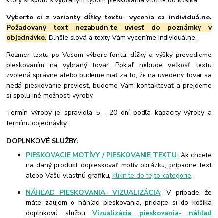
ktorý si spolu s vybraným typom pieskovania vložíte do košíka.
Vyberte si z varianty dĺžky textu- vycenia sa individuálne.
Požadovaný text nezabudnite uviesť do poznámky v
objednávke.
Dlhšie slová a texty Vám vyceníme individuálne.
Rozmer textu po Vašom výbere fontu, dĺžky a výšky prevedieme
pieskovaním na vybraný tovar. Pokiaľ nebude veľkosť textu
zvolená správne alebo budeme mať za to, že na uvedený tovar sa
nedá pieskovanie previesť, budeme Vám kontaktovať a prejdeme
si spolu iné možnosti výroby.
Termín výroby je spravidla 5 - 20 dní podľa kapacity výroby a
termínu objednávky.
DOPLNKOVÉ SLUŽBY:
PIESKOVACIE MOTÍVY / PIESKOVANIE TEXTU
: Ak chcete
na daný produkt dopieskovať motív obrázku, prípadne text
alebo Vašu vlastnú grafiku,
kliknite do tejto kategórie
.
NÁHĽAD PIESKOVANIA- VIZUALIZÁCIA
: V prípade, že
máte záujem o náhľad pieskovania, pridajte si do košíka
doplnkovú službu
Vizualizácia pieskovania- náhľad