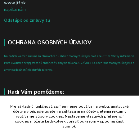
www.jtf.sk
napíšte nám
Odstúpiť od zmluvy tu
OCHRANA OSOBNÝCH ÚDAJOV
Na našich weboch ručíme za plnú ochranu Vašich osobných údajov pred zneužitím. Všetky informácie,
ktoré uvediete o svojej osobe, sú chránené v zmysle zákona č.122/2013 Z.z. o ochrane osobných údajov a o
zmene a doplnení niektorých zákonov.
Radi Vám pomôžeme:
+421 908 700 612
Pre základnú funkčnosť, spríjemnenie používania webu, analytické
účely a v prípade udelenia súhlasu aj na účely cielenia reklamy
po-pia: 8.00 - 16.00
využívame súbory cookies. Nastavenie vlastných preferencií
cookies môžete kedykoľvek upraviť odkazom v spodnej časti
business@jtf.sk
stránok.