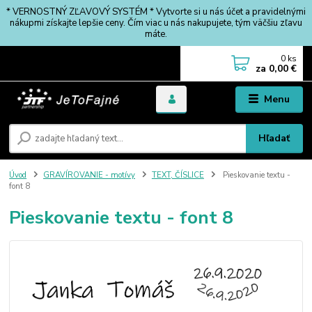
* VERNOSTNÝ ZĽAVOVÝ SYSTÉM * Vytvorte si u nás účet a pravidelnými
nákupmi získajte lepšie ceny. Čím viac u nás nakupujete, tým väčšiu zľavu
máte.
0
ks
za
0,00 €
Menu
Hľadať
Úvod
GRAVÍROVANIE - motívy
TEXT, ČÍSLICE
Pieskovanie textu -
font 8
Pieskovanie textu - font 8