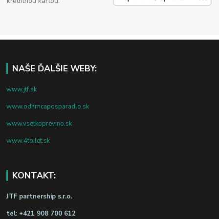
kreditnou kartou.
NAŠE ĎALŠIE WEBY:
www.jtf.sk
www.odhrncaposparadlo.sk
www.vsetkoprevino.sk
www.4toilet.sk
KONTAKT:
JTF partnership s.r.o.
tel:
+421 908 700 612