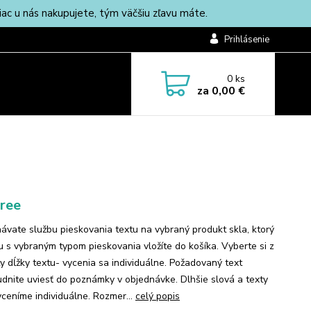
c u nás nakupujete, tým väčšiu zľavu máte.
Prihlásenie
0
ks
za
0,00 €
Free
ávate službu pieskovania textu na vybraný produkt skla, ktorý
lu s vybraným typom pieskovania vložíte do košíka. Vyberte si z
ty dĺžky textu- vycenia sa individuálne. Požadovaný text
dnite uviesť do poznámky v objednávke. Dlhšie slová a texty
ceníme individuálne. Rozmer...
celý popis