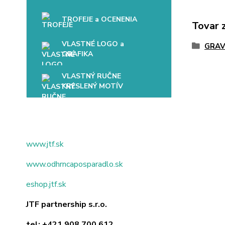
TROFEJE a OCENENIA
Tovar 
VLASTNÉ LOGO a
GRAV
GRAFIKA
VLASTNÝ RUČNE
KRESLENÝ MOTÍV
www.jtf.sk
www.odhrncaposparadlo.sk
eshop.jtf.sk
JTF partnership s.r.o.
tel:
+421 908 700 612