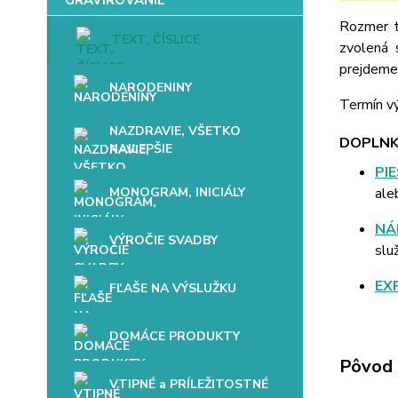
Rozmer t
TEXT, ČÍSLICE
zvolená 
prejdeme 
NARODENINY
Termín vý
NAZDRAVIE, VŠETKO
DOPLNK
NAJLEPŠIE
PI
MONOGRAM, INICIÁLY
ale
NÁ
VÝROČIE SVADBY
slu
EX
FĽAŠE NA VÝSLUŽKU
DOMÁCE PRODUKTY
Pôvod 
VTIPNÉ a PRÍLEŽITOSTNÉ