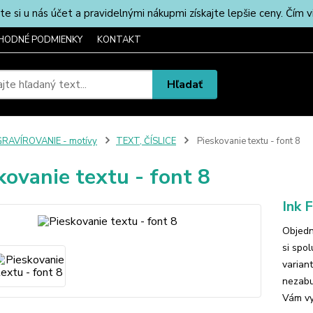
u nás účet a pravidelnými nákupmi získajte lepšie ceny. Čím via
HODNÉ PODMIENKY
KONTAKT
Hľadať
RAVÍROVANIE - motívy
TEXT, ČÍSLICE
Pieskovanie textu - font 8
kovanie textu - font 8
Ink 
Objedn
si spo
varian
nezabu
Vám vy