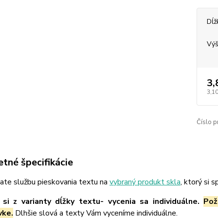
Dĺž
Výš
3,
3,10
Číslo p
tné špecifikácie
ate službu pieskovania textu na
vybraný produkt skla
, ktorý si 
si z varianty dĺžky textu- vycenia sa individuálne.
Pož
vke.
Dlhšie slová a texty Vám vyceníme individuálne.