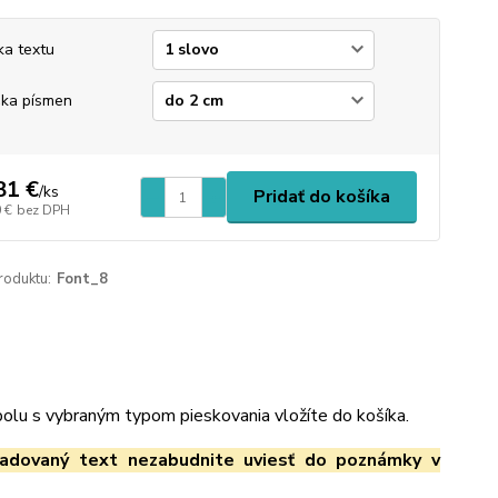
ka textu
ka písmen
81 €
/
ks
Pridať do košíka
 €
bez DPH
roduktu:
Font_8
spolu s vybraným typom pieskovania vložíte do košíka.
adovaný text nezabudnite uviesť do poznámky v