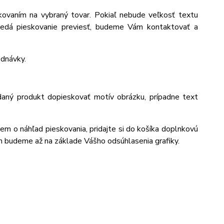
ovaním na vybraný tovar. Pokiaľ nebude veľkosť textu
edá pieskovanie previesť, budeme Vám kontaktovať a
ednávky.
daný produkt dopieskovať motív obrázku, prípadne text
jem o náhľad pieskovania, pridajte si do košíka doplnkovú
m budeme až na základe Vášho odsúhlasenia grafiky.