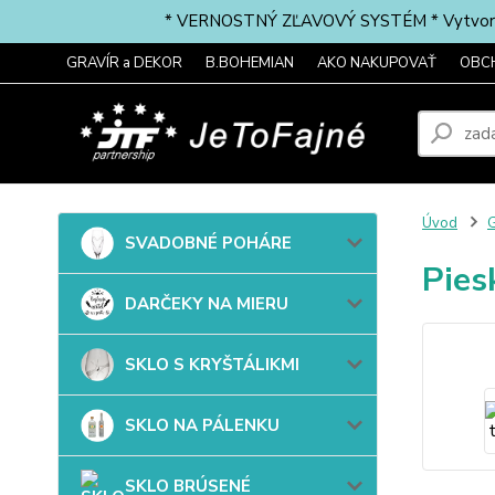
* VERNOSTNÝ ZĽAVOVÝ SYSTÉM * Vytvorte si 
GRAVÍR a DEKOR
B.BOHEMIAN
AKO NAKUPOVAŤ
OBC
Úvod
G
SVADOBNÉ POHÁRE
Pies
DARČEKY NA MIERU
SKLO S KRYŠTÁLIKMI
SKLO NA PÁLENKU
SKLO BRÚSENÉ