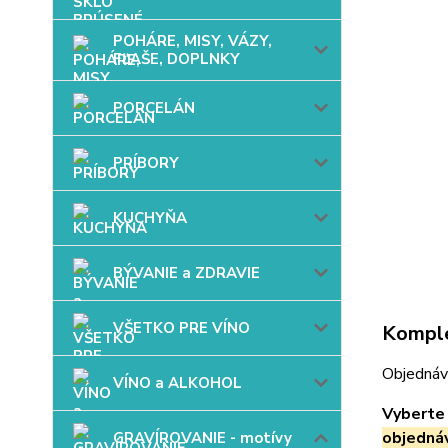
POHÁRE, MISY, VÁZY,
FĽAŠE, DOPLNKY
PORCELÁN
PRÍBORY
KUCHYŇA
BÝVANIE a ZDRAVIE
VŠETKO PRE VÍNO
Komple
Objednáv
VÍNO a ALKOHOL
Vyberte 
objedná
GRAVÍROVANIE - motívy