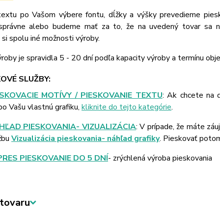
extu po Vašom výbere fontu, dĺžky a výšky prevedieme piesk
správne alebo budeme mať za to, že na uvedený tovar sa n
si spolu iné možnosti výroby.
roby je spravidla 5 - 20 dní podľa kapacity výroby a termínu obj
OVÉ SLUŽBY:
ESKOVACIE MOTÍVY / PIESKOVANIE TEXTU
: Ak chcete na 
bo Vašu vlastnú grafiku,
kliknite do tejto kategórie
.
HĽAD PIESKOVANIA- VIZUALIZÁCIA
: V prípade, že máte záu
žbu
Vizualizácia pieskovania- náhľad grafiky
. Pieskovať poto
PRES PIESKOVANIE DO 5 DNÍ
- zrýchlená výroba pieskovania
tovaru