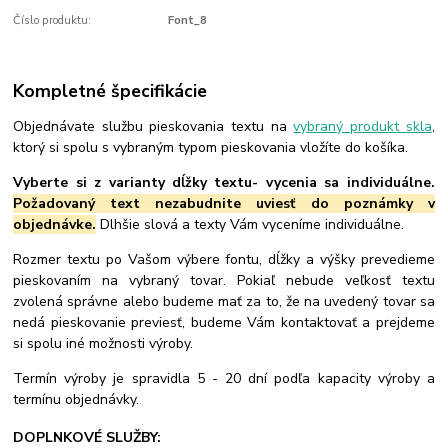
Číslo produktu:
Font_8
Kompletné špecifikácie
Objednávate službu pieskovania textu na
vybraný produkt skla
,
ktorý si spolu s vybraným typom pieskovania vložíte do košíka.
Vyberte si z varianty dĺžky textu- vycenia sa individuálne.
Požadovaný text nezabudnite uviesť do poznámky v
objednávke.
Dlhšie slová a texty Vám vyceníme individuálne.
Rozmer textu po Vašom výbere fontu, dĺžky a výšky prevedieme
pieskovaním na vybraný tovar. Pokiaľ nebude veľkosť textu
zvolená správne alebo budeme mať za to, že na uvedený tovar sa
nedá pieskovanie previesť, budeme Vám kontaktovať a prejdeme
si spolu iné možnosti výroby.
Termín výroby je spravidla 5 - 20 dní podľa kapacity výroby a
termínu objednávky.
DOPLNKOVÉ SLUŽBY: