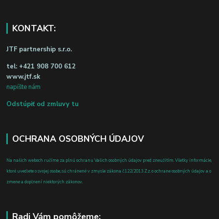
KONTAKT:
JTF partnership s.r.o.
tel:
+421 908 700 612
www.jtf.sk
napíšte nám
Odstúpiť od zmluvy tu
OCHRANA OSOBNÝCH ÚDAJOV
Na našich weboch ručíme za plnú ochranu Vašich osobných údajov pred zneužitím. Všetky informácie,
ktoré uvediete o svojej osobe, sú chránené v zmysle zákona č.122/2013 Z.z. o ochrane osobných údajov a o
zmene a doplnení niektorých zákonov.
Radi Vám pomôžeme: