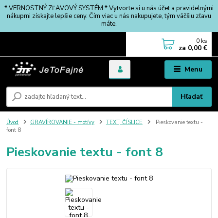
* VERNOSTNÝ ZĽAVOVÝ SYSTÉM * Vytvorte si u nás účet a pravidelnými
nákupmi získajte lepšie ceny. Čím viac u nás nakupujete, tým väčšiu zľavu
máte.
0
ks
za
0,00 €
Menu
Hľadať
Úvod
GRAVÍROVANIE - motívy
TEXT, ČÍSLICE
Pieskovanie textu -
font 8
Pieskovanie textu - font 8