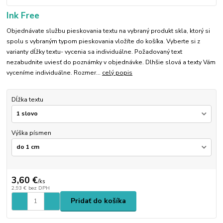
Ink Free
Objednávate službu pieskovania textu na vybraný produkt skla, ktorý si
spolu s vybraným typom pieskovania vložíte do košíka. Vyberte si z
varianty dĺžky textu- vycenia sa individuálne. Požadovaný text
nezabudnite uviesť do poznámky v objednávke. Dlhšie slová a texty Vám
vyceníme individuálne. Rozmer...
celý popis
Dĺžka textu
Výška písmen
3,60 €
/
ks
2,93 €
bez DPH
Pridať do košíka