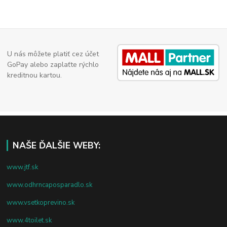
U nás môžete platiť cez účet
GoPay alebo zaplaťte rýchlo
kreditnou kartou.
NAŠE ĎALŠIE WEBY:
www.jtf.sk
www.odhrncaposparadlo.sk
www.vsetkoprevino.sk
www.4toilet.sk