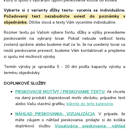
ktorý si spolu s vybraným typom pieskovania vložíte do košíka.
Vyberte si z varianty dĺžky textu- vycenia sa individuálne.
Požadovaný text nezabudnite uviesť do poznámky v
objednávke.
Dlhšie slová a texty Vám vyceníme individuálne.
Rozmer textu po Vašom výbere fontu, dĺžky a výšky prevedieme
pieskovaním na vybraný tovar. Pokiaľ nebude veľkosť textu
zvolená správne alebo budeme mať za to, že na uvedený tovar sa
nedá pieskovanie previesť, budeme Vám kontaktovať a prejdeme
si spolu iné možnosti výroby.
Termín výroby je spravidla 5 - 20 dní podľa kapacity výroby a
termínu objednávky.
DOPLNKOVÉ SLUŽBY:
PIESKOVACIE MOTÍVY / PIESKOVANIE TEXTU
: Ak chcete
na daný produkt dopieskovať motív obrázku, prípadne text
alebo Vašu vlastnú grafiku,
kliknite do tejto kategórie
.
NÁHĽAD PIESKOVANIA- VIZUALIZÁCIA
: V prípade, že
máte záujem o náhľad pieskovania, pridajte si do košíka
doplnkovú službu
Vizualizácia pieskovania- náhľad