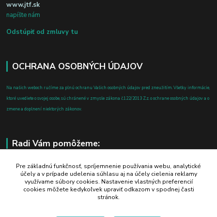
www.jtf.sk
napíšte nám
Odstúpiť od zmluvy tu
OCHRANA OSOBNÝCH ÚDAJOV
Na našich weboch ručíme za plnú ochranu Vašich osobných údajov pred zneužitím. Všetky informácie,
ktoré uvediete o svojej osobe, sú chránené v zmysle zákona č.122/2013 Z.z. o ochrane osobných údajov a o
zmene a doplnení niektorých zákonov.
Radi Vám pomôžeme:
+421 908 700 612
Pre základnú funkčnosť, spríjemnenie používania webu, analytické
účely a v prípade udelenia súhlasu aj na účely cielenia reklamy
po-pia: 8.00 - 16.00
využívame súbory cookies. Nastavenie vlastných preferencií
cookies môžete kedykoľvek upraviť odkazom v spodnej časti
business@jtf.sk
stránok.