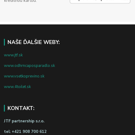
kreditnou kartou.
NAŠE ĎALŠIE WEBY:
www.jtf.sk
www.odhrncaposparadlo.sk
www.vsetkoprevino.sk
www.4toilet.sk
KONTAKT:
JTF partnership s.r.o.
tel:
+421 908 700 612