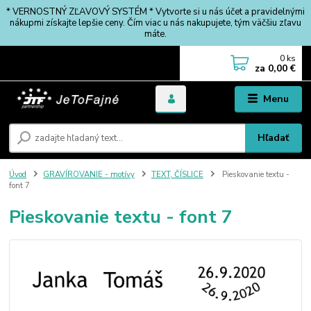
* VERNOSTNÝ ZĽAVOVÝ SYSTÉM * Vytvorte si u nás účet a pravidelnými
nákupmi získajte lepšie ceny. Čím viac u nás nakupujete, tým väčšiu zľavu
máte.
0
ks
za
0,00 €
Menu
Hľadať
Úvod
GRAVÍROVANIE - motívy
TEXT, ČÍSLICE
Pieskovanie textu -
font 7
Pieskovanie textu - font 7