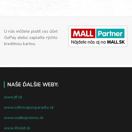
U nás môžete platiť cez účet
GoPay alebo zaplaťte rýchlo
kreditnou kartou.
NAŠE ĎALŠIE WEBY:
www.jtf.sk
www.odhrncaposparadlo.sk
www.vsetkoprevino.sk
www.4toilet.sk