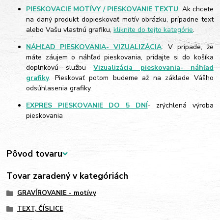
PIESKOVACIE MOTÍVY / PIESKOVANIE TEXTU
: Ak chcete
na daný produkt dopieskovať motív obrázku, prípadne text
alebo Vašu vlastnú grafiku,
kliknite do tejto kategórie
.
NÁHĽAD PIESKOVANIA- VIZUALIZÁCIA
: V prípade, že
máte záujem o náhľad pieskovania, pridajte si do košíka
doplnkovú službu
Vizualizácia pieskovania- náhľad
grafiky
. Pieskovať potom budeme až na základe Vášho
odsúhlasenia grafiky.
EXPRES PIESKOVANIE DO 5 DNÍ
- zrýchlená výroba
pieskovania
Pôvod tovaru
Tovar zaradený v kategóriách
GRAVÍROVANIE - motívy
TEXT, ČÍSLICE