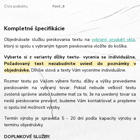
Číslo produktu:
Font_6
Kompletné špecifikácie
Objednávate službu pieskovania textu na
vybraný produkt skla
,
ktorý si spolu s vybraným typom pieskovania vložíte do košíka.
Vyberte si z varianty dĺžky textu- vycenia sa individuálne.
Požadovaný text nezabudnite uviesť do poznámky v
objednávke.
Dlhšie slová a texty Vám vyceníme individuálne.
Rozmer textu po Vašom výbere fontu, dĺžky a výšky prevedieme
pieskovaním na vybraný tovar. Pokiaľ nebude veľkosť textu
zvolená správne alebo budeme mať za to, že na uvedený tovar sa
nedá pieskovanie previesť, budeme Vám kontaktovať a prejdeme
si spolu iné možnosti výroby.
Termín výroby je spravidla 5 - 20 dní podľa kapacity výroby a
termínu objednávky.
DOPLNKOVÉ SLUŽBY: