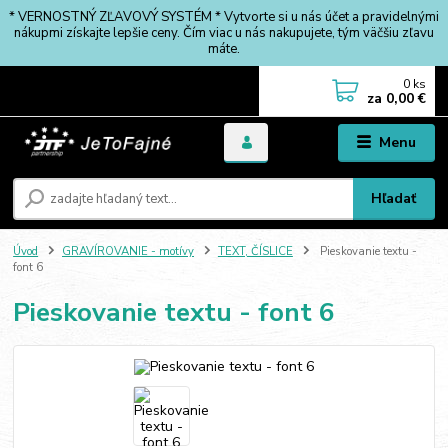
* VERNOSTNÝ ZĽAVOVÝ SYSTÉM * Vytvorte si u nás účet a pravidelnými
nákupmi získajte lepšie ceny. Čím viac u nás nakupujete, tým väčšiu zľavu
máte.
0
ks
za
0,00 €
Menu
Hľadať
Úvod
GRAVÍROVANIE - motívy
TEXT, ČÍSLICE
Pieskovanie textu -
font 6
Pieskovanie textu - font 6