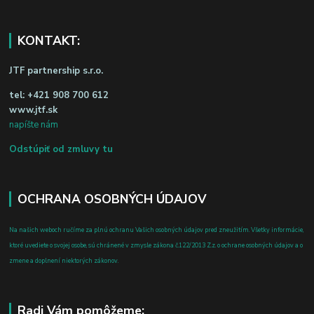
KONTAKT:
JTF partnership s.r.o.
tel:
+421 908 700 612
www.jtf.sk
napíšte nám
Odstúpiť od zmluvy tu
OCHRANA OSOBNÝCH ÚDAJOV
Na našich weboch ručíme za plnú ochranu Vašich osobných údajov pred zneužitím. Všetky informácie,
ktoré uvediete o svojej osobe, sú chránené v zmysle zákona č.122/2013 Z.z. o ochrane osobných údajov a o
zmene a doplnení niektorých zákonov.
Radi Vám pomôžeme: