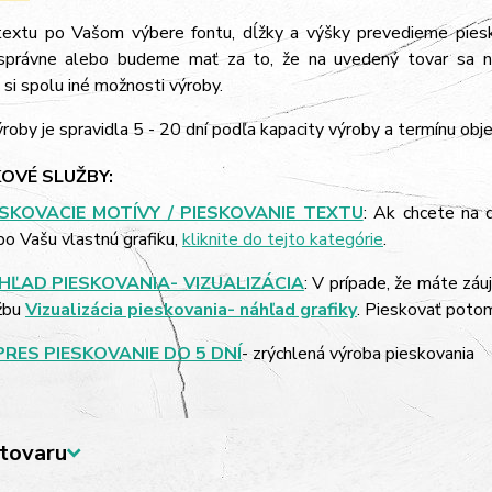
extu po Vašom výbere fontu, dĺžky a výšky prevedieme piesk
správne alebo budeme mať za to, že na uvedený tovar sa n
si spolu iné možnosti výroby.
roby je spravidla 5 - 20 dní podľa kapacity výroby a termínu obj
OVÉ SLUŽBY:
ESKOVACIE MOTÍVY / PIESKOVANIE TEXTU
: Ak chcete na 
bo Vašu vlastnú grafiku,
kliknite do tejto kategórie
.
HĽAD PIESKOVANIA- VIZUALIZÁCIA
: V prípade, že máte záu
žbu
Vizualizácia pieskovania- náhľad grafiky
. Pieskovať poto
PRES PIESKOVANIE DO 5 DNÍ
- zrýchlená výroba pieskovania
tovaru