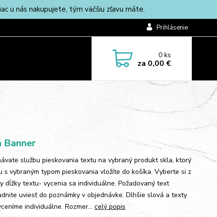
c u nás nakupujete, tým väčšiu zľavu máte.
Prihlásenie
0
ks
za
0,00 €
a Banner
ávate službu pieskovania textu na vybraný produkt skla, ktorý
lu s vybraným typom pieskovania vložíte do košíka. Vyberte si z
ty dĺžky textu- vycenia sa individuálne. Požadovaný text
dnite uviesť do poznámky v objednávke. Dlhšie slová a texty
ceníme individuálne. Rozmer...
celý popis