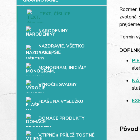
Rozmer t
TEXT, ČÍSLICE
zvolená 
prejdeme 
NARODENINY
Termín vý
NAZDRAVIE, VŠETKO
DOPLNK
NAJLEPŠIE
PI
MONOGRAM, INICIÁLY
ale
NÁ
VÝROČIE SVADBY
slu
EX
FĽAŠE NA VÝSLUŽKU
DOMÁCE PRODUKTY
Pôvod 
VTIPNÉ a PRÍLEŽITOSTNÉ