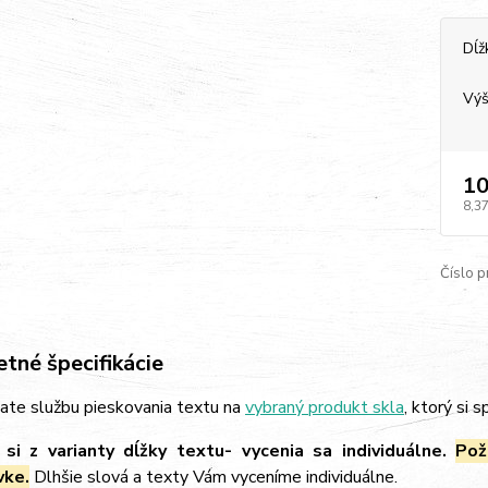
Dĺž
Výš
10
8,37
Číslo p
tné špecifikácie
ate službu pieskovania textu na
vybraný produkt skla
, ktorý si 
si z varianty dĺžky textu- vycenia sa individuálne.
Pož
vke.
Dlhšie slová a texty Vám vyceníme individuálne.