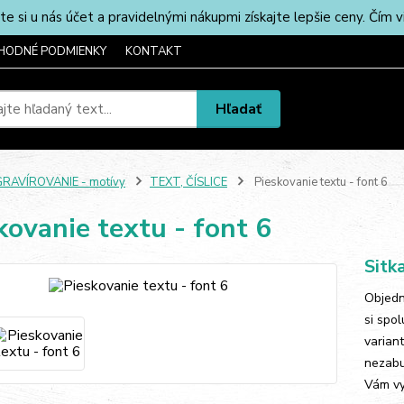
u nás účet a pravidelnými nákupmi získajte lepšie ceny. Čím via
HODNÉ PODMIENKY
KONTAKT
Hľadať
RAVÍROVANIE - motívy
TEXT, ČÍSLICE
Pieskovanie textu - font 6
kovanie textu - font 6
Sitk
Objedn
si spo
varian
nezabu
Vám vy