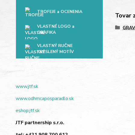
TROFEJE a OCENENIA
Tovar 
VLASTNÉ LOGO a
GRAV
GRAFIKA
VLASTNÝ RUČNE
KRESLENÝ MOTÍV
www.jtf.sk
www.odhrncaposparadlo.sk
eshop.jtf.sk
JTF partnership s.r.o.
tel:
+421 908 700 612