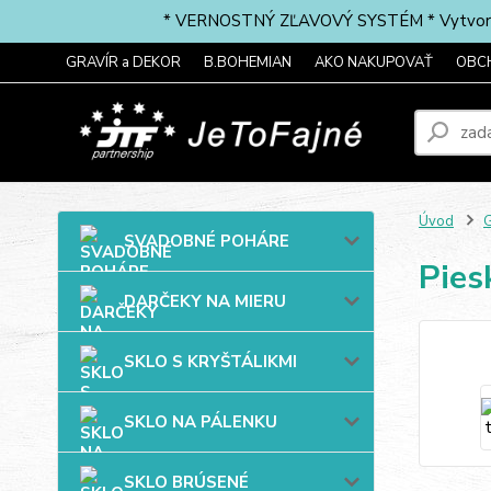
* VERNOSTNÝ ZĽAVOVÝ SYSTÉM * Vytvorte si 
GRAVÍR a DEKOR
B.BOHEMIAN
AKO NAKUPOVAŤ
OBC
Úvod
G
SVADOBNÉ POHÁRE
Pies
DARČEKY NA MIERU
SKLO S KRYŠTÁLIKMI
SKLO NA PÁLENKU
SKLO BRÚSENÉ