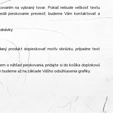
ovaním na vybraný tovar. Pokiaľ nebude veľkosť textu
edá pieskovanie previesť, budeme Vám kontaktovať a
ednávky.
daný produkt dopieskovať motív obrázku, prípadne text
jem o náhľad pieskovania, pridajte si do košíka doplnkovú
m budeme až na základe Vášho odsúhlasenia grafiky.