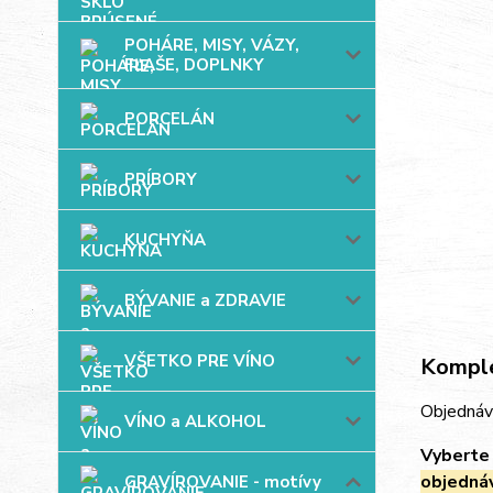
POHÁRE, MISY, VÁZY,
FĽAŠE, DOPLNKY
PORCELÁN
PRÍBORY
KUCHYŇA
BÝVANIE a ZDRAVIE
VŠETKO PRE VÍNO
Komple
Objednáv
VÍNO a ALKOHOL
Vyberte 
objedná
GRAVÍROVANIE - motívy