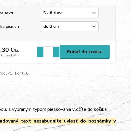
ka textu
ka písmen
,30 €
/
ks
Pridať do košíka
 €
bez DPH
roduktu:
Font_6
spolu s vybraným typom pieskovania vložíte do košíka.
adovaný text nezabudnite uviesť do poznámky v