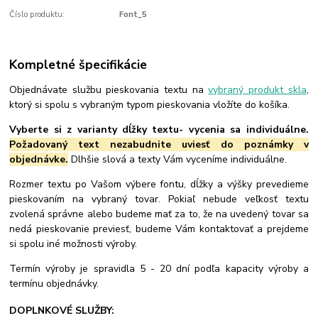
Číslo produktu:
Font_5
Kompletné špecifikácie
Objednávate službu pieskovania textu na
vybraný produkt skla
,
ktorý si spolu s vybraným typom pieskovania vložíte do košíka.
Vyberte si z varianty dĺžky textu- vycenia sa individuálne.
Požadovaný text nezabudnite uviesť do poznámky v
objednávke.
Dlhšie slová a texty Vám vyceníme individuálne.
Rozmer textu po Vašom výbere fontu, dĺžky a výšky prevedieme
pieskovaním na vybraný tovar. Pokiaľ nebude veľkosť textu
zvolená správne alebo budeme mať za to, že na uvedený tovar sa
nedá pieskovanie previesť, budeme Vám kontaktovať a prejdeme
si spolu iné možnosti výroby.
Termín výroby je spravidla 5 - 20 dní podľa kapacity výroby a
termínu objednávky.
DOPLNKOVÉ SLUŽBY: