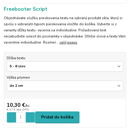
Freebooter Script
Objednávate službu pieskovania textu na vybraný produkt skla, ktorý si
spolu s vybraným typom pieskovania vložíte do košíka. Vyberte si z
varianty dĺžky textu- vycenia sa individuálne. Požadovaný text
nezabudnite uviesť do poznámky v objednávke. Dlhšie slová a texty Vám
vyceníme individuálne. Rozmer...
celý popis
Dĺžka textu
Výška písmen
10,30 €
/
ks
8,37 €
bez DPH
Pridať do košíka