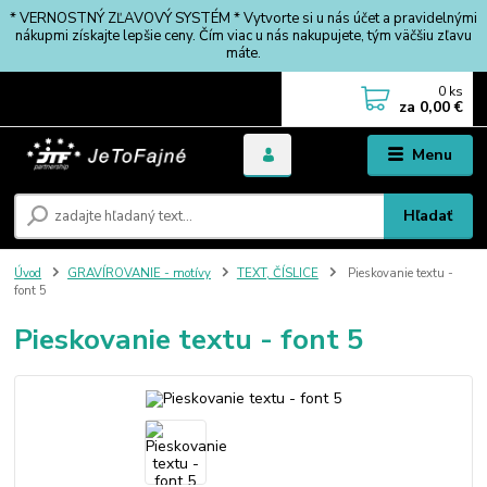
* VERNOSTNÝ ZĽAVOVÝ SYSTÉM * Vytvorte si u nás účet a pravidelnými
nákupmi získajte lepšie ceny. Čím viac u nás nakupujete, tým väčšiu zľavu
máte.
0
ks
za
0,00 €
Menu
Hľadať
Úvod
GRAVÍROVANIE - motívy
TEXT, ČÍSLICE
Pieskovanie textu -
font 5
Pieskovanie textu - font 5