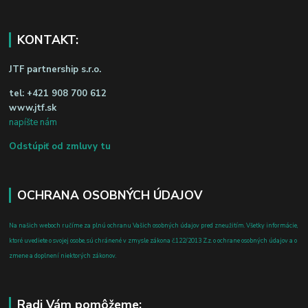
KONTAKT:
JTF partnership s.r.o.
tel:
+421 908 700 612
www.jtf.sk
napíšte nám
Odstúpiť od zmluvy tu
OCHRANA OSOBNÝCH ÚDAJOV
Na našich weboch ručíme za plnú ochranu Vašich osobných údajov pred zneužitím. Všetky informácie,
ktoré uvediete o svojej osobe, sú chránené v zmysle zákona č.122/2013 Z.z. o ochrane osobných údajov a o
zmene a doplnení niektorých zákonov.
Radi Vám pomôžeme: