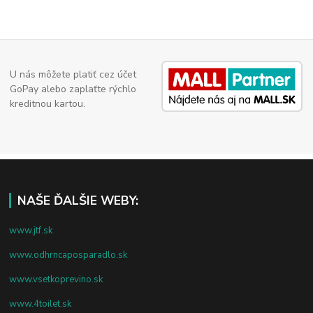
U nás môžete platiť cez účet
GoPay alebo zaplaťte rýchlo
kreditnou kartou.
NAŠE ĎALŠIE WEBY:
www.jtf.sk
www.odhrncaposparadlo.sk
www.vsetkoprevino.sk
www.4toilet.sk