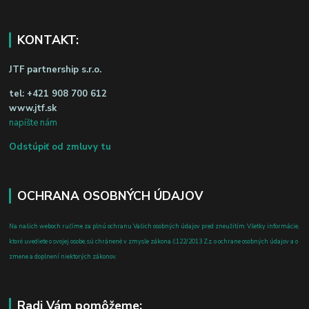
KONTAKT:
JTF partnership s.r.o.
tel:
+421 908 700 612
www.jtf.sk
napíšte nám
Odstúpiť od zmluvy tu
OCHRANA OSOBNÝCH ÚDAJOV
Na našich weboch ručíme za plnú ochranu Vašich osobných údajov pred zneužitím. Všetky informácie,
ktoré uvediete o svojej osobe, sú chránené v zmysle zákona č.122/2013 Z.z. o ochrane osobných údajov a o
zmene a doplnení niektorých zákonov.
Radi Vám pomôžeme: