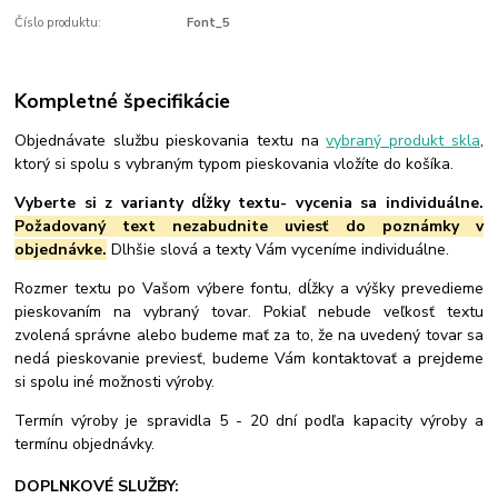
Číslo produktu:
Font_5
Kompletné špecifikácie
Objednávate službu pieskovania textu na
vybraný produkt skla
,
ktorý si spolu s vybraným typom pieskovania vložíte do košíka.
Vyberte si z varianty dĺžky textu- vycenia sa individuálne.
Požadovaný text nezabudnite uviesť do poznámky v
objednávke.
Dlhšie slová a texty Vám vyceníme individuálne.
Rozmer textu po Vašom výbere fontu, dĺžky a výšky prevedieme
pieskovaním na vybraný tovar. Pokiaľ nebude veľkosť textu
zvolená správne alebo budeme mať za to, že na uvedený tovar sa
nedá pieskovanie previesť, budeme Vám kontaktovať a prejdeme
si spolu iné možnosti výroby.
Termín výroby je spravidla 5 - 20 dní podľa kapacity výroby a
termínu objednávky.
DOPLNKOVÉ SLUŽBY: