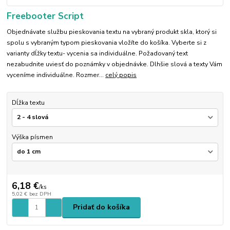
Freebooter Script
Objednávate službu pieskovania textu na vybraný produkt skla, ktorý si
spolu s vybraným typom pieskovania vložíte do košíka. Vyberte si z
varianty dĺžky textu- vycenia sa individuálne. Požadovaný text
nezabudnite uviesť do poznámky v objednávke. Dlhšie slová a texty Vám
vyceníme individuálne. Rozmer...
celý popis
Dĺžka textu
Výška písmen
6,18 €
/
ks
5,02 €
bez DPH
Pridať do košíka