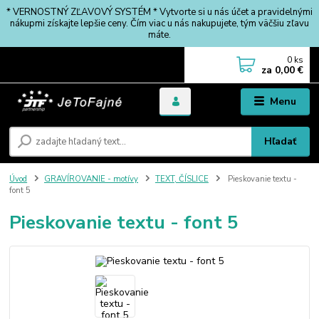
* VERNOSTNÝ ZĽAVOVÝ SYSTÉM * Vytvorte si u nás účet a pravidelnými
nákupmi získajte lepšie ceny. Čím viac u nás nakupujete, tým väčšiu zľavu
máte.
0
ks
za
0,00 €
Menu
Hľadať
Úvod
GRAVÍROVANIE - motívy
TEXT, ČÍSLICE
Pieskovanie textu -
font 5
Pieskovanie textu - font 5