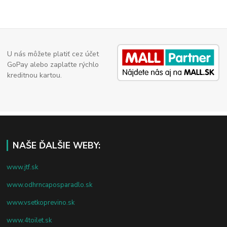
U nás môžete platiť cez účet
GoPay alebo zaplaťte rýchlo
kreditnou kartou.
NAŠE ĎALŠIE WEBY:
www.jtf.sk
www.odhrncaposparadlo.sk
www.vsetkoprevino.sk
www.4toilet.sk