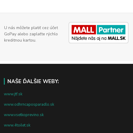
U nás môžete platiť cez účet
GoPay alebo zaplaťte rýchlo
kreditnou kartou.
NAŠE ĎALŠIE WEBY:
www.jtf.sk
www.odhrncaposparadlo.sk
www.vsetkoprevino.sk
www.4toilet.sk