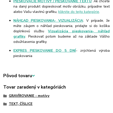
PIESKOVACIE MOTÍVY / PIESKOVANIE TEXTU
: Ak chcete
na daný produkt dopieskovať motív obrázku, prípadne text
alebo Vašu vlastnú grafiku,
kliknite do tejto kategórie
.
NÁHĽAD PIESKOVANIA- VIZUALIZÁCIA
: V prípade, že
máte záujem o náhľad pieskovania, pridajte si do košíka
doplnkovú službu
Vizualizácia pieskovania- náhľad
grafiky
. Pieskovať potom budeme až na základe Vášho
odsúhlasenia grafiky.
EXPRES PIESKOVANIE DO 5 DNÍ
- zrýchlená výroba
pieskovania
Pôvod tovaru
Tovar zaradený v kategóriách
GRAVÍROVANIE - motívy
TEXT, ČÍSLICE