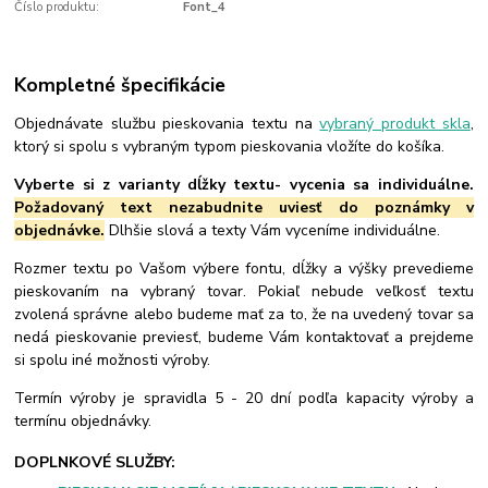
Číslo produktu:
Font_4
Kompletné špecifikácie
Objednávate službu pieskovania textu na
vybraný produkt skla
,
ktorý si spolu s vybraným typom pieskovania vložíte do košíka.
Vyberte si z varianty dĺžky textu- vycenia sa individuálne.
Požadovaný text nezabudnite uviesť do poznámky v
objednávke.
Dlhšie slová a texty Vám vyceníme individuálne.
Rozmer textu po Vašom výbere fontu, dĺžky a výšky prevedieme
pieskovaním na vybraný tovar. Pokiaľ nebude veľkosť textu
zvolená správne alebo budeme mať za to, že na uvedený tovar sa
nedá pieskovanie previesť, budeme Vám kontaktovať a prejdeme
si spolu iné možnosti výroby.
Termín výroby je spravidla 5 - 20 dní podľa kapacity výroby a
termínu objednávky.
DOPLNKOVÉ SLUŽBY: