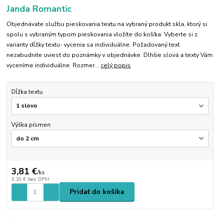
Janda Romantic
Objednávate službu pieskovania textu na vybraný produkt skla, ktorý si
spolu s vybraným typom pieskovania vložíte do košíka. Vyberte si z
varianty dĺžky textu- vycenia sa individuálne. Požadovaný text
nezabudnite uviesť do poznámky v objednávke. Dlhšie slová a texty Vám
vyceníme individuálne. Rozmer...
celý popis
Dĺžka textu
Výška písmen
3,81 €
/
ks
3,10 €
bez DPH
Pridať do košíka