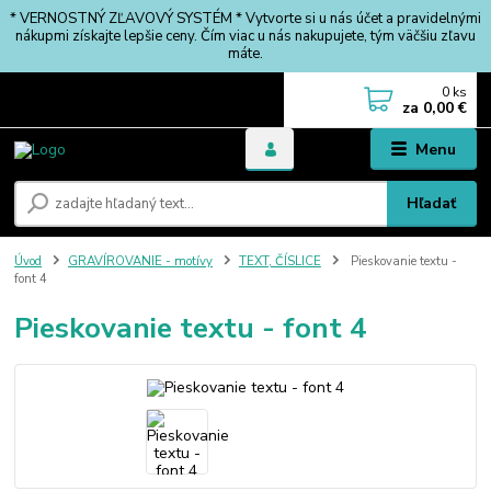
* VERNOSTNÝ ZĽAVOVÝ SYSTÉM * Vytvorte si u nás účet a pravidelnými
nákupmi získajte lepšie ceny. Čím viac u nás nakupujete, tým väčšiu zľavu
máte.
0
ks
za
0,00 €
Menu
Hľadať
Úvod
GRAVÍROVANIE - motívy
TEXT, ČÍSLICE
Pieskovanie textu -
font 4
Pieskovanie textu - font 4