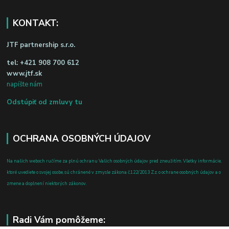
KONTAKT:
JTF partnership s.r.o.
tel:
+421 908 700 612
www.jtf.sk
napíšte nám
Odstúpiť od zmluvy tu
OCHRANA OSOBNÝCH ÚDAJOV
Na našich weboch ručíme za plnú ochranu Vašich osobných údajov pred zneužitím. Všetky informácie,
ktoré uvediete o svojej osobe, sú chránené v zmysle zákona č.122/2013 Z.z. o ochrane osobných údajov a o
zmene a doplnení niektorých zákonov.
Radi Vám pomôžeme: