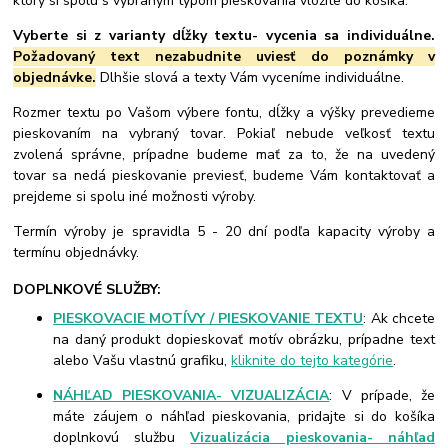
ktorý si spolu s vybraným typom pieskovania vložíte do košíka.
Vyberte si z varianty dĺžky textu- vycenia sa individuálne.
Požadovaný text nezabudnite uviesť do poznámky v
objednávke.
Dlhšie slová a texty Vám vyceníme individuálne.
Rozmer textu po Vašom výbere fontu, dĺžky a výšky prevedieme
pieskovaním na vybraný tovar. Pokiaľ nebude veľkosť textu
zvolená správne, prípadne budeme mať za to, že na uvedený
tovar sa nedá pieskovanie previesť, budeme Vám kontaktovať a
prejdeme si spolu iné možnosti výroby.
Termín výroby je spravidla 5 - 20 dní podľa kapacity výroby a
termínu objednávky.
DOPLNKOVÉ SLUŽBY:
PIESKOVACIE MOTÍVY / PIESKOVANIE TEXTU
: Ak chcete
na daný produkt dopieskovať motív obrázku, prípadne text
alebo Vašu vlastnú grafiku,
kliknite do tejto kategórie
.
NÁHĽAD PIESKOVANIA- VIZUALIZÁCIA
: V prípade, že
máte záujem o náhľad pieskovania, pridajte si do košíka
doplnkovú službu
Vizualizácia pieskovania- náhľad