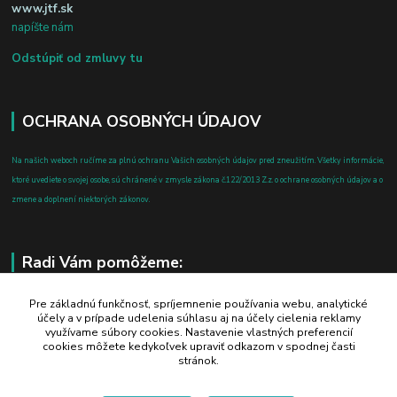
www.jtf.sk
napíšte nám
Odstúpiť od zmluvy tu
OCHRANA OSOBNÝCH ÚDAJOV
Na našich weboch ručíme za plnú ochranu Vašich osobných údajov pred zneužitím. Všetky informácie,
ktoré uvediete o svojej osobe, sú chránené v zmysle zákona č.122/2013 Z.z. o ochrane osobných údajov a o
zmene a doplnení niektorých zákonov.
Radi Vám pomôžeme:
+421 908 700 612
Pre základnú funkčnosť, spríjemnenie používania webu, analytické
účely a v prípade udelenia súhlasu aj na účely cielenia reklamy
po-pia: 8.00 - 16.00
využívame súbory cookies. Nastavenie vlastných preferencií
cookies môžete kedykoľvek upraviť odkazom v spodnej časti
business@jtf.sk
stránok.