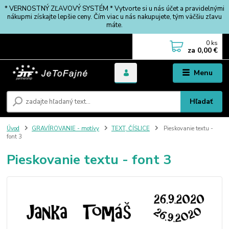
* VERNOSTNÝ ZĽAVOVÝ SYSTÉM * Vytvorte si u nás účet a pravidelnými
nákupmi získajte lepšie ceny. Čím viac u nás nakupujete, tým väčšiu zľavu
máte.
0
ks
za
0,00 €
Menu
Hľadať
Úvod
GRAVÍROVANIE - motívy
TEXT, ČÍSLICE
Pieskovanie textu -
font 3
Pieskovanie textu - font 3