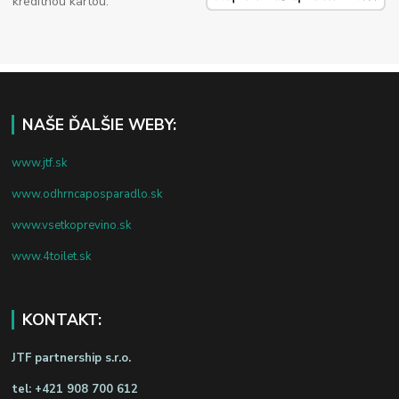
kreditnou kartou.
NAŠE ĎALŠIE WEBY:
www.jtf.sk
www.odhrncaposparadlo.sk
www.vsetkoprevino.sk
www.4toilet.sk
KONTAKT:
JTF partnership s.r.o.
tel:
+421 908 700 612