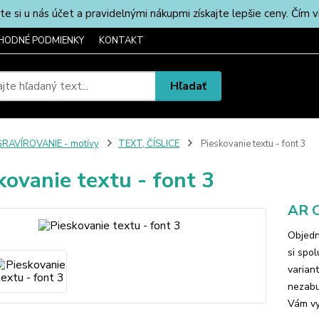
u nás účet a pravidelnými nákupmi získajte lepšie ceny. Čím via
HODNÉ PODMIENKY
KONTAKT
Hľadať
RAVÍROVANIE - motívy
TEXT, ČÍSLICE
Pieskovanie textu - font 3
kovanie textu - font 3
AR C
Objedn
si spo
varian
nezabu
Vám vy