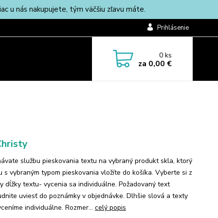
c u nás nakupujete, tým väčšiu zľavu máte.
Prihlásenie
0
ks
za
0,00 €
hristy
ávate službu pieskovania textu na vybraný produkt skla, ktorý
lu s vybraným typom pieskovania vložíte do košíka. Vyberte si z
ty dĺžky textu- vycenia sa individuálne. Požadovaný text
dnite uviesť do poznámky v objednávke. Dlhšie slová a texty
ceníme individuálne. Rozmer...
celý popis