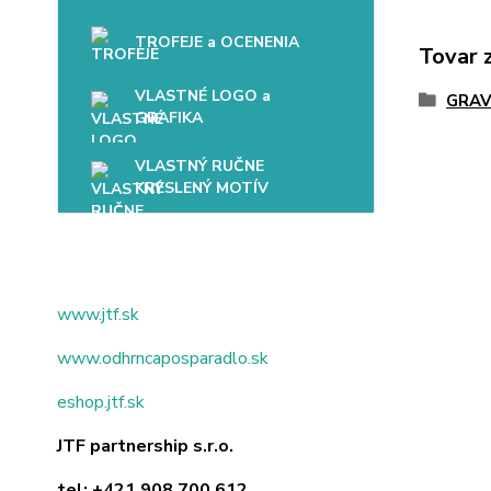
TROFEJE a OCENENIA
Tovar 
VLASTNÉ LOGO a
GRAV
GRAFIKA
VLASTNÝ RUČNE
KRESLENÝ MOTÍV
www.jtf.sk
www.odhrncaposparadlo.sk
eshop.jtf.sk
JTF partnership s.r.o.
tel:
+421 908 700 612