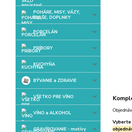
POHÁRE, MISY, VÁZY,
FĽAŠE, DOPLNKY
PORCELÁN
PRÍBORY
KUCHYŇA
BÝVANIE a ZDRAVIE
VŠETKO PRE VÍNO
Komple
Objednáv
VÍNO a ALKOHOL
Vyberte 
objedná
GRAVÍROVANIE - motívy