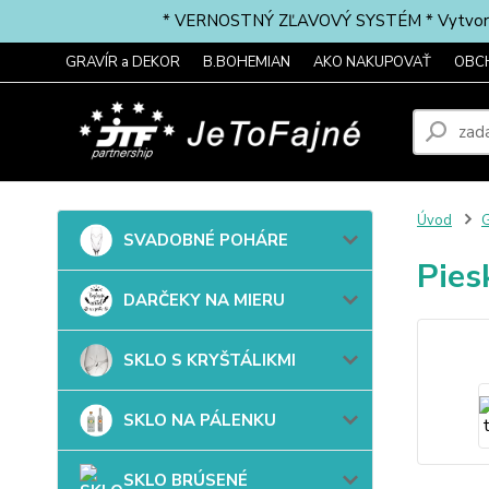
* VERNOSTNÝ ZĽAVOVÝ SYSTÉM * Vytvorte si 
GRAVÍR a DEKOR
B.BOHEMIAN
AKO NAKUPOVAŤ
OBC
Úvod
G
SVADOBNÉ POHÁRE
Pies
DARČEKY NA MIERU
SKLO S KRYŠTÁLIKMI
SKLO NA PÁLENKU
SKLO BRÚSENÉ