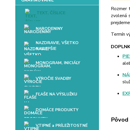
Rozmer t
TEXT, ČÍSLICE
zvolená 
prejdeme 
NARODENINY
Termín vý
NAZDRAVIE, VŠETKO
DOPLNK
NAJLEPŠIE
PI
MONOGRAM, INICIÁLY
ale
NÁ
VÝROČIE SVADBY
slu
EX
FĽAŠE NA VÝSLUŽKU
DOMÁCE PRODUKTY
Pôvod 
VTIPNÉ a PRÍLEŽITOSTNÉ