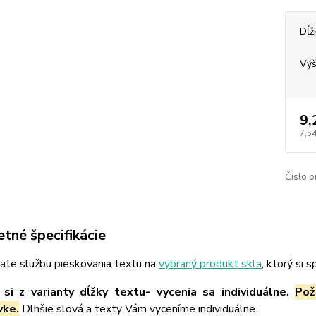
Dĺž
Výš
9,
7,54
Číslo p
tné špecifikácie
ate službu pieskovania textu na
vybraný produkt skla
, ktorý si 
si z varianty dĺžky textu- vycenia sa individuálne.
Pož
vke.
Dlhšie slová a texty Vám vyceníme individuálne.