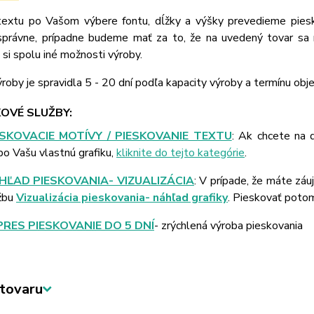
extu po Vašom výbere fontu, dĺžky a výšky prevedieme piesk
správne, prípadne budeme mať za to, že na uvedený tovar sa
si spolu iné možnosti výroby.
roby je spravidla 5 - 20 dní podľa kapacity výroby a termínu obj
OVÉ SLUŽBY:
ESKOVACIE MOTÍVY / PIESKOVANIE TEXTU
: Ak chcete na 
bo Vašu vlastnú grafiku,
kliknite do tejto kategórie
.
HĽAD PIESKOVANIA- VIZUALIZÁCIA
: V prípade, že máte záu
žbu
Vizualizácia pieskovania- náhľad grafiky
. Pieskovať poto
PRES PIESKOVANIE DO 5 DNÍ
- zrýchlená výroba pieskovania
tovaru