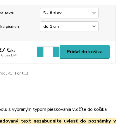
ka textu
ka písmen
27 €
/
ks
Pridať do košíka
 €
bez DPH
roduktu:
Font_3
spolu s vybraným typom pieskovania vložíte do košíka.
adovaný text nezabudnite uviesť do poznámky v