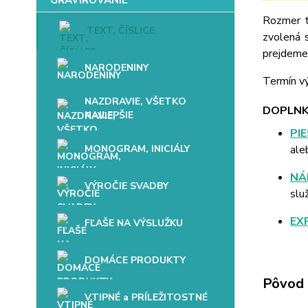
Rozmer t
TEXT, ČÍSLICE
zvolená 
prejdeme 
NARODENINY
Termín vý
NAZDRAVIE, VŠETKO
DOPLNK
NAJLEPŠIE
PI
MONOGRAM, INICIÁLY
ale
NÁ
VÝROČIE SVADBY
slu
EX
FĽAŠE NA VÝSLUŽKU
DOMÁCE PRODUKTY
Pôvod 
VTIPNÉ a PRÍLEŽITOSTNÉ