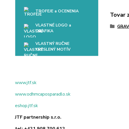
TROFEJE a OCENENIA
Tovar 
VLASTNÉ LOGO a
GRAV
GRAFIKA
VLASTNÝ RUČNE
KRESLENÝ MOTÍV
www.jtf.sk
www.odhrncaposparadlo.sk
eshop.jtf.sk
JTF partnership s.r.o.
tel:
+421 908 700 612