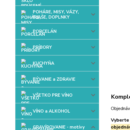
POHÁRE, MISY, VÁZY,
FĽAŠE, DOPLNKY
PORCELÁN
PRÍBORY
KUCHYŇA
BÝVANIE a ZDRAVIE
VŠETKO PRE VÍNO
Komple
Objednáv
VÍNO a ALKOHOL
Vyberte 
objedná
GRAVÍROVANIE - motívy