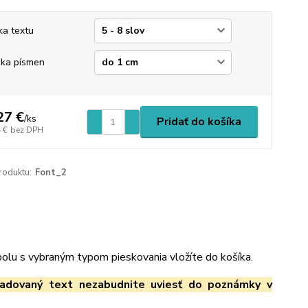
ka textu
ka písmen
27 €
/
ks
Pridať do košíka
 €
bez DPH
roduktu:
Font_2
spolu s vybraným typom pieskovania vložíte do košíka.
adovaný text nezabudnite uviesť do poznámky v