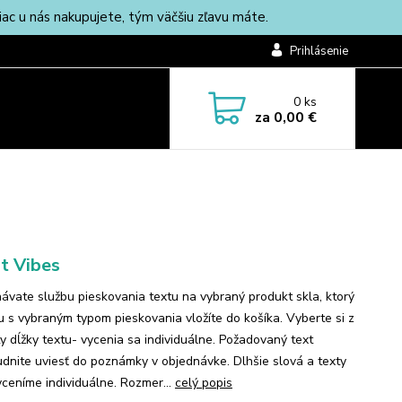
c u nás nakupujete, tým väčšiu zľavu máte.
Prihlásenie
0
ks
za
0,00 €
t Vibes
ávate službu pieskovania textu na vybraný produkt skla, ktorý
lu s vybraným typom pieskovania vložíte do košíka. Vyberte si z
ty dĺžky textu- vycenia sa individuálne. Požadovaný text
dnite uviesť do poznámky v objednávke. Dlhšie slová a texty
ceníme individuálne. Rozmer...
celý popis