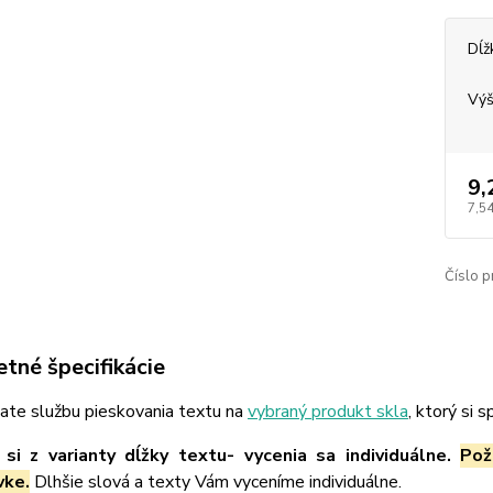
Dĺž
Výš
9,
7,54
Číslo p
tné špecifikácie
ate službu pieskovania textu na
vybraný produkt skla
, ktorý si 
si z varianty dĺžky textu- vycenia sa individuálne.
Pož
vke.
Dlhšie slová a texty Vám vyceníme individuálne.