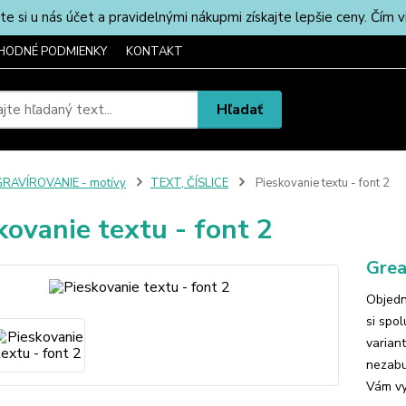
u nás účet a pravidelnými nákupmi získajte lepšie ceny. Čím via
HODNÉ PODMIENKY
KONTAKT
Hľadať
RAVÍROVANIE - motívy
TEXT, ČÍSLICE
Pieskovanie textu - font 2
kovanie textu - font 2
Grea
Objedn
si spo
varian
nezabu
Vám vy