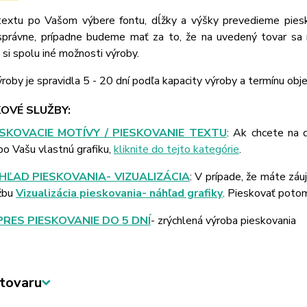
extu po Vašom výbere fontu, dĺžky a výšky prevedieme piesk
správne, prípadne budeme mať za to, že na uvedený tovar sa
si spolu iné možnosti výroby.
roby je spravidla 5 - 20 dní podľa kapacity výroby a termínu obj
OVÉ SLUŽBY:
ESKOVACIE MOTÍVY / PIESKOVANIE TEXTU
: Ak chcete na 
bo Vašu vlastnú grafiku,
kliknite do tejto kategórie
.
HĽAD PIESKOVANIA- VIZUALIZÁCIA
: V prípade, že máte záu
žbu
Vizualizácia pieskovania- náhľad grafiky
. Pieskovať poto
PRES PIESKOVANIE DO 5 DNÍ
- zrýchlená výroba pieskovania
tovaru