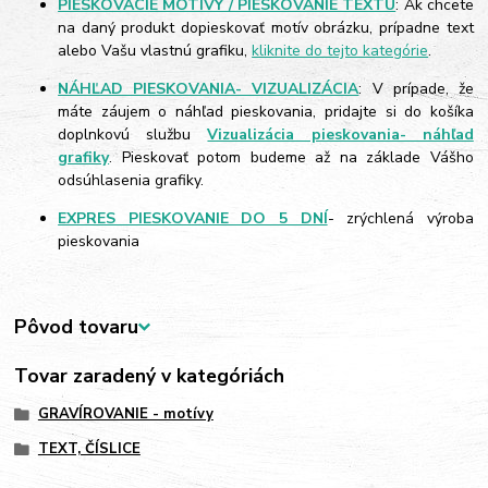
PIESKOVACIE MOTÍVY / PIESKOVANIE TEXTU
: Ak chcete
na daný produkt dopieskovať motív obrázku, prípadne text
alebo Vašu vlastnú grafiku,
kliknite do tejto kategórie
.
NÁHĽAD PIESKOVANIA- VIZUALIZÁCIA
: V prípade, že
máte záujem o náhľad pieskovania, pridajte si do košíka
doplnkovú službu
Vizualizácia pieskovania- náhľad
grafiky
. Pieskovať potom budeme až na základe Vášho
odsúhlasenia grafiky.
EXPRES PIESKOVANIE DO 5 DNÍ
- zrýchlená výroba
pieskovania
Pôvod tovaru
Tovar zaradený v kategóriách
GRAVÍROVANIE - motívy
TEXT, ČÍSLICE