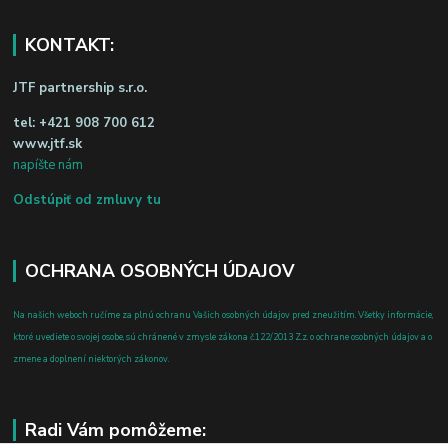
KONTAKT:
JTF partnership s.r.o.
tel:
+421 908 700 612
www.jtf.sk
napíšte nám
Odstúpiť od zmluvy tu
OCHRANA OSOBNÝCH ÚDAJOV
Na našich weboch ručíme za plnú ochranu Vašich osobných údajov pred zneužitím. Všetky informácie,
ktoré uvediete o svojej osobe, sú chránené v zmysle zákona č.122/2013 Z.z. o ochrane osobných údajov a o
zmene a doplnení niektorých zákonov.
Radi Vám pomôžeme: