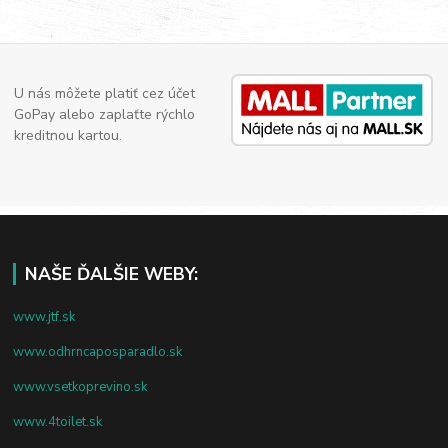
U nás môžete platiť cez účet
GoPay alebo zaplaťte rýchlo
kreditnou kartou.
NAŠE ĎALŠIE WEBY:
www.jtf.sk
www.odhrncaposparadlo.sk
www.vsetkoprevino.sk
www.4toilet.sk