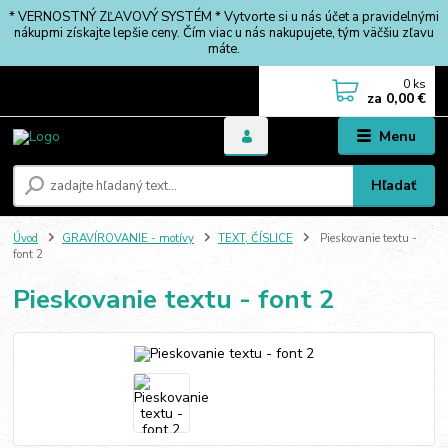
* VERNOSTNÝ ZĽAVOVÝ SYSTÉM * Vytvorte si u nás účet a pravidelnými
nákupmi získajte lepšie ceny. Čím viac u nás nakupujete, tým väčšiu zľavu
máte.
0
ks
za
0,00 €
Menu
Hľadať
Úvod
GRAVÍROVANIE - motívy
TEXT, ČÍSLICE
Pieskovanie textu -
font 2
Pieskovanie textu - font 2