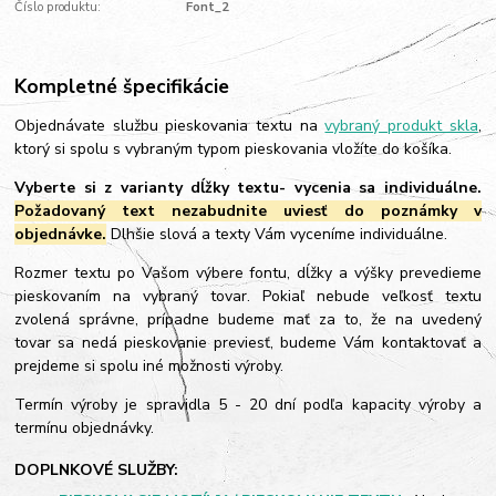
Číslo produktu:
Font_2
Kompletné špecifikácie
Objednávate službu pieskovania textu na
vybraný produkt skla
,
ktorý si spolu s vybraným typom pieskovania vložíte do košíka.
Vyberte si z varianty dĺžky textu- vycenia sa individuálne.
Požadovaný text nezabudnite uviesť do poznámky v
objednávke.
Dlhšie slová a texty Vám vyceníme individuálne.
Rozmer textu po Vašom výbere fontu, dĺžky a výšky prevedieme
pieskovaním na vybraný tovar. Pokiaľ nebude veľkosť textu
zvolená správne, prípadne budeme mať za to, že na uvedený
tovar sa nedá pieskovanie previesť, budeme Vám kontaktovať a
prejdeme si spolu iné možnosti výroby.
Termín výroby je spravidla 5 - 20 dní podľa kapacity výroby a
termínu objednávky.
DOPLNKOVÉ SLUŽBY: