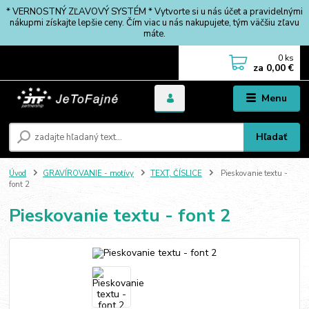
* VERNOSTNÝ ZĽAVOVÝ SYSTÉM * Vytvorte si u nás účet a pravidelnými
nákupmi získajte lepšie ceny. Čím viac u nás nakupujete, tým väčšiu zľavu
máte.
0
ks
za
0,00 €
Menu
Hľadať
Úvod
GRAVÍROVANIE - motívy
TEXT, ČÍSLICE
Pieskovanie textu -
font 2
Pieskovanie textu - font 2