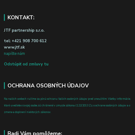
KONTAKT:
JTF partnership s.r.o.
tel:
+421 908 700 612
www.jtf.sk
napíšte nám
Odstúpiť od zmluvy tu
OCHRANA OSOBNÝCH ÚDAJOV
Na našich weboch ručíme za plnú ochranu Vašich osobných údajov pred zneužitím. Všetky informácie,
ktoré uvediete o svojej osobe, sú chránené v zmysle zákona č.122/2013 Z.z. o ochrane osobných údajov a o
zmene a doplnení niektorých zákonov.
Radi Vám pomôžeme: