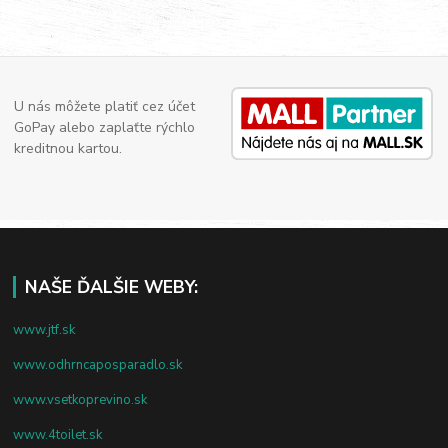
U nás môžete platiť cez účet
GoPay alebo zaplaťte rýchlo
kreditnou kartou.
NAŠE ĎALŠIE WEBY:
www.jtf.sk
www.odhrncaposparadlo.sk
www.vsetkoprevino.sk
www.4toilet.sk