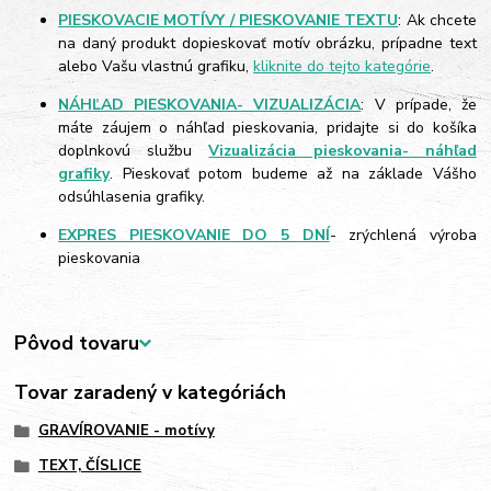
PIESKOVACIE MOTÍVY / PIESKOVANIE TEXTU
: Ak chcete
na daný produkt dopieskovať motív obrázku, prípadne text
alebo Vašu vlastnú grafiku,
kliknite do tejto kategórie
.
NÁHĽAD PIESKOVANIA- VIZUALIZÁCIA
: V prípade, že
máte záujem o náhľad pieskovania, pridajte si do košíka
doplnkovú službu
Vizualizácia pieskovania- náhľad
grafiky
. Pieskovať potom budeme až na základe Vášho
odsúhlasenia grafiky.
EXPRES PIESKOVANIE DO 5 DNÍ
- zrýchlená výroba
pieskovania
Pôvod tovaru
Tovar zaradený v kategóriách
GRAVÍROVANIE - motívy
TEXT, ČÍSLICE