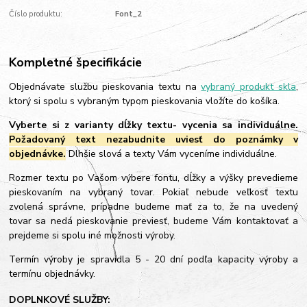
Číslo produktu:
Font_2
Kompletné špecifikácie
Objednávate službu pieskovania textu na
vybraný produkt skla
,
ktorý si spolu s vybraným typom pieskovania vložíte do košíka.
Vyberte si z varianty dĺžky textu- vycenia sa individuálne.
Požadovaný text nezabudnite uviesť do poznámky v
objednávke.
Dlhšie slová a texty Vám vyceníme individuálne.
Rozmer textu po Vašom výbere fontu, dĺžky a výšky prevedieme
pieskovaním na vybraný tovar. Pokiaľ nebude veľkosť textu
zvolená správne, prípadne budeme mať za to, že na uvedený
tovar sa nedá pieskovanie previesť, budeme Vám kontaktovať a
prejdeme si spolu iné možnosti výroby.
Termín výroby je spravidla 5 - 20 dní podľa kapacity výroby a
termínu objednávky.
DOPLNKOVÉ SLUŽBY: