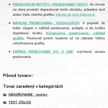
PIESKOVACIE MOTÍVY / PIESKOVANIE TEXTU
: Ak chcete
na daný produkt dopieskovať motív obrázku, prípadne text
alebo Vašu vlastnú grafiku,
kliknite do tejto kategórie
.
NÁHĽAD PIESKOVANIA- VIZUALIZÁCIA
: V prípade, že
máte záujem o náhľad pieskovania, pridajte si do košíka
doplnkovú službu
Vizualizácia pieskovania- náhľad
grafiky
. Pieskovať potom budeme až na základe Vášho
odsúhlasenia grafiky.
EXPRES PIESKOVANIE DO 5 DNÍ
- zrýchlená výroba
pieskovania
Pôvod tovaru
Tovar zaradený v kategóriách
GRAVÍROVANIE - motívy
TEXT, ČÍSLICE