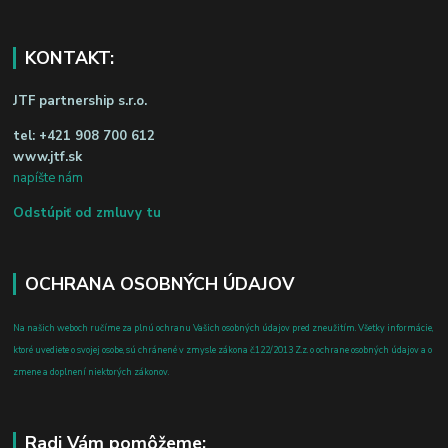
KONTAKT:
JTF partnership s.r.o.
tel:
+421 908 700 612
www.jtf.sk
napíšte nám
Odstúpiť od zmluvy tu
OCHRANA OSOBNÝCH ÚDAJOV
Na našich weboch ručíme za plnú ochranu Vašich osobných údajov pred zneužitím. Všetky informácie,
ktoré uvediete o svojej osobe, sú chránené v zmysle zákona č.122/2013 Z.z. o ochrane osobných údajov a o
zmene a doplnení niektorých zákonov.
Radi Vám pomôžeme: