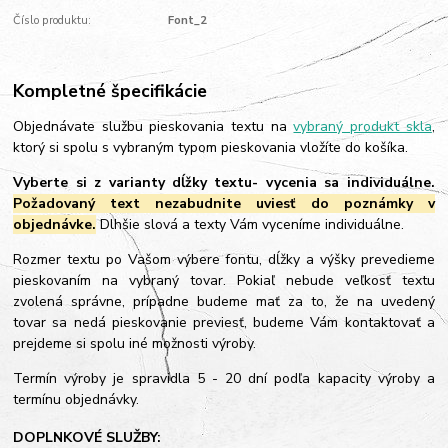
Číslo produktu:
Font_2
Kompletné špecifikácie
Objednávate službu pieskovania textu na
vybraný produkt skla
,
ktorý si spolu s vybraným typom pieskovania vložíte do košíka.
Vyberte si z varianty dĺžky textu- vycenia sa individuálne.
Požadovaný text nezabudnite uviesť do poznámky v
objednávke.
Dlhšie slová a texty Vám vyceníme individuálne.
Rozmer textu po Vašom výbere fontu, dĺžky a výšky prevedieme
pieskovaním na vybraný tovar. Pokiaľ nebude veľkosť textu
zvolená správne, prípadne budeme mať za to, že na uvedený
tovar sa nedá pieskovanie previesť, budeme Vám kontaktovať a
prejdeme si spolu iné možnosti výroby.
Termín výroby je spravidla 5 - 20 dní podľa kapacity výroby a
termínu objednávky.
DOPLNKOVÉ SLUŽBY: