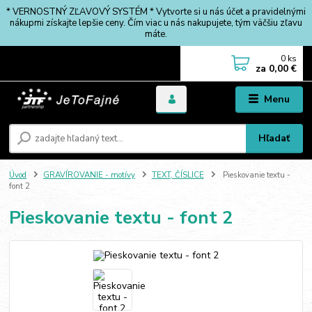
* VERNOSTNÝ ZĽAVOVÝ SYSTÉM * Vytvorte si u nás účet a pravidelnými
nákupmi získajte lepšie ceny. Čím viac u nás nakupujete, tým väčšiu zľavu
máte.
0
ks
za
0,00 €
Menu
Hľadať
Úvod
GRAVÍROVANIE - motívy
TEXT, ČÍSLICE
Pieskovanie textu -
font 2
Pieskovanie textu - font 2