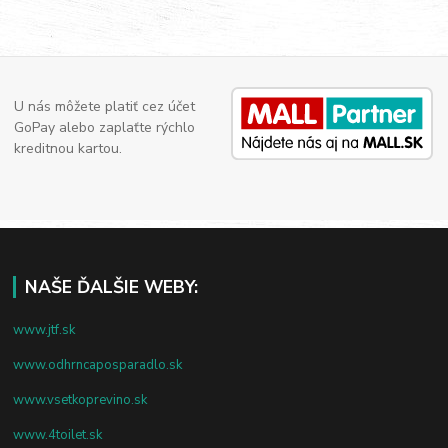
U nás môžete platiť cez účet
GoPay alebo zaplaťte rýchlo
kreditnou kartou.
NAŠE ĎALŠIE WEBY:
www.jtf.sk
www.odhrncaposparadlo.sk
www.vsetkoprevino.sk
www.4toilet.sk