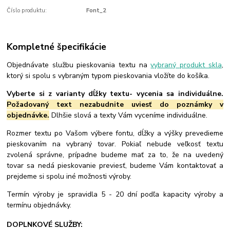
Číslo produktu:
Font_2
Kompletné špecifikácie
Objednávate službu pieskovania textu na
vybraný produkt skla
,
ktorý si spolu s vybraným typom pieskovania vložíte do košíka.
Vyberte si z varianty dĺžky textu- vycenia sa individuálne.
Požadovaný text nezabudnite uviesť do poznámky v
objednávke.
Dlhšie slová a texty Vám vyceníme individuálne.
Rozmer textu po Vašom výbere fontu, dĺžky a výšky prevedieme
pieskovaním na vybraný tovar. Pokiaľ nebude veľkosť textu
zvolená správne, prípadne budeme mať za to, že na uvedený
tovar sa nedá pieskovanie previesť, budeme Vám kontaktovať a
prejdeme si spolu iné možnosti výroby.
Termín výroby je spravidla 5 - 20 dní podľa kapacity výroby a
termínu objednávky.
DOPLNKOVÉ SLUŽBY: