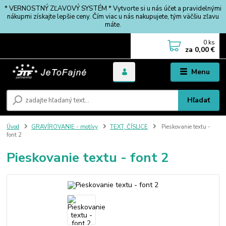
* VERNOSTNÝ ZĽAVOVÝ SYSTÉM * Vytvorte si u nás účet a pravidelnými
nákupmi získajte lepšie ceny. Čím viac u nás nakupujete, tým väčšiu zľavu
máte.
0
ks
za
0,00 €
Menu
Hľadať
Úvod
GRAVÍROVANIE - motívy
TEXT, ČÍSLICE
Pieskovanie textu -
font 2
Pieskovanie textu - font 2