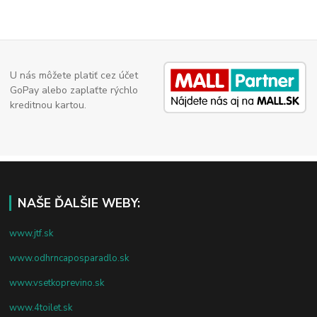
U nás môžete platiť cez účet
GoPay alebo zaplaťte rýchlo
kreditnou kartou.
NAŠE ĎALŠIE WEBY:
www.jtf.sk
www.odhrncaposparadlo.sk
www.vsetkoprevino.sk
www.4toilet.sk