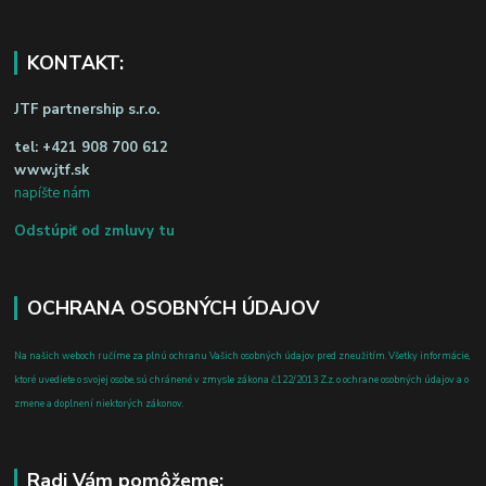
KONTAKT:
JTF partnership s.r.o.
tel:
+421 908 700 612
www.jtf.sk
napíšte nám
Odstúpiť od zmluvy tu
OCHRANA OSOBNÝCH ÚDAJOV
Na našich weboch ručíme za plnú ochranu Vašich osobných údajov pred zneužitím. Všetky informácie,
ktoré uvediete o svojej osobe, sú chránené v zmysle zákona č.122/2013 Z.z. o ochrane osobných údajov a o
zmene a doplnení niektorých zákonov.
Radi Vám pomôžeme: