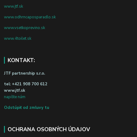
www.jtf.sk
www.odhrncaposparadlo.sk
www.vsetkoprevino.sk
www.4toilet.sk
KONTAKT:
JTF partnership s.r.o.
tel:
+421 908 700 612
www.jtf.sk
napíšte nám
Odstúpiť od zmluvy tu
OCHRANA OSOBNÝCH ÚDAJOV