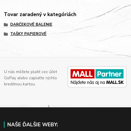
Tovar zaradený v kategóriách
DARČEKOVÉ BALENIE
TAŠKY PAPIEROVÉ
U nás môžete platiť cez účet
GoPay alebo zaplaťte rýchlo
kreditnou kartou.
NAŠE ĎALŠIE WEBY: