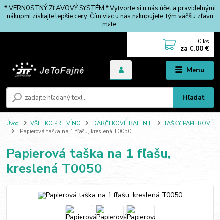
* VERNOSTNÝ ZĽAVOVÝ SYSTÉM * Vytvorte si u nás účet a pravidelnými
nákupmi získajte lepšie ceny. Čím viac u nás nakupujete, tým väčšiu zľavu
máte.
0
ks
za
0,00 €
Menu
Hľadať
Úvod
VŠETKO PRE VÍNO
DARČEKOVÉ BALENIE
TAŠKY PAPIEROVÉ
Papierová taška na 1 fľašu, kreslená T0050
Papierová taška na 1 fľašu,
kreslená T0050