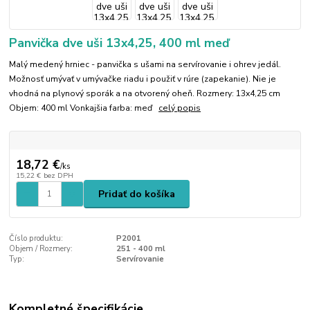
Panvička dve uši 13x4,25, 400 ml meď
Malý medený hrniec - panvička s ušami na servírovanie i ohrev jedál.
Možnosť umývať v umývačke riadu i použiť v rúre (zapekanie). Nie je
vhodná na plynový sporák a na otvorený oheň. Rozmery: 13x4,25 cm
Objem: 400 ml Vonkajšia farba: meď
celý popis
18,72 €
/
ks
15,22 €
bez DPH
Pridať do košíka
Číslo produktu:
P2001
Objem / Rozmery:
251 - 400 ml
Typ:
Servírovanie
Kompletné špecifikácie