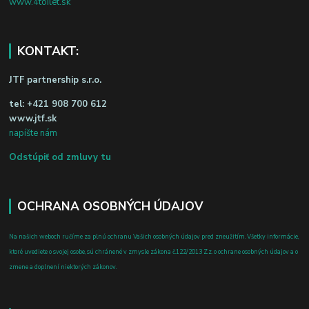
www.4toilet.sk
KONTAKT:
JTF partnership s.r.o.
tel:
+421 908 700 612
www.jtf.sk
napíšte nám
Odstúpiť od zmluvy tu
OCHRANA OSOBNÝCH ÚDAJOV
Na našich weboch ručíme za plnú ochranu Vašich osobných údajov pred zneužitím. Všetky informácie,
ktoré uvediete o svojej osobe, sú chránené v zmysle zákona č.122/2013 Z.z. o ochrane osobných údajov a o
zmene a doplnení niektorých zákonov.