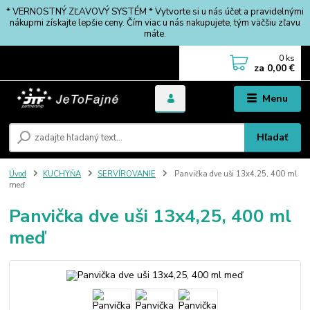
* VERNOSTNÝ ZĽAVOVÝ SYSTÉM * Vytvorte si u nás účet a pravidelnými
nákupmi získajte lepšie ceny. Čím viac u nás nakupujete, tým väčšiu zľavu
máte.
0
ks
za
0,00 €
Menu
Hľadať
Úvod
KUCHYŇA
SERVÍROVANIE
Panvička dve uši 13x4,25, 400 ml
meď
Panvička dve uši 13x4,25, 400 ml
meď