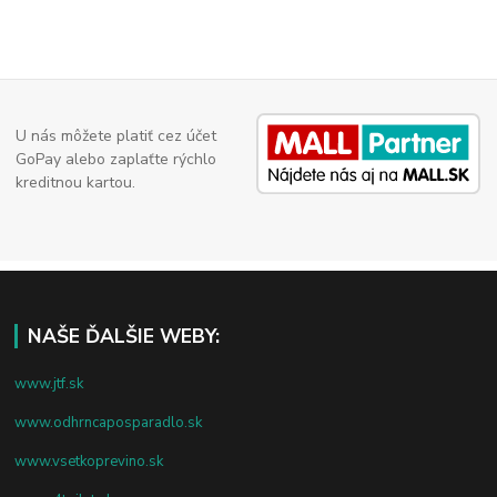
U nás môžete platiť cez účet
GoPay alebo zaplaťte rýchlo
kreditnou kartou.
NAŠE ĎALŠIE WEBY:
www.jtf.sk
www.odhrncaposparadlo.sk
www.vsetkoprevino.sk