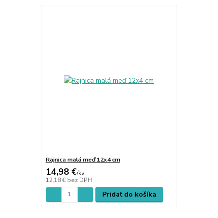
Rajnica malá meď 12x4 cm
14,98 €
/
ks
12,18 €
bez DPH
Pridať do košíka