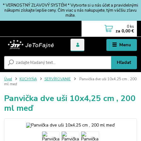
* VERNOSTNÝ ZĽAVOVÝ SYSTÉM * Vytvorte si u nás účet a pravidelnými
nákupmi získajte lepšie ceny. Čím viac u nás nakupujete, tým väčšiu zľavu
máte.
0
ks
za
0,00 €
Menu
Hľadať
Úvod
KUCHYŇA
SERVÍROVANIE
Panvička dve uši 10x4,25 cm , 200
ml meď
Panvička dve uši 10x4,25 cm , 200
ml meď