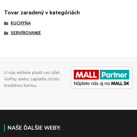
Tovar zaradený v kategóriách
KUCHYŇA
SERVÍROVANIE
U nás môžete platiť cez účet
GoPay alebo zaplaťte rýchlo
kreditnou kartou.
NAŠE ĎALŠIE WEBY: