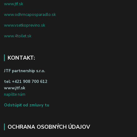
www.jtf.sk
www.odhrncaposparadlo.sk
www.vsetkoprevino.sk
www.4toilet.sk
KONTAKT:
JTF partnership s.r.o.
tel:
+421 908 700 612
www.jtf.sk
napíšte nám
Odstúpiť od zmluvy tu
OCHRANA OSOBNÝCH ÚDAJOV