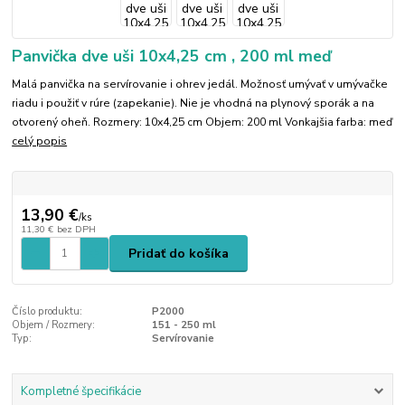
Panvička dve uši 10x4,25 cm , 200 ml meď
Malá panvička na servírovanie i ohrev jedál. Možnosť umývať v umývačke
riadu i použiť v rúre (zapekanie). Nie je vhodná na plynový sporák a na
otvorený oheň. Rozmery: 10x4,25 cm Objem: 200 ml Vonkajšia farba: meď
celý popis
13,90 €
/
ks
11,30 €
bez DPH
Pridať do košíka
Číslo produktu:
P2000
Objem / Rozmery:
151 - 250 ml
Typ:
Servírovanie
Kompletné špecifikácie