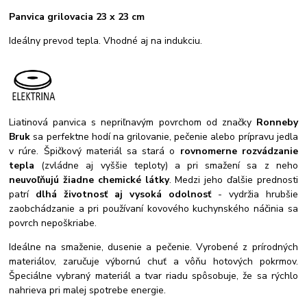
Panvica grilovacia 23 x 23 cm
Ideálny prevod tepla. Vhodné aj na indukciu.
Liatinová panvica s nepriľnavým povrchom od značky
Ronneby
Bruk
sa perfektne hodí na grilovanie, pečenie alebo prípravu jedla
v rúre. Špičkový materiál sa stará o
rovnomerne rozvádzanie
tepla
(zvládne aj vyššie teploty) a pri smažení sa z neho
neuvoľňujú žiadne chemické látky
. Medzi jeho ďalšie prednosti
patrí
dlhá životnosť aj vysoká odolnosť
- vydržia hrubšie
zaobchádzanie a pri používaní kovového kuchynského náčinia sa
povrch nepoškriabe.
Ideálne na smaženie, dusenie a pečenie. Vyrobené z prírodných
materiálov, zaručuje výbornú chuť a vôňu hotových pokrmov.
Špeciálne vybraný materiál a tvar riadu spôsobuje, že sa rýchlo
nahrieva pri malej spotrebe energie.