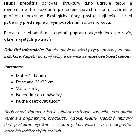
Hrubá prepážka pórovitej štruktúry dlho udržuje teplo a
rovnomerne ho rozkladá po celom povrchu riadu, zabraňuje
pripáleniu pokrmov. Ekologicky čistý povlak najlepšie chráni
potraviny pred nepriaznivým pôsobením surového kovu.
Panvica je vhodná na tepelnú prípravu akýchkoľvek potravín,
okrem kyslých potravín.
Dôležité informácie:
Panvica môže na všetky typy sporáka, vrátane
indukcie
. Nepatrí do umývačky a panvica sa
musí ošetrovať tukom
.
Parametre:
Materiál: liatina
Rozmery: 23x23 cm
Váha: 2,5 kg
Nevhodné do umývačky
Nutné ošetrovať tukom
Spoločnosť Ronneby Bruk vytvára možnosti zdravého prírodného
varenia s originálnymi produktmi vysokej kvality. Tradičný liatinový
riad perfektne vynikne v „country kuchyniach“ a na elegantne
ladených jedálenských stoloch.