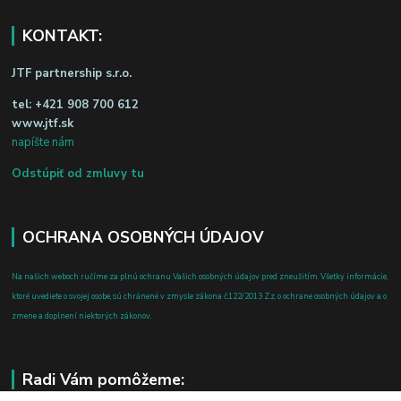
KONTAKT:
JTF partnership s.r.o.
tel:
+421 908 700 612
www.jtf.sk
napíšte nám
Odstúpiť od zmluvy tu
OCHRANA OSOBNÝCH ÚDAJOV
Na našich weboch ručíme za plnú ochranu Vašich osobných údajov pred zneužitím. Všetky informácie,
ktoré uvediete o svojej osobe, sú chránené v zmysle zákona č.122/2013 Z.z. o ochrane osobných údajov a o
zmene a doplnení niektorých zákonov.
Radi Vám pomôžeme: