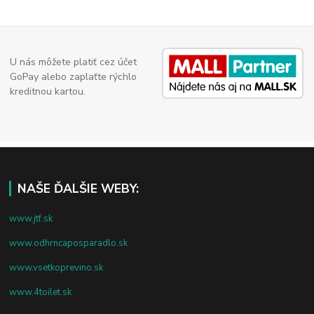
U nás môžete platiť cez účet
GoPay alebo zaplaťte rýchlo
kreditnou kartou.
NAŠE ĎALŠIE WEBY:
www.jtf.sk
www.odhrncaposparadlo.sk
www.vsetkoprevino.sk
www.4toilet.sk