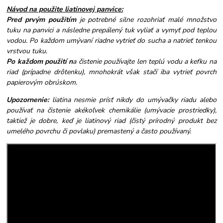
Návod na použite liatinovej panvice:
Pred prvým použitím
je potrebné silne rozohriať malé množstvo
tuku na panvici a následne prepálený tuk vyliať a vymyť pod teplou
vodou. Po každom umývaní riadne vytrieť do sucha a natrieť tenkou
vrstvou tuku.
Po každom použití n
a čistenie používajte len teplú vodu a kefku na
riad (prípadne drôtenku), mnohokrát však stačí iba vytrieť povrch
papierovým obrúskom.
Upozornenie:
liatina nesmie prísť nikdy do umývačky riadu alebo
používať na čistenie akékoľvek chemikálie (umývacie prostriedky),
taktiež je dobre, keď je liatinový riad (čistý prírodný produkt bez
umelého povrchu či povlaku) premastený a často používaný.