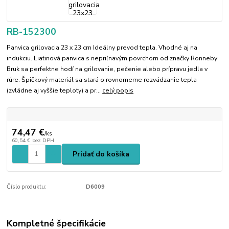
RB-152300
Panvica grilovacia 23 x 23 cm Ideálny prevod tepla. Vhodné aj na
indukciu. Liatinová panvica s nepriľnavým povrchom od značky Ronneby
Bruk sa perfektne hodí na grilovanie, pečenie alebo prípravu jedla v
rúre. Špičkový materiál sa stará o rovnomerne rozvádzanie tepla
(zvládne aj vyššie teploty) a pr...
celý popis
74,47 €
/
ks
60,54 €
bez DPH
Pridať do košíka
Číslo produktu:
D6009
Kompletné špecifikácie