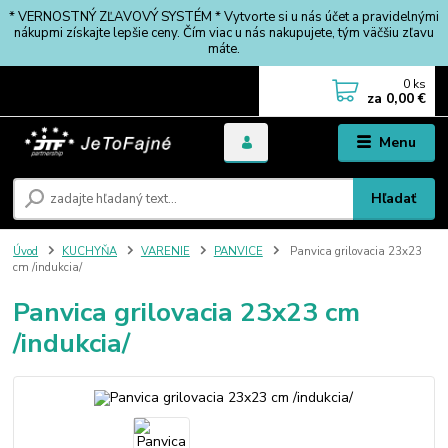
* VERNOSTNÝ ZĽAVOVÝ SYSTÉM * Vytvorte si u nás účet a pravidelnými
nákupmi získajte lepšie ceny. Čím viac u nás nakupujete, tým väčšiu zľavu
máte.
0
ks
za
0,00 €
Menu
Hľadať
Úvod
KUCHYŇA
VARENIE
PANVICE
Panvica grilovacia 23x23
cm /indukcia/
Panvica grilovacia 23x23 cm
/indukcia/