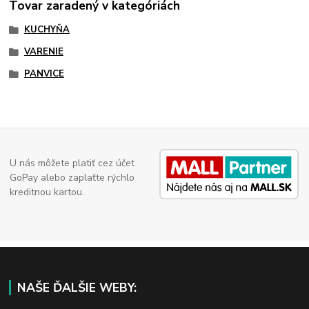
Tovar zaradený v kategóriách
KUCHYŇA
VARENIE
PANVICE
U nás môžete platiť cez účet
GoPay alebo zaplaťte rýchlo
kreditnou kartou.
NAŠE ĎALŠIE WEBY: