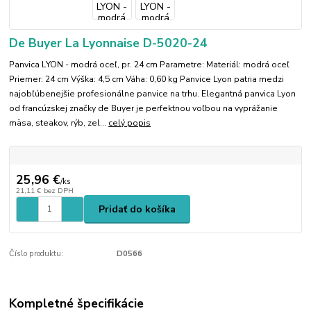
De Buyer La Lyonnaise D-5020-24
Panvica LYON - modrá oceľ, pr. 24 cm Parametre: Materiál: modrá oceľ
Priemer: 24 cm Výška: 4,5 cm Váha: 0,60 kg Panvice Lyon patria medzi
najobľúbenejšie profesionálne panvice na trhu. Elegantná panvica Lyon
od francúzskej značky de Buyer je perfektnou voľbou na vyprážanie
mäsa, steakov, rýb, zel...
celý popis
25,96 €
/
ks
21,11 €
bez DPH
Pridať do košíka
Číslo produktu:
D0566
Kompletné špecifikácie