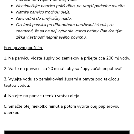
Nenámačajte panvicu príliš dlho, po umytí poriadne osušte.
Natrite panvicu trochou oleja.
Nevhodná do umývačky riadu.
Oceľová panvica pri dlhodobom používaní ščernie, čo
znamená, že sa na nej vytvorila vrstva patiny. Panvica tým
získa vlastnosti nepriľnavého povrchu.
Pred prvým použitím:
1. Na panvicu vložte šupky od zemiakov a prilejte cca 200 ml vody.
2. Varte na panvici cca 20 minút, aby sa šupy začali pripaľovať.
3. Vylejte vodu so zemiakovými šupami a omyte pod tekúcou
teplou vodou.
4. Nalejte na panvicu tenkú vrstvu oleja.
5. Smažte olej niekoľko minút a potom vytrite olej papierovou
utierkou.