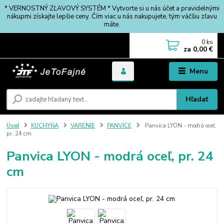
* VERNOSTNÝ ZĽAVOVÝ SYSTÉM * Vytvorte si u nás účet a pravidelnými
nákupmi získajte lepšie ceny. Čím viac u nás nakupujete, tým väčšiu zľavu
máte.
0
ks
za
0,00 €
Menu
Hľadať
Úvod
KUCHYŇA
VARENIE
PANVICE
Panvica LYON - modrá oceľ,
pr. 24 cm
Panvica LYON - modrá oceľ, pr. 24
cm