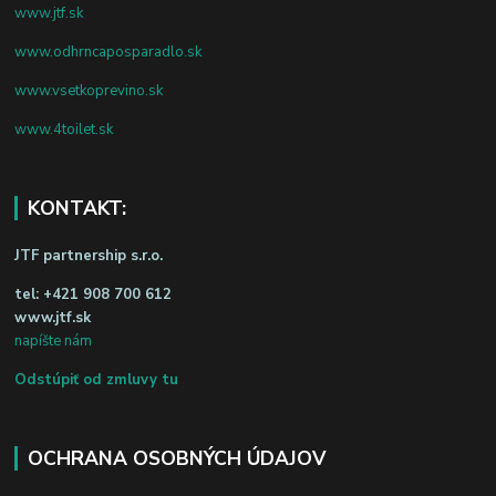
www.jtf.sk
www.odhrncaposparadlo.sk
www.vsetkoprevino.sk
www.4toilet.sk
KONTAKT:
JTF partnership s.r.o.
tel:
+421 908 700 612
www.jtf.sk
napíšte nám
Odstúpiť od zmluvy tu
OCHRANA OSOBNÝCH ÚDAJOV