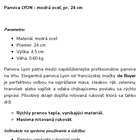
Panvica LYON - modrá oceľ, pr. 24 cm
Parametre:
Materiál: modrá oceľ
Priemer: 24 cm
Výška: 4,5 cm
Váha: 0,60 kg
Panvice Lyon patria medzi najobľúbenejšie profesionálne panvice
na trhu. Elegantná panvica Lyon od francúzskej značky
de Buyer
je perfektnou voľbou na vyprážanie mäsa, steakov, rýb, zeleniny,
hranoliek alebo vajíčok a vďaka chýbajúcemu povlaku sa rýchlo
pripraví. Pôsobivý dizajn dopĺňa nitovaná rukoväť, ktorá sa ľahko
drží.
Rýchly prenos tepla, vynikajúci materiál.
Masívna nitovaná rukoväť.
Inštrukcie na správne používanie a údržbu:
Panvicu umývajte v horúcej vode.