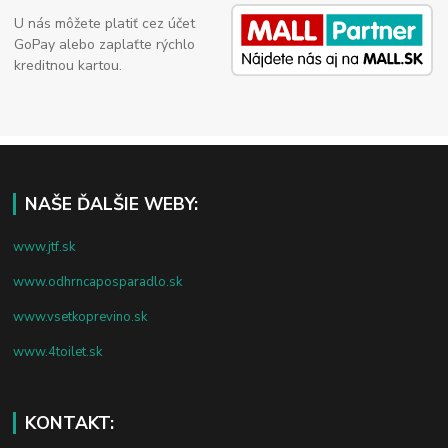
U nás môžete platiť cez účet
GoPay alebo zaplaťte rýchlo
kreditnou kartou.
NAŠE ĎALŠIE WEBY:
www.jtf.sk
www.odhrncaposparadlo.sk
www.vsetkoprevino.sk
www.4toilet.sk
KONTAKT: