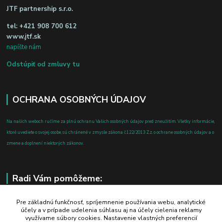
JTF partnership s.r.o.
tel:
+421 908 700 612
www.jtf.sk
napíšte nám
Odstúpiť od zmluvy tu
OCHRANA OSOBNÝCH ÚDAJOV
Na našich weboch ručíme za plnú ochranu Vašich osobných údajov pred zneužitím. Všetky informácie,
ktoré uvediete o svojej osobe, sú chránené v zmysle zákona č.122/2013 Z.z. o ochrane osobných údajov a o
zmene a doplnení niektorých zákonov.
Radi Vám pomôžeme:
+421 908 700 612
Pre základnú funkčnosť, spríjemnenie používania webu, analytické
účely a v prípade udelenia súhlasu aj na účely cielenia reklamy
po-pia: 8.00 - 16.00
využívame súbory cookies. Nastavenie vlastných preferencií