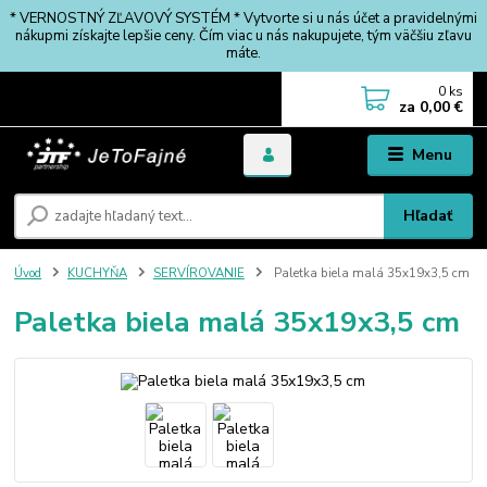
* VERNOSTNÝ ZĽAVOVÝ SYSTÉM * Vytvorte si u nás účet a pravidelnými
nákupmi získajte lepšie ceny. Čím viac u nás nakupujete, tým väčšiu zľavu
máte.
0
ks
za
0,00 €
Menu
Hľadať
Úvod
KUCHYŇA
SERVÍROVANIE
Paletka biela malá 35x19x3,5 cm
Paletka biela malá 35x19x3,5 cm