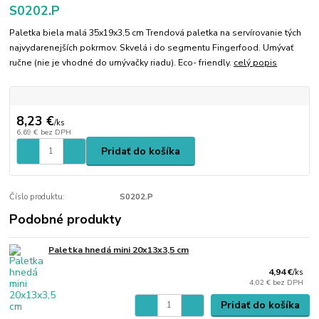
S0202.P
Paletka biela malá 35x19x3,5 cm Trendová paletka na servírovanie tých
najvydarenejších pokrmov. Skvelá i do segmentu Fingerfood. Umývať
ručne (nie je vhodné do umývačky riadu). Eco- friendly.
celý popis
8,23 €
/
ks
6,69 €
bez DPH
Pridať do košíka
Číslo produktu:
S0202.P
Podobné produkty
Paletka hnedá mini 20x13x3,5 cm
4,94 €
/
ks
4,02 €
bez DPH
Pridať do košíka