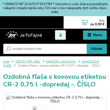
* VERNOSTNÝ ZĽAVOVÝ SYSTÉM * Vytvorte si u nás účet a pravidelnými
nákupmi získajte lepšie ceny. Čím viac u nás nakupujete, tým väčšiu zľavu
máte.
0
ks
za
0,00 €
Menu
Hľadať
Úvod
VŠETKO PRE VÍNO
DARČEKY a ALKOHOL
DARČEKOVÉ
FĽAŠE
Ozdobná fľaša s kovovou etiketou CR-2 0,75 l -dopredaj -. ČÍSLO
Ozdobná fľaša s kovovou etiketou
CR-2 0,75 l -dopredaj -. ČÍSLO