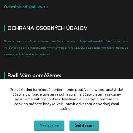
Odstúpiť od zmluvy tu
OCHRANA OSOBNÝCH ÚDAJOV
Na našich weboch ručíme za plnú ochranu Vašich osobných údajov pred zneužitím. Všetky informácie,
ktoré uvediete o svojej osobe, sú chránené v zmysle zákona č.122/2013 Z.z. o ochrane osobných údajov a o
zmene a doplnení niektorých zákonov.
Radi Vám pomôžeme:
+421 908 700 612
Pre základnú funkčnosť, spríjemnenie používania webu, analytické
účely a v prípade udelenia súhlasu aj na účely cielenia reklamy
po-pia: 8.00 - 16.00
využívame súbory cookies. Nastavenie vlastných preferencií
cookies môžete kedykoľvek upraviť odkazom v spodnej časti
business@jtf.sk
stránok.
Súhlasím
Nastavenia