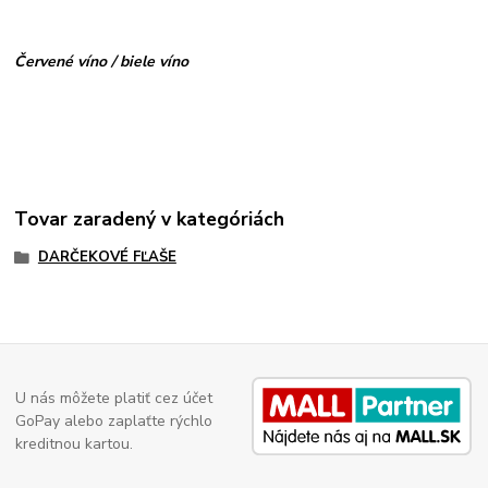
Červené víno / biele víno
Tovar zaradený v kategóriách
DARČEKOVÉ FĽAŠE
U nás môžete platiť cez účet
GoPay alebo zaplaťte rýchlo
kreditnou kartou.