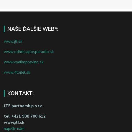
NAŠE ĎALŠIE WEBY:
www.jtf.sk
www.odhrncaposparadlo.sk
www.vsetkoprevino.sk
www.4toilet.sk
KONTAKT:
JTF partnership s.r.o.
tel:
+421 908 700 612
www.jtf.sk
napíšte nám