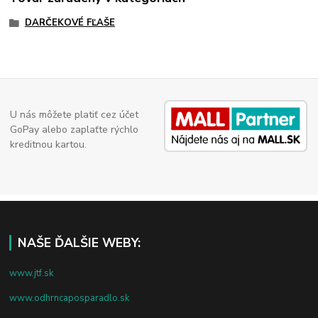
DARČEKOVÉ FĽAŠE
U nás môžete platiť cez účet
GoPay alebo zaplaťte rýchlo
kreditnou kartou.
NAŠE ĎALŠIE WEBY:
www.jtf.sk
www.odhrncaposparadlo.sk