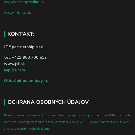
www.vsetkoprevino.sk
www.4toilet.sk
KONTAKT:
JTF partnership s.r.o.
tel:
+421 908 700 612
www.jtf.sk
napíšte nám
Odstúpiť od zmluvy tu
OCHRANA OSOBNÝCH ÚDAJOV
Na našich weboch ručíme za plnú ochranu Vašich osobných údajov pred zneužitím. Všetky informácie,
ktoré uvediete o svojej osobe, sú chránené v zmysle zákona č.122/2013 Z.z. o ochrane osobných údajov a o
zmene a doplnení niektorých zákonov.