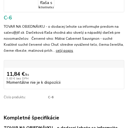
C-6
TOVAR NA OBJEDNÁVKU - o dodacej lehote sa informujte predom na
sales@jtf.sk Darčeková fľaša vhodná ako skvelý a nápaditý darček pre
novomanželov. Červené víno: Mátrai Cabernet Sauvignon - suché
Kvalitné suché červené víno Chuť: stredne vyvážené telo, čierna čerešňa,
čierne ríbezle, malinová prích...
celý popis
11,84 €
/
ks
9,63 €
bez DPH
Momentálne nie je k dispozícii
Číslo produktu:
C-6
Kompletné špecifikácie
TOVAR NA OBJEDNÁVKU - o dodacej lehote sa informujte