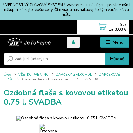
* VERNOSTNÝ ZĽAVOVÝ SYSTÉM * Vytvorte si u nás účet a pravidelnými
nákupmi získajte lepšie ceny. Čím viac u nás nakupujete, tým väčšiu zľavu
máte.
0
ks
za
0,00 €
Menu
Hľadať
Úvod
VŠETKO PRE VÍNO
DARČEKY a ALKOHOL
DARČEKOVÉ
FĽAŠE
Ozdobná fľaša s kovovou etiketou 0,75 l. SVADBA
Ozdobná fľaša s kovovou etiketou
0,75 l. SVADBA