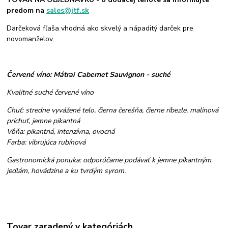
predom na
sales@jtf.sk
Darčeková fľaša vhodná ako skvelý a nápaditý darček pre
novomanželov.
Červené víno: Mátrai Cabernet Sauvignon - suché
Kvalitné suché červené víno
Chuť: stredne vyvážené telo, čierna čerešňa, čierne ríbezle, malinová
príchuť, jemne pikantná
Vôňa: pikantná, intenzívna, ovocná
Farba: vibrujúca rubínová
Gastronomická ponuka: odporúčame podávať k jemne pikantným
jedlám, hovädzine a ku tvrdým syrom.
Tovar zaradený v kategóriách