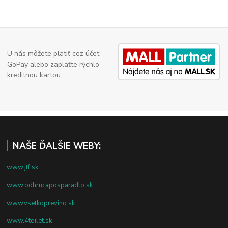
U nás môžete platiť cez účet
GoPay alebo zaplaťte rýchlo
kreditnou kartou.
NAŠE ĎALŠIE WEBY:
www.jtf.sk
www.odhrncaposparadlo.sk
www.vsetkoprevino.sk
www.4toilet.sk