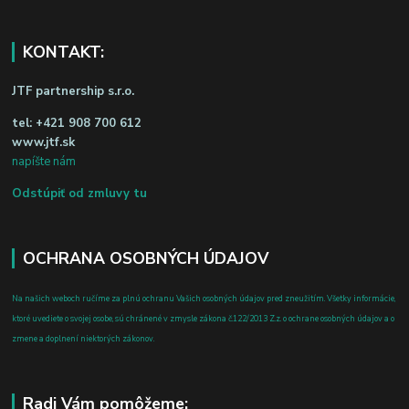
KONTAKT:
JTF partnership s.r.o.
tel:
+421 908 700 612
www.jtf.sk
napíšte nám
Odstúpiť od zmluvy tu
OCHRANA OSOBNÝCH ÚDAJOV
Na našich weboch ručíme za plnú ochranu Vašich osobných údajov pred zneužitím. Všetky informácie,
ktoré uvediete o svojej osobe, sú chránené v zmysle zákona č.122/2013 Z.z. o ochrane osobných údajov a o
zmene a doplnení niektorých zákonov.
Radi Vám pomôžeme: