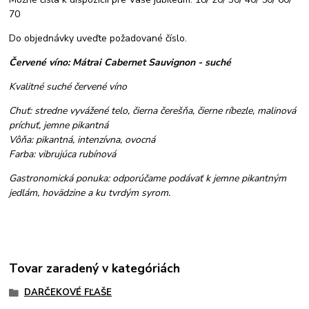
70
Do objednávky uveďte požadované číslo.
Červené víno: Mátrai Cabernet Sauvignon - suché
Kvalitné suché červené víno
Chuť: stredne vyvážené telo, čierna čerešňa, čierne ríbezle, malinová
príchuť, jemne pikantná
Vôňa: pikantná, intenzívna, ovocná
Farba: vibrujúca rubínová
Gastronomická ponuka: odporúčame podávať k jemne pikantným
jedlám, hovädzine a ku tvrdým syrom.
Tovar zaradený v kategóriách
DARČEKOVÉ FĽAŠE