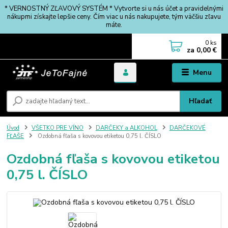
* VERNOSTNÝ ZĽAVOVÝ SYSTÉM * Vytvorte si u nás účet a pravidelnými
nákupmi získajte lepšie ceny. Čím viac u nás nakupujete, tým väčšiu zľavu
máte.
0
ks
za
0,00 €
Menu
Hľadať
Úvod
VŠETKO PRE VÍNO
DARČEKY a ALKOHOL
DARČEKOVÉ
FĽAŠE
Ozdobná fľaša s kovovou etiketou 0,75 l. ČÍSLO
Ozdobná fľaša s kovovou etiketou
0,75 l. ČÍSLO