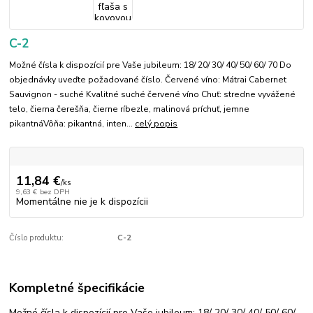
C-2
Možné čísla k dispozícií pre Vaše jubileum: 18/ 20/ 30/ 40/ 50/ 60/ 70 Do
objednávky uveďte požadované číslo. Červené víno: Mátrai Cabernet
Sauvignon - suché Kvalitné suché červené víno Chuť: stredne vyvážené
telo, čierna čerešňa, čierne ríbezle, malinová príchuť, jemne
pikantnáVôňa: pikantná, inten...
celý popis
11,84 €
/
ks
9,63 €
bez DPH
Momentálne nie je k dispozícii
Číslo produktu:
C-2
Kompletné špecifikácie
Možné čísla k dispozícií pre Vaše jubileum: 18/ 20/ 30/ 40/ 50/ 60/