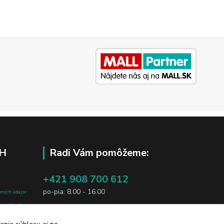
H
Radi Vám pomôžeme:
+421 908 700 612
po-pia: 8.00 - 16.00
bných údajov
j osobe, sú
business@jtf.sk
sobných údajov