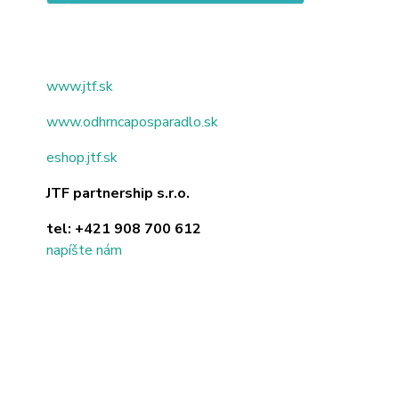
www.jtf.sk
www.odhrncaposparadlo.sk
eshop.jtf.sk
JTF partnership s.r.o.
tel:
+421 908 700 612
napíšte nám