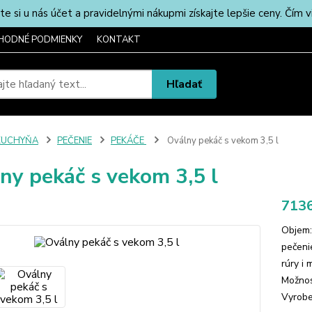
u nás účet a pravidelnými nákupmi získajte lepšie ceny. Čím via
HODNÉ PODMIENKY
KONTAKT
Hľadať
KUCHYŇA
PEČENIE
PEKÁČE
Oválny pekáč s vekom 3,5 l
ny pekáč s vekom 3,5 l
7136
Objem:
pečeni
rúry i
Možnos
Vyrobe