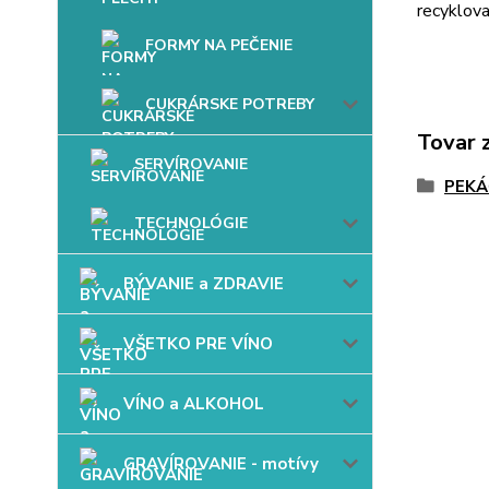
recyklova
FORMY NA PEČENIE
CUKRÁRSKE POTREBY
Tovar 
SERVÍROVANIE
PEKÁ
TECHNOLÓGIE
BÝVANIE a ZDRAVIE
VŠETKO PRE VÍNO
VÍNO a ALKOHOL
GRAVÍROVANIE - motívy