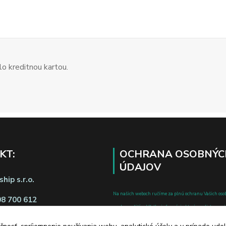
o kreditnou kartou.
KT:
OCHRANA OSOBNÝC
ÚDAJOV
hip s.r.o.
Na našich weboch ručíme za plnú ochranu Vašich oso
08 700 612
pred zneužitím. Všetky informácie, ktoré uvediete o svoje
chránené v zmysle zákona č.122/2013 Z.z. o ochrane o