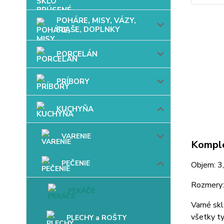
POHÁRE, MISY, VÁZY,
FĽAŠE, DOPLNKY
PORCELÁN
PRÍBORY
KUCHYŇA
VARENIE
Komple
PEČENIE
Objem: 3,
Rozmery:
PEKÁČE
Varné skl
všetky ty
PLECHY a ROŠTY