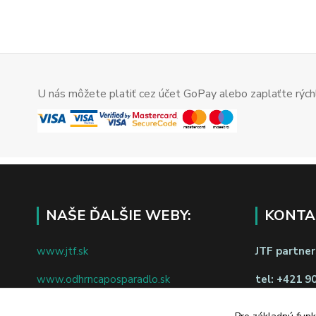
U nás môžete platiť cez účet GoPay alebo zaplaťte rýchl
NAŠE ĎALŠIE WEBY:
KONTA
www.jtf.sk
JTF partners
www.odhrncaposparadlo.sk
tel:
+421 9
www.jtf.sk
www.vsetkoprevino.sk
napíšte nám