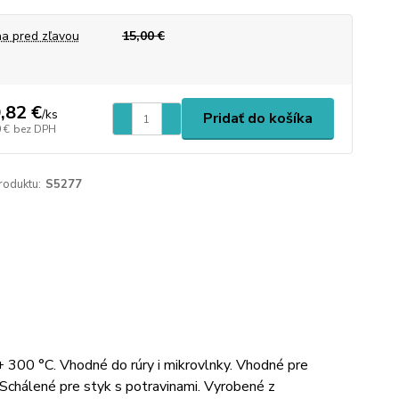
a pred zľavou
15,00 €
,82 €
/
ks
Pridať do košíka
 €
bez DPH
roduktu:
S5277
 + 300 °C. Vhodné do rúry i mikrovlnky. Vhodné pre
Schálené pre styk s potravinami. Vyrobené z