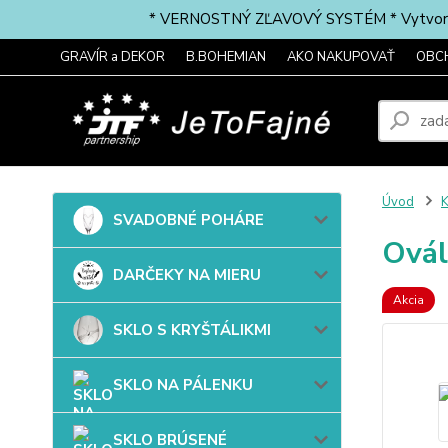
* VERNOSTNÝ ZĽAVOVÝ SYSTÉM * Vytvorte si 
GRAVÍR a DEKOR
B.BOHEMIAN
AKO NAKUPOVAŤ
OBC
Úvod
SVADOBNÉ POHÁRE
Ovál
DARČEKY NA MIERU
Akcia
SKLO S KRYŠTÁLIKMI
SKLO NA PÁLENKU
SKLO BRÚSENÉ