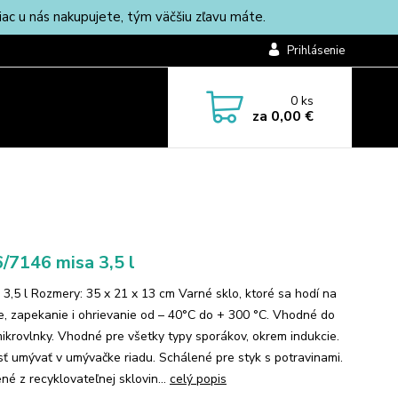
c u nás nakupujete, tým väčšiu zľavu máte.
Prihlásenie
0
ks
za
0,00 €
/7146 misa 3,5 l
 3,5 l Rozmery: 35 x 21 x 13 cm Varné sklo, ktoré sa hodí na
e, zapekanie i ohrievanie od – 40°C do + 300 °C. Vhodné do
 mikrovlnky. Vhodné pre všetky typy sporákov, okrem indukcie.
ť umývať v umývačke riadu. Schálené pre styk s potravinami.
né z recyklovateľnej sklovin...
celý popis