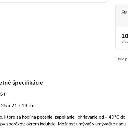
Cen
10
8,80
Číslo p
tné špecifikácie
5 l
 35 x 21 x 13 cm
o, ktoré sa hodí na pečenie, zapekanie i ohrievanie od – 40°C do
py sporákov, okrem indukcie. Možnosť umývať v umývačke riadu. 