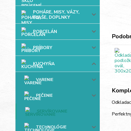
POHÁRE, MISY, VÁZY,
FĽAŠE, DOPLNKY
PORCELÁN
Podobn
PRÍBORY
KUCHYŇA
VARENIE
Komple
PEČENIE
Odkladac
SERVÍROVANIE
Perfektný
TECHNOLÓGIE