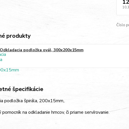
12
10,
Číslo p
é produkty
Odkladacia podložka ovál, 300x200x15mm
tné špecifikácie
ia podložka špirála, 200x15mm,.
 pomocník na odkladanie hrncov, či priame servírovanie.