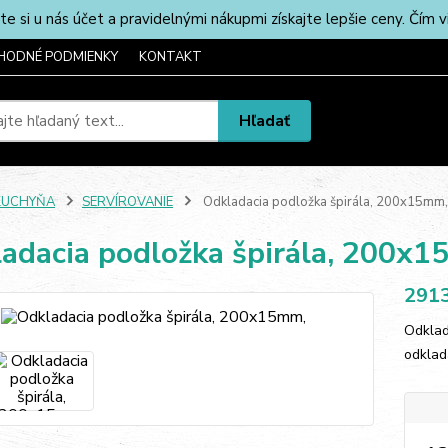
u nás účet a pravidelnými nákupmi získajte lepšie ceny. Čím via
HODNÉ PODMIENKY
KONTAKT
Hľadať
KUCHYŇA
SERVÍROVANIE
Odkladacia podložka špirála, 200x15mm,
adacia podložka špirála, 200x1
291
Odklad
odklad