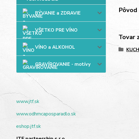
Pôvod 
BÝVANIE a ZDRAVIE
VŠETKO PRE VÍNO
Tovar 
VÍNO a ALKOHOL
KUC
GRAVÍROVANIE - motívy
www.jtf.sk
www.odhrncaposparadlo.sk
eshop.jtf.sk
JTF partnership s.r.o.