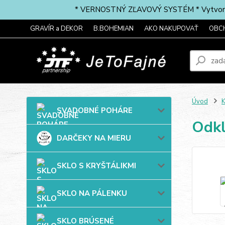
* VERNOSTNÝ ZĽAVOVÝ SYSTÉM * Vytvorte si 
GRAVÍR a DEKOR
B.BOHEMIAN
AKO NAKUPOVAŤ
OBC
Úvod
SVADOBNÉ POHÁRE
Odkl
DARČEKY NA MIERU
SKLO S KRYŠTÁLIKMI
SKLO NA PÁLENKU
SKLO BRÚSENÉ