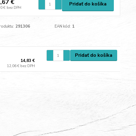
,67 €
Pridať do košíka
30 €
bez DPH
roduktu:
291306
EAN kód:
1
Pridať do košíka
14,83 €
12,06 €
bez DPH