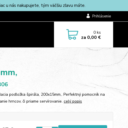
c u nás nakupujete, tým väčšiu zľavu máte.
Prihlásenie
0
ks
za
0,00 €
5mm,
306
acia podložka špirála, 200x15mm,. Perfektný pomocník na
anie hrncov, či priame servírovanie.
celý popis