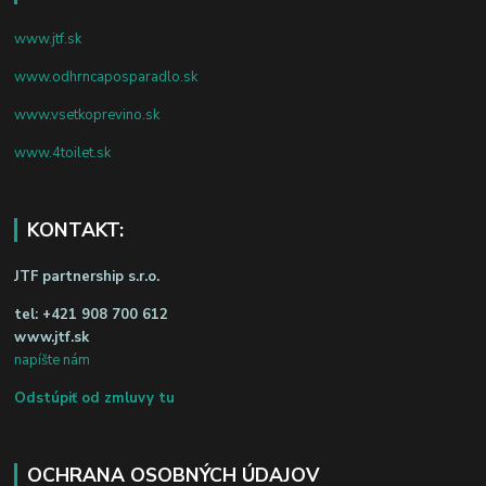
www.jtf.sk
www.odhrncaposparadlo.sk
www.vsetkoprevino.sk
www.4toilet.sk
KONTAKT:
JTF partnership s.r.o.
tel:
+421 908 700 612
www.jtf.sk
napíšte nám
Odstúpiť od zmluvy tu
OCHRANA OSOBNÝCH ÚDAJOV