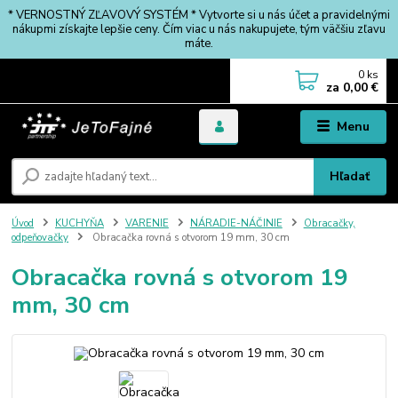
* VERNOSTNÝ ZĽAVOVÝ SYSTÉM * Vytvorte si u nás účet a pravidelnými
nákupmi získajte lepšie ceny. Čím viac u nás nakupujete, tým väčšiu zľavu
máte.
0
ks
za
0,00 €
Menu
Hľadať
Úvod
KUCHYŇA
VARENIE
NÁRADIE-NÁČINIE
Obracačky,
odpeňovačky
Obracačka rovná s otvorom 19 mm, 30 cm
Obracačka rovná s otvorom 19
mm, 30 cm