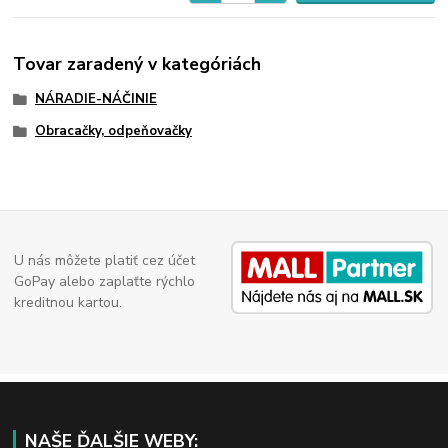
Tovar zaradený v kategóriách
NÁRADIE-NÁČINIE
Obracačky, odpeňovačky
U nás môžete platiť cez účet
GoPay alebo zaplaťte rýchlo
kreditnou kartou.
NAŠE ĎALŠIE WEBY: