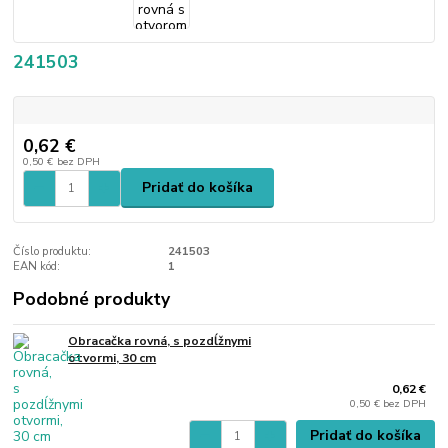
241503
0,62 €
0,50 €
bez DPH
Pridať do košíka
Číslo produktu:
241503
EAN kód:
1
Podobné produkty
Obracačka rovná, s pozdĺžnymi
otvormi, 30 cm
0,62 €
0,50 €
bez DPH
Pridať do košíka