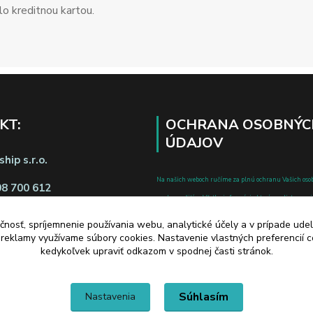
o kreditnou kartou.
KT:
OCHRANA OSOBNÝC
ÚDAJOV
hip s.r.o.
Na našich weboch ručíme za plnú ochranu Vašich oso
08 700 612
pred zneužitím. Všetky informácie, ktoré uvediete o svoje
chránené v zmysle zákona č.122/2013 Z.z. o ochrane o
čnosť, spríjemnenie používania webu, analytické účely a v prípade udel
a o zmene a doplnení niektorých zákonov.
a reklamy využívame súbory cookies. Nastavenie vlastných preferencií 
d zmluvy tu
kedykoľvek upraviť odkazom v spodnej časti stránok.
Súhlasím
Nastavenia