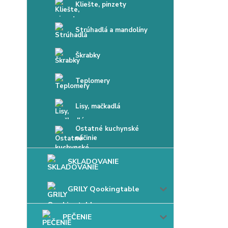
Kliešte, pinzety
Strúhadlá a mandolíny
Škrabky
Teplomery
Lisy, mačkadlá
Ostatné kuchynské
náčinie
SKLADOVANIE
GRILY Qookingtable
PEČENIE