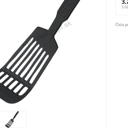
3,
3,02
Číslo p