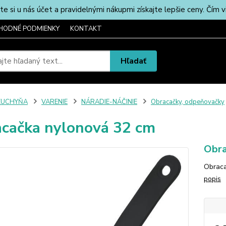
u nás účet a pravidelnými nákupmi získajte lepšie ceny. Čím via
HODNÉ PODMIENKY
KONTAKT
Hľadať
KUCHYŇA
VARENIE
NÁRADIE-NÁČINIE
Obracačky, odpeňovačky
cačka nylonová 32 cm
Obra
Obraca
popis