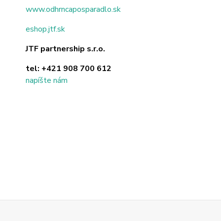
www.odhrncaposparadlo.sk
eshop.jtf.sk
JTF partnership s.r.o.
tel:
+421 908 700 612
napíšte nám