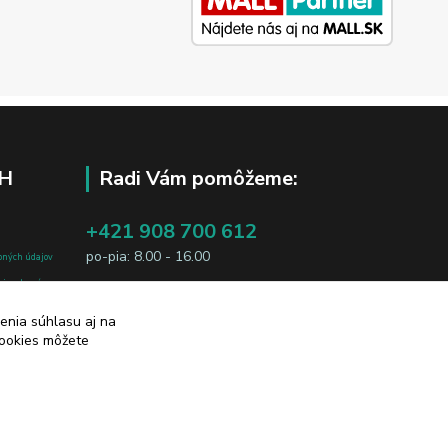
H
Radi Vám pomôžeme:
+421 908 700 612
po-pia: 8.00 - 16.00
bných údajov
j osobe, sú
business@jtf.sk
sobných údajov
enia súhlasu aj na
cookies môžete