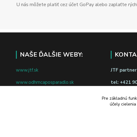
U nás môžete platiť cez účet GoPay alebo zaplaťte rýchl
NAŠE ĎALŠIE WEBY:
KONTA
www.jtf.sk
JTF partners
www.odhrncaposparadlo.sk
tel:
+421 9
www.jtf.sk
www.vsetkoprevino.sk
napíšte nám
Pre základnú funk
účely cieleni
www.4toilet.sk
Odstúpiť o