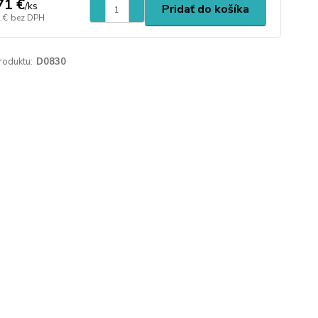
71 €
/
ks
Pridať do košíka
 €
bez DPH
roduktu:
D0830