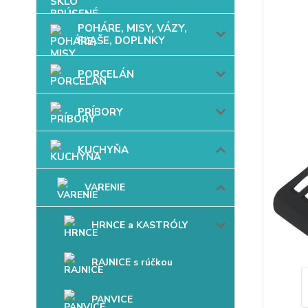
POHÁRE, MISY, VÁZY,
FĽAŠE, DOPLNKY
PORCELÁN
PRÍBORY
KUCHYŇA
VARENIE
HRNCE a KASTRÓLY
RAJNICE s rúčkou
PANVICE