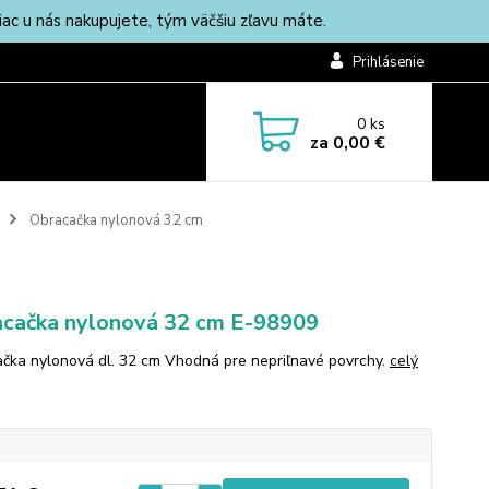
c u nás nakupujete, tým väčšiu zľavu máte.
Prihlásenie
0
ks
za
0,00 €
Obracačka nylonová 32 cm
cačka nylonová 32 cm E-98909
čka nylonová dl. 32 cm Vhodná pre nepriľnavé povrchy.
celý