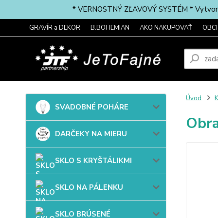
* VERNOSTNÝ ZĽAVOVÝ SYSTÉM * Vytvorte si 
GRAVÍR a DEKOR
B.BOHEMIAN
AKO NAKUPOVAŤ
OBC
Úvod
SVADOBNÉ POHÁRE
Obra
DARČEKY NA MIERU
SKLO S KRYŠTÁLIKMI
SKLO NA PÁLENKU
SKLO BRÚSENÉ