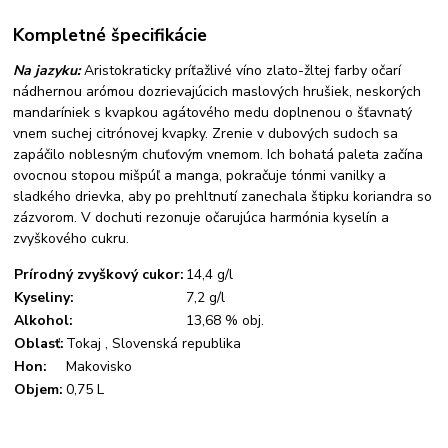
Kompletné špecifikácie
Na jazyku:
Aristokraticky príťažlivé víno zlato-žltej farby očarí
nádhernou arómou dozrievajúcich maslových hrušiek, neskorých
mandaríniek s kvapkou agátového medu doplnenou o šťavnatý
vnem suchej citrónovej kvapky. Zrenie v dubových sudoch sa
zapáčilo noblesným chuťovým vnemom. Ich bohatá paleta začína
ovocnou stopou mišpúľ a manga, pokračuje tónmi vanilky a
sladkého drievka, aby po prehltnutí zanechala štipku koriandra so
zázvorom. V dochuti rezonuje očarujúca harmónia kyselín a
zvyškového cukru.
Prírodný zvyškový cukor:
14,4 g/l
Kyseliny:
7,2 g/l
Alkohol:
13,68 % obj.
Oblasť:
Tokaj , Slovenská republika
Hon:
Makovisko
Objem:
0,75 L