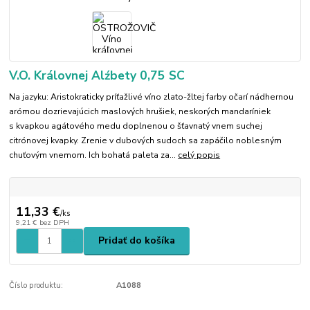
V.O. Královnej Alźbety 0,75 SC
Na jazyku: Aristokraticky príťažlivé víno zlato-žltej farby očarí nádhernou
arómou dozrievajúcich maslových hrušiek, neskorých mandaríniek
s kvapkou agátového medu doplnenou o šťavnatý vnem suchej
citrónovej kvapky. Zrenie v dubových sudoch sa zapáčilo noblesným
chuťovým vnemom. Ich bohatá paleta za...
celý popis
11,33 €
/
ks
9,21 €
bez DPH
Pridať do košíka
Číslo produktu:
A1088