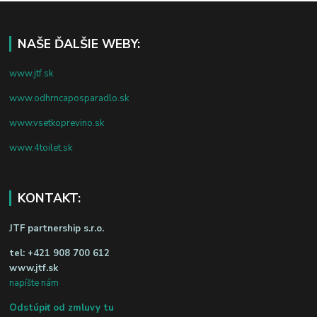
NAŠE ĎALŠIE WEBY:
www.jtf.sk
www.odhrncaposparadlo.sk
www.vsetkoprevino.sk
www.4toilet.sk
KONTAKT:
JTF partnership s.r.o.
tel:
+421 908 700 612
www.jtf.sk
napíšte nám
Odstúpiť od zmluvy tu