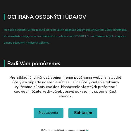
OCHRANA OSOBNÝCH ÚDAJOV
Na našich weboch ručíme za plnú ochranu Vašich osobných údajov pred zneužitím. Všetky informácie,
ktoré uvediete o svojej osobe, sú chránené v zmysle zákona č.122/2013 Z.z. o ochrane osobných údajov a o
zmene a doplnení niektorých zákonov.
Radi Vám pomôžeme:
+421 908 700 612
Pre základnú funkčnosť, spríjemnenie používania webu, analytické
účely a v prípade udelenia súhlasu aj na účely cielenia reklamy
po-pia: 8.00 - 16.00
využívame súbory cookies. Nastavenie vlastných preferencií
cookies môžete kedykoľvek upraviť odkazom v spodnej časti
business@jtf.sk
stránok.
Súhlasím
Nastavenia
Súhlas môžete odmietnuť
tu
.