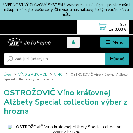
* VERNOSTNÝ ZĽAVOVÝ SYSTÉM * Vytvorte si u nás účet a pravidelnými
nákupmi získajte lepšie ceny. Čím viac u nás nakupujete, tým väčšiu zľavu
máte.
0
ks
za
0,00 €
Menu
Hľadať
Úvod
VÍNO a ALKOHOL
VÍNO
OSTROŽOVIČ Víno kráľovnej Alžbety
Special collection výber z hrozna
OSTROŽOVIČ Víno kráľovnej
Alžbety Special collection výber z
hrozna