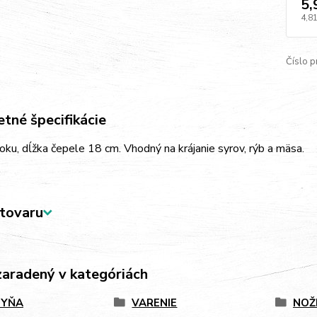
5,
4,81
Číslo p
tné špecifikácie
ku, dĺžka čepele 18 cm. Vhodný na krájanie syrov, rýb a mäsa.
tovaru
zaradený v kategóriách
HYŇA
VARENIE
NOŽ