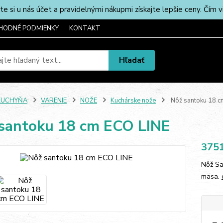
u nás účet a pravidelnými nákupmi získajte lepšie ceny. Čím via
HODNÉ PODMIENKY
KONTAKT
Hľadať
KUCHYŇA
VARENIE
NOŽE
Kuchárske nože
Nôž santoku 18 c
santoku 18 cm ECO LINE
375
Nôž Sa
mäsa.