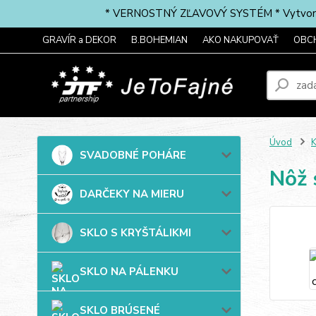
* VERNOSTNÝ ZĽAVOVÝ SYSTÉM * Vytvorte si 
GRAVÍR a DEKOR
B.BOHEMIAN
AKO NAKUPOVAŤ
OBC
Úvod
SVADOBNÉ POHÁRE
Nôž 
DARČEKY NA MIERU
SKLO S KRYŠTÁLIKMI
SKLO NA PÁLENKU
SKLO BRÚSENÉ