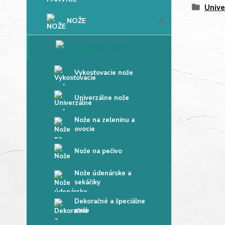
Unive
NOŽE
Kuchárske nože
Vykosťovacie nože
Univerzálne nože
Nože na zeleninu a
ovocie
Nože na pečivo
Nože údenárske a
sekáčiky
Dekoračné a špeciálne
nože