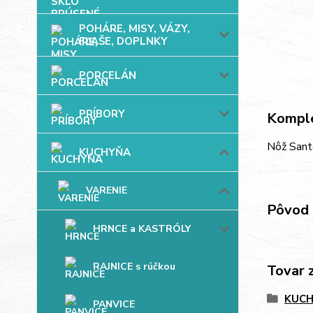
POHÁRE, MISY, VÁZY,
FĽAŠE, DOPLNKY
PORCELÁN
PRÍBORY
Komple
Nôž Santo
KUCHYŇA
VARENIE
Pôvod 
HRNCE a KASTRÓLY
RAJNICE s rúčkou
Tovar 
KUC
PANVICE