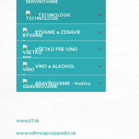
TECHNOLÓGIE
BÝVANIE a ZDRAVIE
VŠETKO PRE VÍNO
VÍNO a ALKOHOL
GRAVÍROVANIE - motívy
www.jtf.sk
www.odhrncaposparadlo.sk