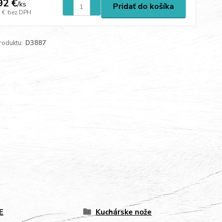
92 €
/
ks
Pridať do košíka
 €
bez DPH
roduktu:
D3887
E
Kuchárske nože