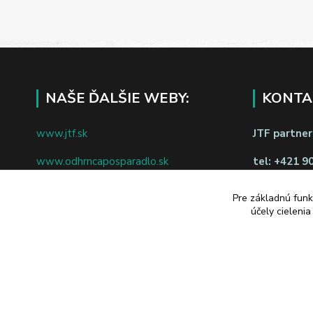
NAŠE ĎALŠIE WEBY:
KONTA
www.jtf.sk
JTF partners
www.odhrncaposparadlo.sk
tel:
+421 9
www.jtf.sk
www.vsetkoprevino.sk
napíšte nám
Pre základnú funk
účely cieleni
www.4toilet.sk
Odstúpiť o