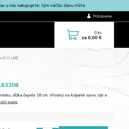
c u nás nakupujete, tým väčšiu zľavu máte.
Prihlásenie
0
ks
za
0,00 €
m ECO LINE
163208
ntoku, dĺžka čepele 18 cm. Vhodný na krájanie syrov, rýb a
celý popis