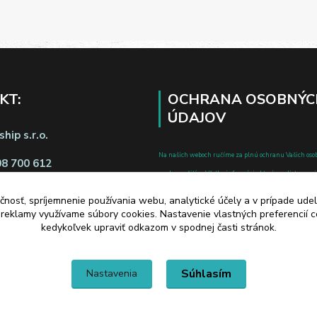
KT:
OCHRANA OSOBNÝC
ÚDAJOV
hip s.r.o.
Na našich weboch ručíme za plnú ochranu Vašich oso
08 700 612
pred zneužitím. Všetky informácie, ktoré uvediete o svoje
chránené v zmysle zákona č.122/2013 Z.z. o ochrane o
čnosť, spríjemnenie používania webu, analytické účely a v prípade udel
a o zmene a doplnení niektorých zákonov.
a reklamy využívame súbory cookies. Nastavenie vlastných preferencií 
d zmluvy tu
kedykoľvek upraviť odkazom v spodnej časti stránok.
Súhlasím
Nastavenia