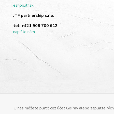
eshop.jtf.sk
JTF partnership s.r.o.
tel:
+421 908 700 612
napíšte nám
U nás môžete platiť cez účet GoPay alebo zaplaťte rýchl