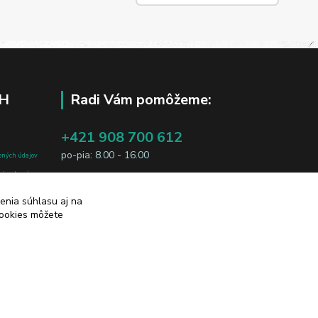
H
Radi Vám pomôžeme:
+421 908 700 612
po-pia: 8.00 - 16.00
bných údajov
j osobe, sú
business@jtf.sk
sobných údajov
enia súhlasu aj na
cookies môžete