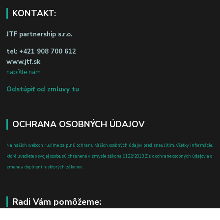
KONTAKT:
JTF partnership s.r.o.
tel:
+421 908 700 612
www.jtf.sk
napíšte nám
Odstúpiť od zmluvy tu
OCHRANA OSOBNÝCH ÚDAJOV
Na našich weboch ručíme za plnú ochranu Vašich osobných údajov pred zneužitím. Všetky informácie,
ktoré uvediete o svojej osobe, sú chránené v zmysle zákona č.122/2013 Z.z. o ochrane osobných údajov a o
zmene a doplnení niektorých zákonov.
Radi Vám pomôžeme: