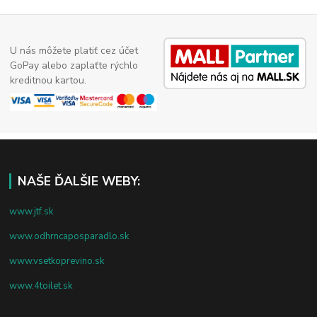
U nás môžete platiť cez účet
GoPay alebo zaplaťte rýchlo
kreditnou kartou.
NAŠE ĎALŠIE WEBY:
www.jtf.sk
www.odhrncaposparadlo.sk
www.vsetkoprevino.sk
www.4toilet.sk