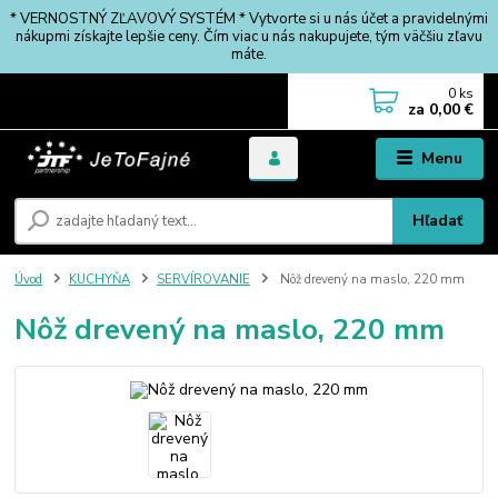
* VERNOSTNÝ ZĽAVOVÝ SYSTÉM * Vytvorte si u nás účet a pravidelnými
nákupmi získajte lepšie ceny. Čím viac u nás nakupujete, tým väčšiu zľavu
máte.
0
ks
za
0,00 €
Menu
Hľadať
Úvod
KUCHYŇA
SERVÍROVANIE
Nôž drevený na maslo, 220 mm
Nôž drevený na maslo, 220 mm