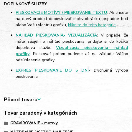
DOPLNKOVÉ SLUŽBY:
PIESKOVACIE MOTÍVY / PIESKOVANIE TEXTU
: Ak chcete
na daný produkt dopieskovať motív obrázku, prípadne text
alebo Vašu vlastnú grafiku,
kliknite do tejto kategórie
.
NÁHĽAD PIESKOVANIA- VIZUALIZÁCIA
: V prípade, že
máte záujem o náhľad pieskovania, pridajte si do košíka
doplnkovú službu
Vizualizácia pieskovania- náhľad
grafiky
. Pieskovať potom budeme až na základe Vášho
odsúhlasenia grafiky.
EXPRES PIESKOVANIE DO 5 DNÍ
- zrýchlená výroba
pieskovania
Pôvod tovaru
Tovar zaradený v kategóriách
GRAVÍROVANIE - motívy