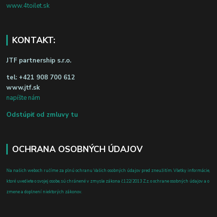
www.4toilet.sk
KONTAKT:
JTF partnership s.r.o.
tel:
+421 908 700 612
www.jtf.sk
napíšte nám
Odstúpiť od zmluvy tu
OCHRANA OSOBNÝCH ÚDAJOV
Na našich weboch ručíme za plnú ochranu Vašich osobných údajov pred zneužitím. Všetky informácie,
ktoré uvediete o svojej osobe, sú chránené v zmysle zákona č.122/2013 Z.z. o ochrane osobných údajov a o
zmene a doplnení niektorých zákonov.