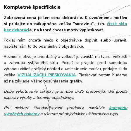
Kompletné špecifikácie
Zobrazená cena je len cena dekorácie. K uvedenému motívu
si pridajte do nákupného košíka "surovinu"- tzn.
čísté sklo
bez dekoráci
e, na ktoré chcete motív vypieskovať.
Pokiaľ nám chcete niečo k objednávke doplniť alebo upraviť,
napíšte nám to do poznámky v objednávke.
Rozmer motívu je orientačný a veľkosť je závislá na tvare, veľkosti
a zahnutia vybraného skla. Pokiaľ si prajete pred samotnou
výrobou vidieť grafický náhľad a umiestnenie motívu, pridajte si do
košíka
VIZUALIZÁCIU PIESKOVANIA
. Pieskovať potom budeme
až na základe Vášho odsúhlasenia grafiky.
Doba vyhotovenia zákazky je zhruba 5-20 pracovných dní (podľa
kapacity výroby a termínu objednávky).
Pre niektoré štandardizované produkty, navštívte
kategóriu
výročných pohárov
a ušetrite pri objednávke už hotového typu.