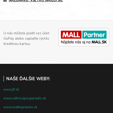
NAZDRAVIE, VŠETKO NAJLEPŠIE
U nás môžete platiť cez účet
GoPay alebo zaplaťte rýchlo
kreditnou kartou.
NAŠE ĎALŠIE WEBY:
www.jtf.sk
www.odhrncaposparadlo.sk
www.vsetkoprevino.sk