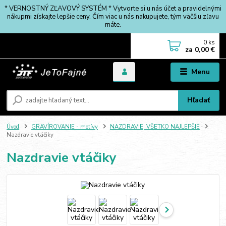
* VERNOSTNÝ ZĽAVOVÝ SYSTÉM * Vytvorte si u nás účet a pravidelnými
nákupmi získajte lepšie ceny. Čím viac u nás nakupujete, tým väčšiu zľavu
máte.
0
ks
za
0,00 €
Menu
Hľadať
Úvod
GRAVÍROVANIE - motívy
NAZDRAVIE, VŠETKO NAJLEPŠIE
Nazdravie vtáčiky
Nazdravie vtáčiky