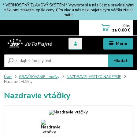
* VERNOSTNÝ ZĽAVOVÝ SYSTÉM * Vytvorte si u nás účet a pravidelnými
nákupmi získajte lepšie ceny. Čím viac u nás nakupujete, tým väčšiu zľavu
máte.
0
ks
za
0,00 €
Menu
Hľadať
Úvod
GRAVÍROVANIE - motívy
NAZDRAVIE, VŠETKO NAJLEPŠIE
Nazdravie vtáčiky
Nazdravie vtáčiky