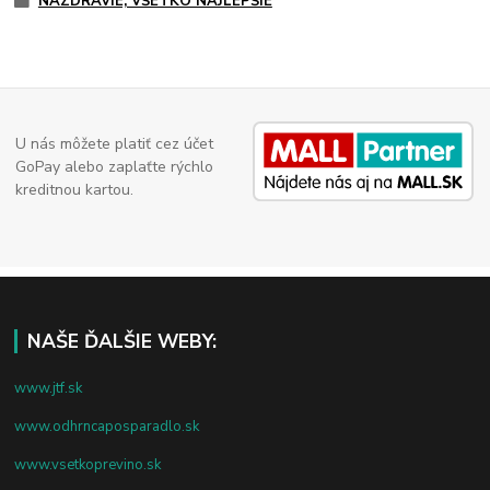
NAZDRAVIE, VŠETKO NAJLEPŠIE
U nás môžete platiť cez účet
GoPay alebo zaplaťte rýchlo
kreditnou kartou.
NAŠE ĎALŠIE WEBY:
www.jtf.sk
www.odhrncaposparadlo.sk
www.vsetkoprevino.sk