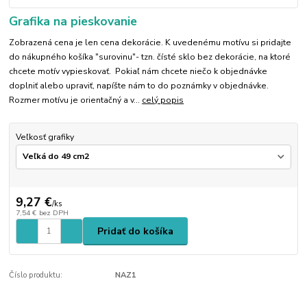
Grafika na pieskovanie
Zobrazená cena je len cena dekorácie. K uvedenému motívu si pridajte
do nákupného košíka "surovinu"- tzn. čísté sklo bez dekorácie, na ktoré
chcete motív vypieskovať. Pokiaľ nám chcete niečo k objednávke
doplniť alebo upraviť, napíšte nám to do poznámky v objednávke.
Rozmer motívu je orientačný a v...
celý popis
Veľkosť grafiky
9,27 €
/
ks
7,54 €
bez DPH
Pridať do košíka
Číslo produktu:
NAZ1