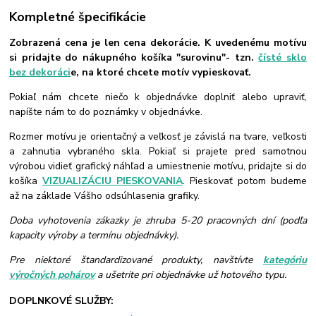
Kompletné špecifikácie
Zobrazená cena je len cena dekorácie. K uvedenému motívu
si pridajte do nákupného košíka "surovinu"- tzn.
čísté sklo
bez dekoráci
e, na ktoré chcete motív vypieskovať.
Pokiaľ nám chcete niečo k objednávke doplniť alebo upraviť,
napíšte nám to do poznámky v objednávke.
Rozmer motívu je orientačný a veľkosť je závislá na tvare, veľkosti
a zahnutia vybraného skla. Pokiaľ si prajete pred samotnou
výrobou vidieť grafický náhľad a umiestnenie motívu, pridajte si do
košíka
VIZUALIZÁCIU PIESKOVANIA
. Pieskovať potom budeme
až na základe Vášho odsúhlasenia grafiky.
Doba vyhotovenia zákazky je zhruba 5-20 pracovných dní (podľa
kapacity výroby a termínu objednávky).
Pre niektoré štandardizované produkty, navštívte
kategóriu
výročných pohárov
a ušetrite pri objednávke už hotového typu.
DOPLNKOVÉ SLUŽBY: