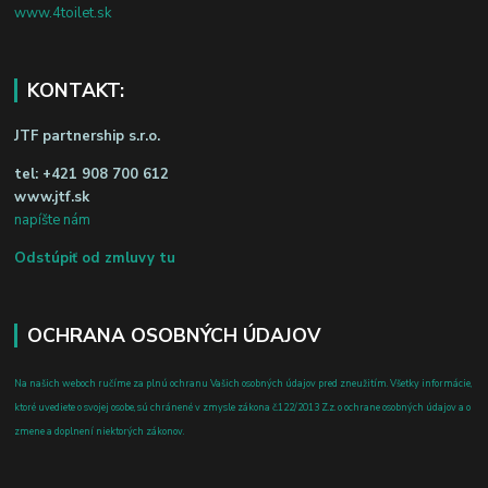
www.4toilet.sk
KONTAKT:
JTF partnership s.r.o.
tel:
+421 908 700 612
www.jtf.sk
napíšte nám
Odstúpiť od zmluvy tu
OCHRANA OSOBNÝCH ÚDAJOV
Na našich weboch ručíme za plnú ochranu Vašich osobných údajov pred zneužitím. Všetky informácie,
ktoré uvediete o svojej osobe, sú chránené v zmysle zákona č.122/2013 Z.z. o ochrane osobných údajov a o
zmene a doplnení niektorých zákonov.