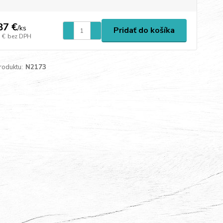
87 €
/
ks
Pridať do košíka
 €
bez DPH
roduktu:
N2173