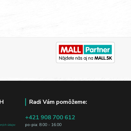
H
Radi Vám pomôžeme:
+421 908 700 612
po-pia: 8.00 - 16.00
bných údajov