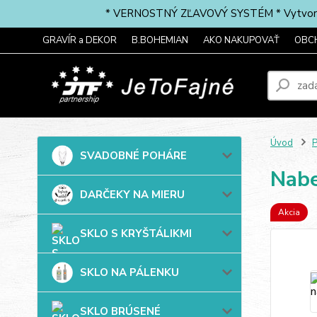
* VERNOSTNÝ ZĽAVOVÝ SYSTÉM * Vytvorte si 
GRAVÍR a DEKOR
B.BOHEMIAN
AKO NAKUPOVAŤ
OBC
Úvod
SVADOBNÉ POHÁRE
Nabe
DARČEKY NA MIERU
Akcia
SKLO S KRYŠTÁLIKMI
SKLO NA PÁLENKU
SKLO BRÚSENÉ