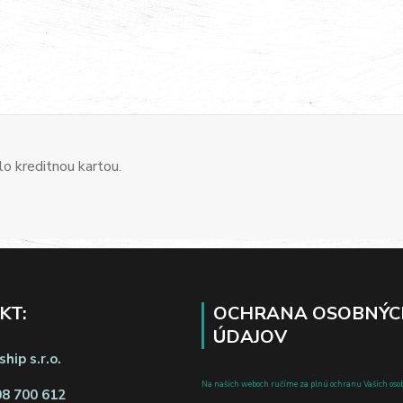
o kreditnou kartou.
KT:
OCHRANA OSOBNÝC
ÚDAJOV
hip s.r.o.
Na našich weboch ručíme za plnú ochranu Vašich oso
08 700 612