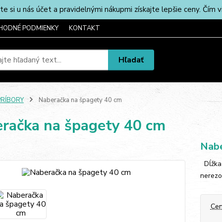
u nás účet a pravidelnými nákupmi získajte lepšie ceny. Čím via
HODNÉ PODMIENKY
KONTAKT
Hľadať
PRÍBORY
Naberačka na špagety 40 cm
račka na špagety 40 cm
Nabe
Dĺžka 
nerezo
Cen