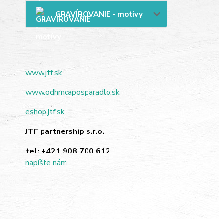
GRAVÍROVANIE - motívy
www.jtf.sk
www.odhrncaposparadlo.sk
eshop.jtf.sk
JTF partnership s.r.o.
tel:
+421 908 700 612
napíšte nám