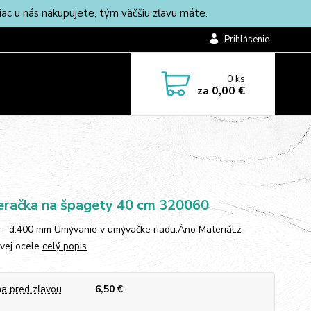
c u nás nakupujete, tým väčšiu zľavu máte.
Prihlásenie
0
ks
za
0,00 €
račka na špagety 40 cm 320060
- d:400 mm Umývanie v umývačke riadu:Áno Materiál:z
vej ocele
celý popis
a pred zľavou
6,50 €