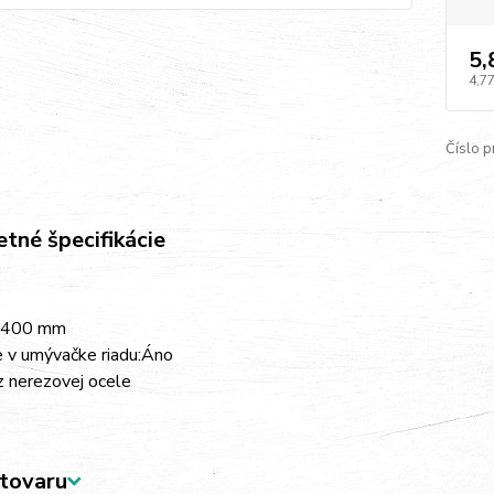
5,
4,77
Číslo p
tné špecifikácie
400 mm
 v umývačke riadu:
Áno
z nerezovej ocele
tovaru