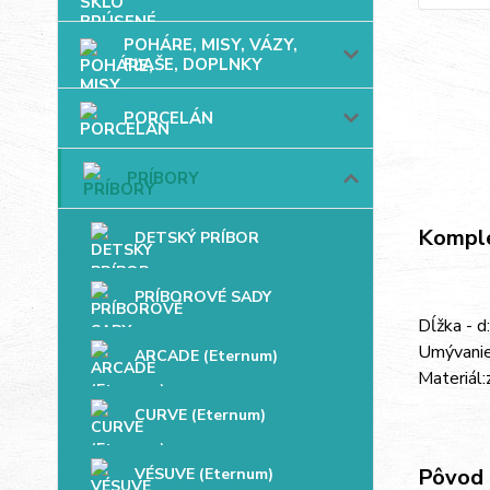
POHÁRE, MISY, VÁZY,
FĽAŠE, DOPLNKY
PORCELÁN
PRÍBORY
Komple
DETSKÝ PRÍBOR
PRÍBOROVÉ SADY
Dĺžka - d:
Umývanie
ARCADE (Eternum)
Materiál:
CURVE (Eternum)
Pôvod 
VÉSUVE (Eternum)