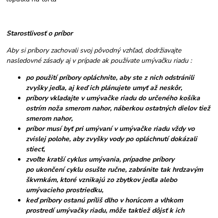
Starostlivosť o príbor
Aby si príbory zachovali svoj pôvodný vzhľad, dodržiavajte
nasledovné zásady aj v prípade ak používate umývačku riadu :
po použití príbory opláchnite, aby ste z nich odstránili
zvyšky jedla, aj keď ich plánujete umyť až neskôr,
príbory vkladajte v umývačke riadu do určeného košíka
ostrím noža smerom nahor, náberkou ostatných dielov tiež
smerom nahor,
príbor musí byť pri umývaní v umývačke riadu vždy vo
zvislej polohe, aby zvyšky vody po opláchnutí dokázali
stiecť,
zvoľte kratší cyklus umývania, prípadne príbory
po ukončení cyklu osušte ručne, zabránite tak hrdzavým
škvrnkám, ktoré vznikajú zo zbytkov jedla alebo
umývacieho prostriedku,
keď príbory ostanú príliš dlho v horúcom a vlhkom
prostredí umývačky riadu, môže taktiež dôjsť k ich