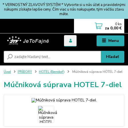
* VERNOSTNÝ ZĽAVOVÝ SYSTÉM * Vytvorte si u nás účet a pravidelnými
nákupmi získajte lepšie ceny. Čím viac u nás nakupujete, tým väčšiu zľavu
máte.
0
ks
za
0,00 €
Menu
Hľadať
Úvod
PRÍBORY
HOTEL (Berndorf)
Múčniková súprava HOTEL 7-diel
Múčniková súprava HOTEL 7-diel