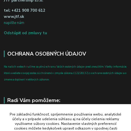
JTF partnership s.r.o.
tel:
+421 908 700 612
www.jtf.sk
napíšte nám
Odstúpiť od zmluvy tu
OCHRANA OSOBNÝCH ÚDAJOV
Na našich weboch ručíme za plnú ochranu Vašich osobných údajov pred zneužitím. Všetky informácie,
ktoré uvediete o svojej osobe, sú chránené v zmysle zákona č.122/2013 Z.z. o ochrane osobných údajov a o
zmene a doplnení niektorých zákonov.
Radi Vám pomôžeme:
+421 908 700 612
Pre základnú funkčnosť, spríjemnenie používania webu, analytické
účely a v prípade udelenia súhlasu aj na účely cielenia reklamy
po-pia: 8.00 - 16.00
využívame súbory cookies. Nastavenie vlastných preferencií
cookies môžete kedykoľvek upraviť odkazom v spodnej časti
business@jtf.sk