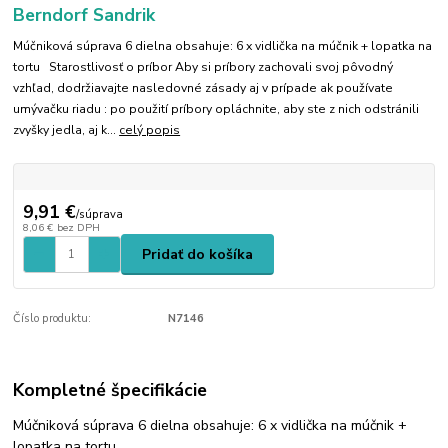
Berndorf Sandrik
Múčniková súprava 6 dielna obsahuje: 6 x vidlička na múčnik + lopatka na
tortu Starostlivosť o príbor Aby si príbory zachovali svoj pôvodný
vzhľad, dodržiavajte nasledovné zásady aj v prípade ak používate
umývačku riadu : po použití príbory opláchnite, aby ste z nich odstránili
zvyšky jedla, aj k...
celý popis
9,91 €
/
súprava
8,06 €
bez DPH
Pridať do košíka
Číslo produktu:
N7146
Kompletné špecifikácie
Múčniková súprava 6 dielna obsahuje: 6 x vidlička na múčnik +
lopatka na tortu