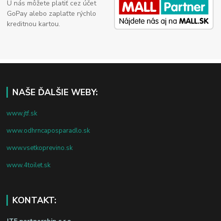
U nás môžete platiť cez účet
GoPay alebo zaplaťte rýchlo
kreditnou kartou.
NAŠE ĎALŠIE WEBY:
www.jtf.sk
www.odhrncaposparadlo.sk
www.vsetkoprevino.sk
www.4toilet.sk
KONTAKT: